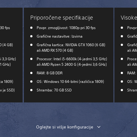
Priporočene specifikacije
Visoke
30 fps
Povpr. zmogljivost: 1080p pri 30 fps
Povpr
Grafične nastavitve: Izvirna
Grafi
0 (4 GB)
Grafična kartica: NVIDIA GTX 1060 (6 GB)
Grafi
ali AMD RX 570 (4 GB)
ali A
i 3,3 GHz)
Procesor: Intel i5-6600k (4-jedrni 3,5 GHz)
Proces
,1 GHz)
ali AMD Ryzen 5 2400 G (4-jedrni 3,6 GHz)
ali A
RAM: 8 GB DDR
RAM:
ca 1809)
OS: Windows 10 64-bitni (različica 1809)
OS: W
v je SSD)
Shramba: 70 GB SSD
Shram
Oglejte si višje konfiguracije