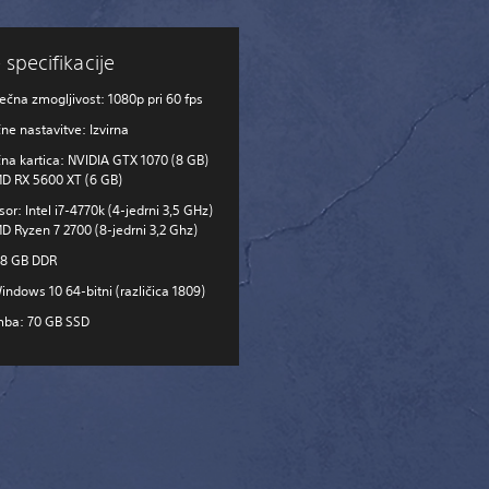
 specifikacije
ečna zmogljivost: 1080p pri 60 fps
čne nastavitve: Izvirna
čna kartica: NVIDIA GTX 1070 (8 GB)
MD RX 5600 XT (6 GB)
or: Intel i7-4770k (4-jedrni 3,5 GHz)
MD Ryzen 7 2700 (8-jedrni 3,2 Ghz)
 8 GB DDR
indows 10 64-bitni (različica 1809)
ba: 70 GB SSD