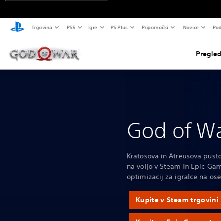
Trgovina
PS5
Igre
PS Plus
Pripomočki
Novice
Pod
Pregled
God of Wa
Kratosova in Atreusova pustol
na voljo v Steam in Epic Ga
optimizacij za igralce na ose
Kupite v Steam trgovini