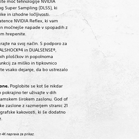
tite moč tehnologije NVIDIA
g Super Sampling (DLSS), ki
ke in izhodne ločljivosti.
latence NVIDIA Reflex, ki vam
 in močnejše napade v spopadih z
em hrepenite.
grajte na svoj način. S podporo za
DUALSHOCK®4 in DUALSENSE®,
nih ploščkov in popolnoma
unkcij za miško in tipkovnico
te vsako dejanje, da bo ustrezalo
one.
Poglobite se kot še nikdar
o pokrajino ter uživajte v dih
ramskem širokem zaslonu. God of
ke zaslone z razmerjem stranic 21
grafske kakovosti, ki še dodatno
z.
n 4K naprava za prikaz.