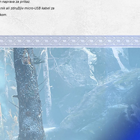
n naprava za prikaz.
ik ali združljiv micro-USB kabel za
ikom.