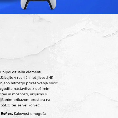
upljivi vizualni elementi,
živajte v resnični ločljivosti 4K
jeno hitrostjo prikazovanja sličic
lagodite nastavitve z obširnim
tev in možnosti, vključno s
boljšanim prikazom prostora na
SSDO ter še veliko več
.
2
Reflex.
Kakovost omogoča