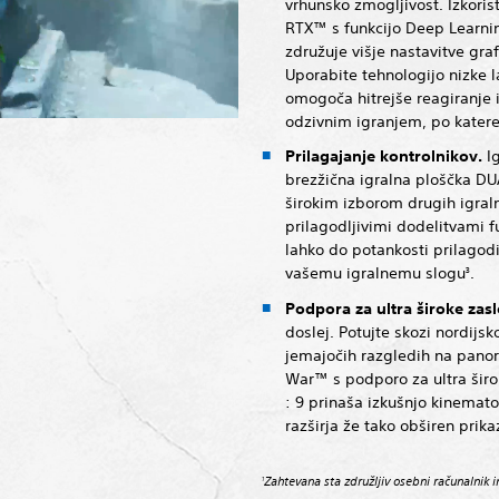
vrhunsko zmogljivost. Izkoris
RTX™ s funkcijo Deep Learnin
združuje višje nastavitve grafi
Uporabite tehnologijo nizke 
omogoča hitrejše reagiranje
odzivnim igranjem, po kater
Prilagajanje kontrolnikov.
I
brezžična igralna ploščka 
širokim izborom drugih igral
prilagodljivimi dodelitvami f
lahko do potankosti prilagodi
vašemu igralnemu slogu
.
3
Podpora za ultra široke zasl
doslej. Potujte skozi nordijsk
jemajočih razgledih na pano
War™ s podporo za ultra širo
: 9 prinaša izkušnjo kinemato
razširja že tako obširen prika
Zahtevana sta združljiv osebni računalnik i
1