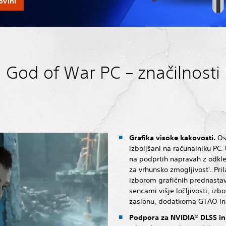
ovini
God of War PC – značilnosti
Grafika visoke kakovosti.
Os
izboljšani na računalniku PC. U
na podprtih napravah z odklen
za vrhunsko zmogljivost
. Pri
1
izborom grafičnih prednastavi
sencami višje ločljivosti, iz
zaslonu, dodatkoma GTAO in 
Podpora za NVIDIA® DLSS in 