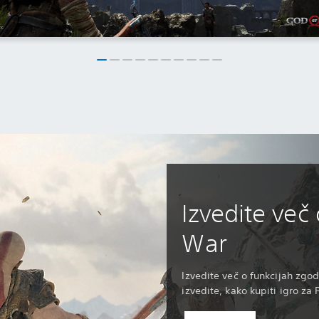
Izvedite več 
War
Izvedite več o funkcijah zgo
izvedite, kako kupiti igro za 