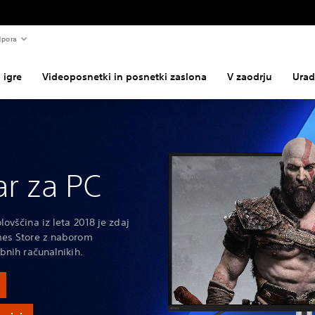
pora
 igre
Videoposnetki in posnetki zaslona
V zaodrju
Urad
r za PC
ovščina iz leta 2018 je zdaj
mes Store z naborom
bnih računalnikih.