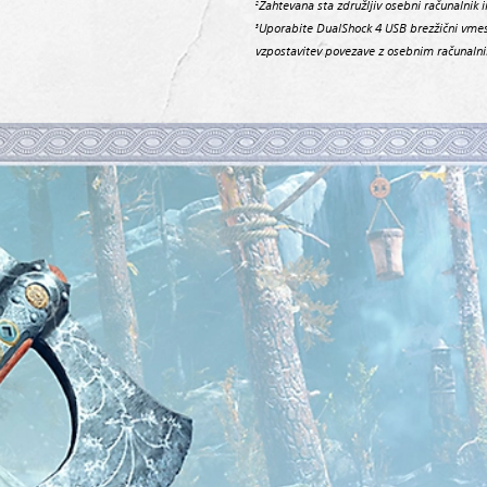
Zahtevana sta združljiv osebni računalnik i
2
Uporabite DualShock 4 USB brezžični vmesn
3
vzpostavitev povezave z osebnim računaln