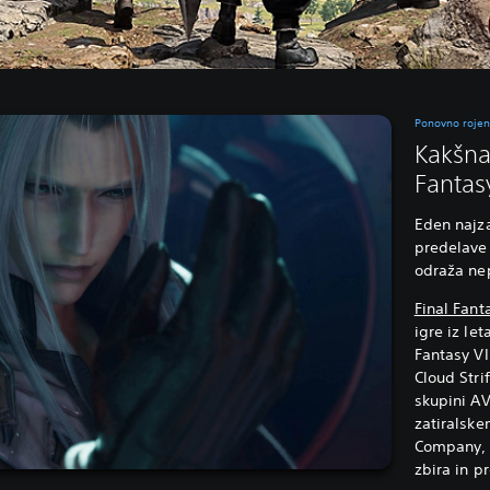
Ponovno rojen
Kakšna
Fantasy
Eden najza
predelave 
odraža ne
Final Fant
igre iz le
Fantasy VI
Cloud Stri
skupini AV
zatiralske
Company, k
zbira in p