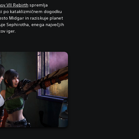
asy VII Rebirth
spremlja
 ki po kataklizmičnem dogodku
sto Midgar in raziskuje planet
uje Sephirotha, enega največjih
ov iger.