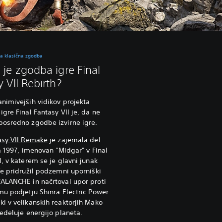
a klasična zgodba
 je zgodba igre Final
 VII Rebirth?
nimivejših vidikov projekta
igre Final Fantasy VII je, da ne
posredno zgodbe izvirne igre.
asy VII Remake
je zajemala del
ta 1997, imenovan "Midgar" v Final
I, v katerem se je glavni junak
fe pridružil podzemni uporniški
ALANCHE in načrtoval upor proti
mu podjetju Shinra Electric Power
i v velikanskih reaktorjih Mako
redeluje energijo planeta.