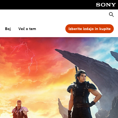
Išči
Boj
Več o tem
Izberite izdajo in kupite