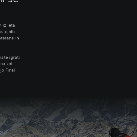
 iz leta
ostojnih
eterane in
ate igrati
na kot
jo Final