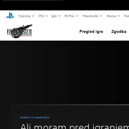
Trgovina
PS5
Igre
PS Plus
Pripomočki
Novice
Pod
Pregled igre
Zgodba
Vodniki in uredništvo
Ali moram pred igranje