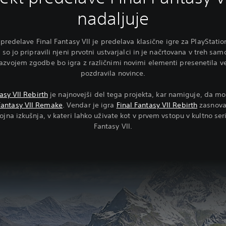
nadaljuje
 predelave Final Fantasy VII je predelava klasične igre za PlayStation
i so jo pripravili njeni prvotni ustvarjalci in je načrtovana v treh sam
razvojem zgodbe bo igra z različnimi novimi elementi presenetila v
pozdravila novince.
asy VII Rebirth
je najnovejši del tega projekta, kar namiguje, da mor
Fantasy VII Remake
. Vendar je igra
Final Fantasy VII Rebirth
zasnova
jna izkušnja, v kateri lahko uživate kot v prvem vstopu v kultno seri
Fantasy VII.