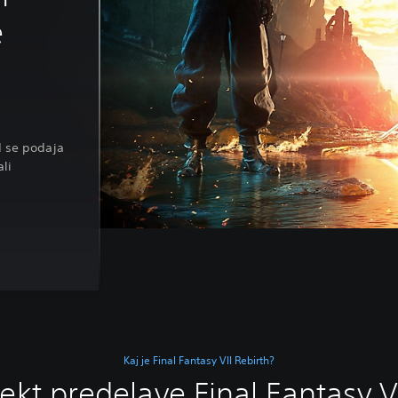
e
I se podaja
li
Kaj je Final Fantasy VII Rebirth?
ekt predelave Final Fantasy V