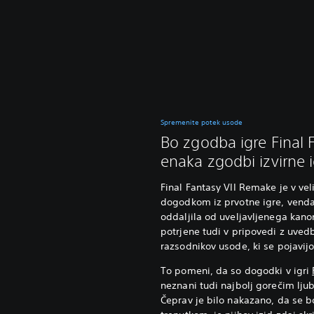
Spremenite potek usode
Bo zgodba igre Final F
enaka zgodbi izvirne 
Final Fantasy VII Remake je v vel
dogodkom iz prvotne igre, vendar
oddaljila od uveljavljenega kan
potrjene tudi v pripovedi z uved
razsodnikov usode, ki se pojavij
To pomeni, da so dogodki v igri
neznani tudi najbolj gorečim ljub
Čeprav je bilo nakazano, da se