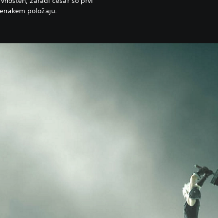
ivnosten, zaradi česar so prvi
v enakem položaju.