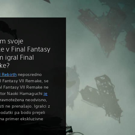
em svoje
e v Final Fantasy
m igral Final
ke?
I Rebirth
neposredno
l Fantasy VII Remake, se
al Fantasy VII Remake ne
ektor Naoki Hamaguchi
je
 uravnotežena neodvisno,
ti ne prenašajo. Igralci z
odatki pa bodo prejeli
na primer ekskluzivne