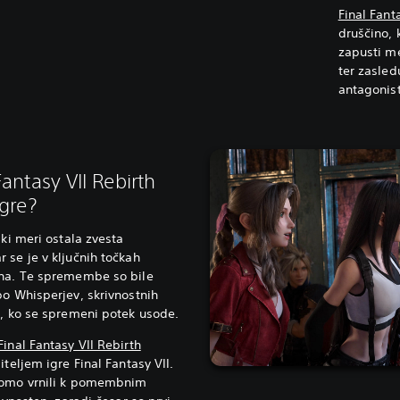
Final Fant
druščino,
zapusti me
ter zasled
antagonist
antasy VII Rebirth
igre?
iki meri ostala zvesta
 se je v ključnih točkah
ona. Te spremembe so bile
bo Whisperjev, skrivnostnih
o, ko se spremeni potek usode.
Final Fantasy VII Rebirth
iteljem igre Final Fantasy VII.
 bomo vrnili k pomembnim