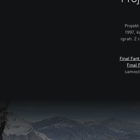
Projekt
1997, k
igrah. Z 
Final Fant
Final 
samosto