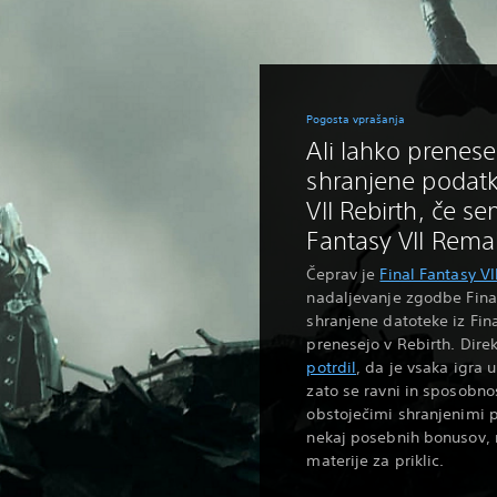
Pogosta vprašanja
Ali lahko prenes
shranjene podatk
VII Rebirth, če se
Fantasy VII Rema
Čeprav je
Final Fantasy VI
nadaljevanje zgodbe Fina
shranjene datoteke iz Fin
prenesejo v Rebirth. Dir
potrdil
, da je vsaka igra
zato se ravni in sposobnos
obstoječimi shranjenimi p
nekaj posebnih bonusov, 
materije za priklic.