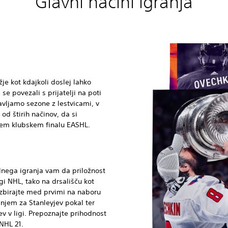
Glavni načini igranja
je kot kdajkoli doslej lahko
a se povezali s prijatelji na poti
vljamo sezone z lestvicami, v
od štirih načinov, da si
ovem klubskem finalu EASHL.
lnega igranja vam da priložnost
igi NHL, tako na drsališču kot
izbirajte med prvimi na naboru
njem za Stanleyjev pokal ter
v v ligi. Prepoznajte prihodnost
 NHL 21.