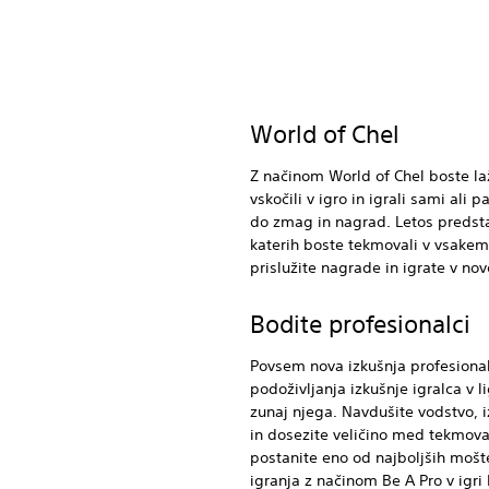
World of Chel
Z načinom World of Chel boste laž
vskočili v igro in igrali sami ali p
do zmag in nagrad. Letos predsta
katerih boste tekmovali v vsakem 
prislužite nagrade in igrate v n
Bodite profesionalci
Povsem nova izkušnja profesiona
podoživljanja izkušnje igralca v l
zunaj njega. Navdušite vodstvo, 
in dosezite veličino med tekmova
postanite eno od najboljših mošte
igranja z načinom Be A Pro v igri