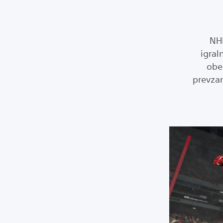
NHL
igral
obe
prevzam