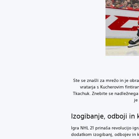
Ste se znašli za mrežo in je ob
vratarja s Kucherovim finti
Tkachuk. Znebite se nadležnega b
je
Izogibanje, odboji in 
Igra NHL 21 prinaša revolucijo i
dodatkom izogibanj, odbojev in kr