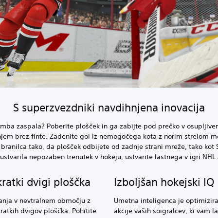
S superzvezdniki navdihnjena inovacija
ramba zaspala? Poberite plošček in ga zabijte pod prečko v osuplj
ranjem brez finte. Zadenite gol iz nemogočega kota z norim strelom 
ranilca tako, da plošček odbijete od zadnje strani mreže, tako kot 
 ustvarila nepozaben trenutek v hokeju, ustvarite lastnega v igri NHL 
kratki dvigi ploščka
Izboljšan hokejski I
granja v nevtralnem območju z
Umetna inteligenca je optimizir
atkih dvigov ploščka. Pohitite
akcije vaših soigralcev, ki vam 