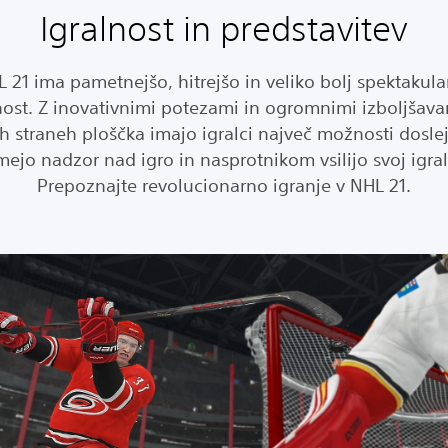
Igralnost in predstavitev
 21 ima pametnejšo, hitrejšo in veliko bolj spektakul
nost. Z inovativnimi potezami in ogromnimi izboljšav
h straneh ploščka imajo igralci največ možnosti doslej
ejo nadzor nad igro in nasprotnikom vsilijo svoj igral
Prepoznajte revolucionarno igranje v NHL 21.