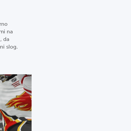
arno
ami na
, da
ni slog.