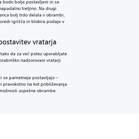
 bodo bolje postavljeni in se
napadalno tretjino. Na drugi
enca bolj trdo delala v obrambi,
redi igrišča in blokira podaje v
postavitev vratarja
, tako da za več potez uporabljate
orabniško nadzorovani vratarji
ji se pametneje postavljajo –
li pravokotno na kot približevanja
 možnosti uspešne obrambe.