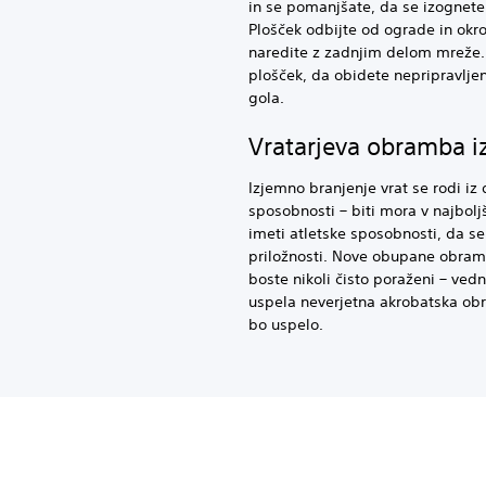
in se pomanjšate, da se izognete 
Plošček odbijte od ograde in okro
naredite z zadnjim delom mreže. A
plošček, da obidete nepripravljen
gola.
Vratarjeva obramba iz
Izjemno branjenje vrat se rodi iz
sposobnosti – biti mora v najbol
imeti atletske sposobnosti, da s
priložnosti. Nove obupane obram
boste nikoli čisto poraženi – ve
uspela neverjetna akrobatska obr
bo uspelo.