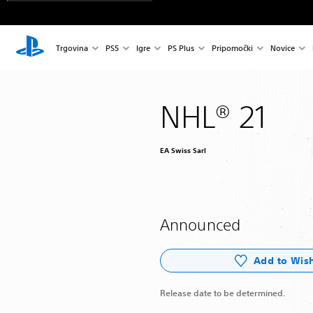
Trgovina
PS5
Igre
PS Plus
Pripomočki
Novice
NHL® 21
EA Swiss Sarl
Announced
Add to Wish
Release date to be determined.