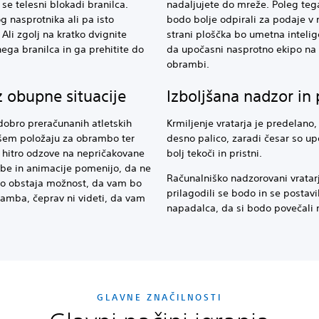
se telesni blokadi branilca.
nadaljujete do mreže. Poleg tega
g nasprotnika ali pa isto
bodo bolje odpirali za podaje v 
li zgolj na kratko dvignite
strani ploščka bo umetna intelig
ega branilca in ga prehitite do
da upočasni nasprotno ekipo na s
obrambi.
 obupne situacije
Izboljšana nadzor in 
 dobro preračunanih atletskih
Krmiljenje vratarja je predelano
jšem položaju za obrambo ter
desno palico, zaradi česar so up
e hitro odzove na nepričakovane
bolj tekoči in pristni.
be in animacije pomenijo, da ne
Računalniško nadzorovani vratar
dno obstaja možnost, da vam bo
prilagodili se bodo in se postavi
amba, čeprav ni videti, da vam
napadalca, da si bodo povečali
GLAVNE ZNAČILNOSTI