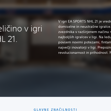
V igri EA SPORTS NHL 21 je vredno
ičino v igri
domiselne in neustrašne igralce. 
zvezdnika v razširjenem načinu 
L 21.
najboljših igralcev v ligi. Na le
povsem novimi potezami, fintami 
največji inovatorji v ligi. Prepozn
revolucionarnost in prihodnost. 
GLAVNE ZNAČILNOSTI