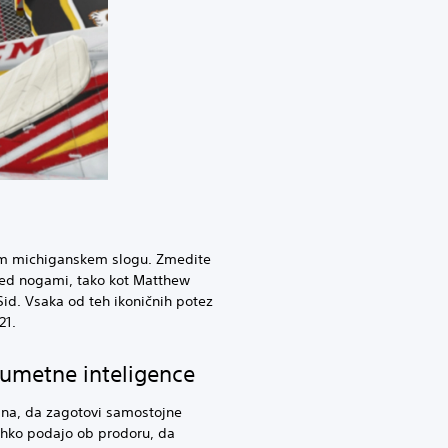
ivem michiganskem slogu. Zmedite
med nogami, tako kot Matthew
Sid. Vsaka od teh ikoničnih potez
21.
Q umetne inteligence
ana, da zagotovi samostojne
lahko podajo ob prodoru, da