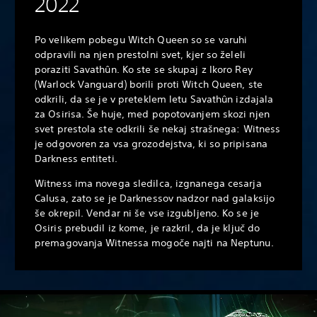
2022
Po velikem pobegu Witch Queen so se varuhi
odpravili na njen prestolni svet, kjer so želeli
poraziti Savathûn. Ko ste se skupaj z Ikoro Rey
(Warlock Vanguard) borili proti Witch Queen, ste
odkrili, da se je v preteklem letu Savathûn izdajala
za Osirisa. Še huje, med popotovanjem skozi njen
svet prestola ste odkrili še nekaj strašnega: Witness
je odgovoren za vsa grozodejstva, ki so pripisana
Darkness entiteti.
Witness ima novega sledilca, izgnanega cesarja
Calusa, zato se je Darknessov nadzor nad galaksijo
še okrepil. Vendar ni še vse izgubljeno. Ko se je
Osiris prebudil iz kome, je razkril, da je ključ do
premagovanja Witnessa mogoče najti na Neptunu.