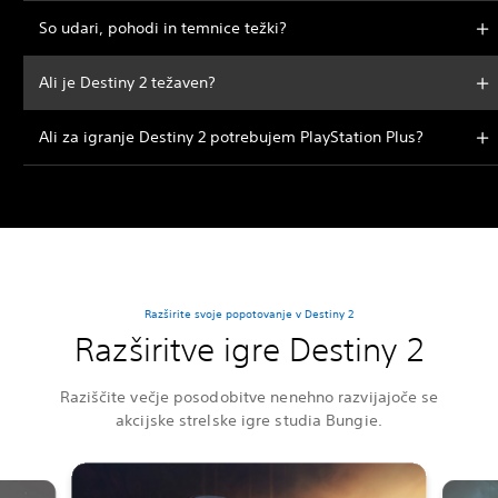
So udari, pohodi in temnice težki?
Ali je Destiny 2 težaven?
Ali za igranje Destiny 2 potrebujem PlayStation Plus?
Razširite svoje popotovanje v Destiny 2
Razširitve igre Destiny 2
Raziščite večje posodobitve nenehno razvijajoče se
akcijske strelske igre studia Bungie.