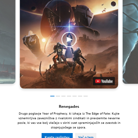
Renegades
Drugo poglavje Year of Prophecy, ki izhaja iz The Edge of Fate: Kujte
vznemirljiva zavezništva z rivalskimi sindikati in prevzemite nevarne
posle, ki vas vse bolj vlečejo v skriti svet spreminjajočih se zvestob in
stopnjujočega se spora.
Kupite razširitev
Več o tem