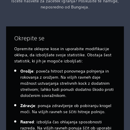
Iščete nasvete za začetek igranja? Poskusite te namige,
neposredno od Bungieja.
Okrepite se
Opremite oklepne kose in uporabite modifikacije
oklepa, da izboljšate svoje statistike. Obstaja šest
statistik, ki jih je mogoče izboljšati:
Orožje
: poveča hitrost ponovnega polnjenja in
rokovanja z orožjem. Na višjih ravneh daje
možnost ustvarjanja strelivnih kock z dodatnim
strelivom; lahko tudi ponudi dodatno škodo proti
določenim sovražnikom.
Zdravje
: ponuja zdravljenje ob pobiranju krogel
moči. Na višjih ravneh se ščiti hitreje polnijo.
Razred
: izboljša čas ohlajanja sposobnosti
razreda. Na višjih ravneh ponuja ščit ob uporabi