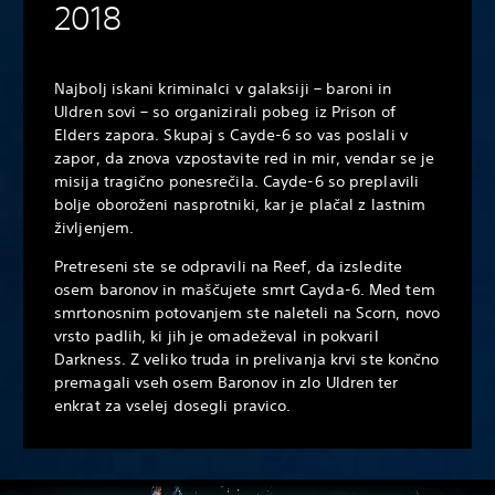
2018
Najbolj iskani kriminalci v galaksiji – baroni in
Uldren sovi – so organizirali pobeg iz Prison of
Elders zapora. Skupaj s Cayde-6 so vas poslali v
zapor, da znova vzpostavite red in mir, vendar se je
misija tragično ponesrečila. Cayde-6 so preplavili
bolje oboroženi nasprotniki, kar je plačal z lastnim
življenjem.
Pretreseni ste se odpravili na Reef, da izsledite
osem baronov in maščujete smrt Cayda-6. Med tem
smrtonosnim potovanjem ste naleteli na Scorn, novo
vrsto padlih, ki jih je omadeževal in pokvaril
Darkness. Z veliko truda in prelivanja krvi ste končno
premagali vseh osem Baronov in zlo Uldren ter
enkrat za vselej dosegli pravico.