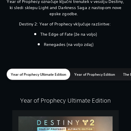
Year of Prophecy označuje ključni trenutek v vesolju Destiny,
ki sledi sklepu Light and Darkness Saga z nastopom nove
epske zgodbe.
Destiny 2: Year of Prophecy vključuje razširitve:
The Edge of Fate (že na voljo)
Renegades (na voljo zdaj)
Year of Prophecy Ultimate Edition
Year of Prophecy Edition
The 
Year of Prophecy Ultimate Edition