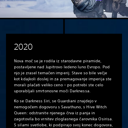
2020
Nova moč se je rodila iz starodavne piramide,
postavljene nad Jupitrovo ledeno luno Evropo. Pod
njo je zrasel temačen imperij. Stave so bile večje
kot kdajkoli doslej in za premagovanje imperija ste
morali plačati veliko ceno – po potrebi ste celo
uporabljali smrtonosne moči Darknessa.
Ko se Darkness širi, se Guardiani znajdejo v
nemogočem dogovoru s Savathuno, s Hive Witch
Queen: odstranite njenega črva iz panja in
zagotovila bo vrnitev zloglasnega čarovnika Osirisa.
S silami svetlobe, ki podpirajo svoj konec dogovora,