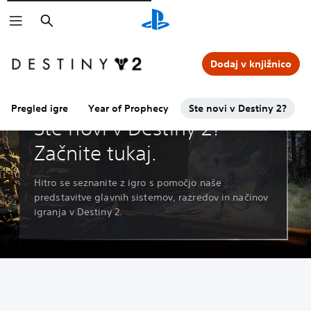
Išči
Dodaj v knjižnico
Pregled igre
Year of Prophecy
Ste novi v Destiny 2?
Ste novi v Destiny 2?
Začnite tukaj.
Hitro se seznanite z igro s pomočjo naše
predstavitve glavnih sistemov, razredov in načinov
igranja v Destiny 2.