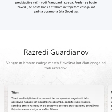
predstavitve vaših vodij Vanguard razreda. Preden se boste
zavedli, se boste borili s strahom in trepetom vesolja kot
zadnja obrambna črta človeštva.
Razredi Guardianov
Varujte in branite zadnje mesto človeštva kot član enega od
treh razredov.
Titan
Titani so disciplinirani in ponosni ter so sposobni zagotoviti tako
agresivne napade kot neustrašno obrambo. Zažgite svoje kladivo,
sprožite strelo na nebu in se postavite po robu prav vsakemu sovražniku.
Ekipa bo varno v kritju za vašim ščitom.