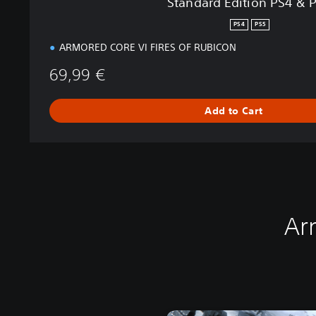
Standard Edition PS4 & 
&
P
PS4
PS5
S
ARMORED CORE VI FIRES OF RUBICON
5
69,99 €
Add to Cart
Ar