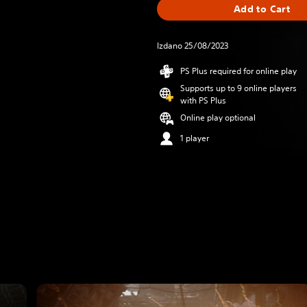
Add to Cart
Izdano 25/08/2023
PS Plus required for online play
Supports up to 9 online players
with PS Plus
Online play optional
1 player