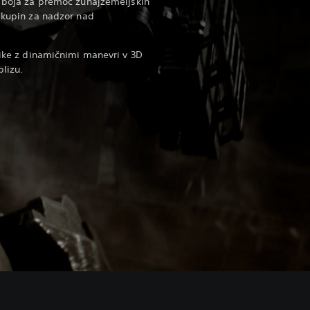
i boja za premoč zunajzemeljskih
 skupin za nadzor nad
nike z dinamičnimi manevri v 3D
lizu.