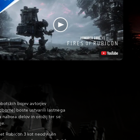
obotskih bojev avtorjev
dborne
) boste ustvarili lastnega
 nabora delov in orožij ter se
je.
net Rubicon 3 kot neodvisen