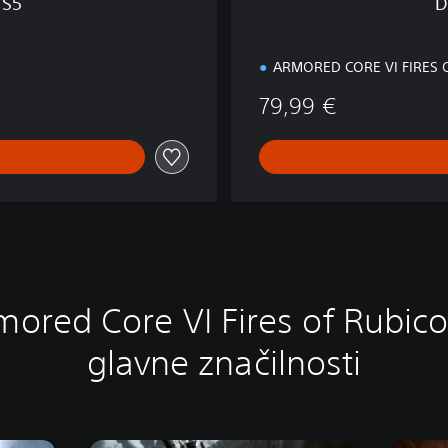
PS5
D
S
5
ARMORED CORE VI FIRES 
79,99 €
mored Core VI Fires of Rubico
glavne značilnosti