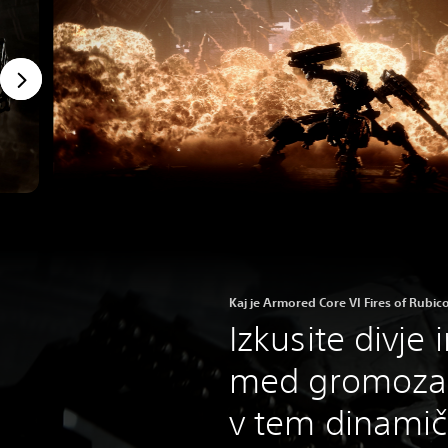
Kaj je Armored Core VI Fires of Rubic
Izkusite divje 
med gromozan
v tem dinami