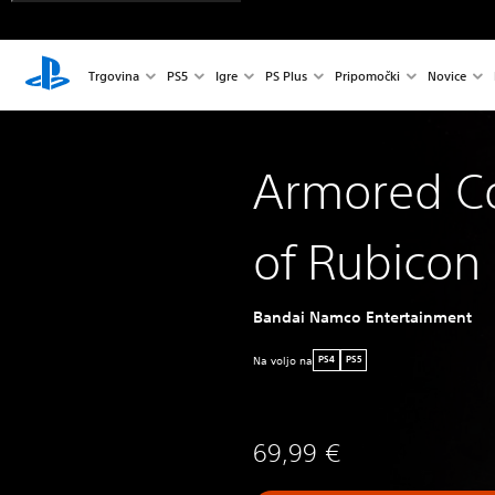
Trgovina
PS5
Igre
PS Plus
Pripomočki
Novice
Armored Co
of Rubicon
Bandai Namco Entertainment
Na voljo na
PS4
PS5
69,99 €