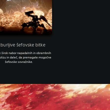
burljive šefovske bitke
e širok nabor napadalnih in obrambnih
 blizu in daleč, da premagate mogočne
šefovske sovražnike.