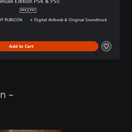
eluxe Edition PS4 & PS5
PS4
PS5
OF RUBICON
Digital Artbook & Original Soundtrack
Add to Cart
n –