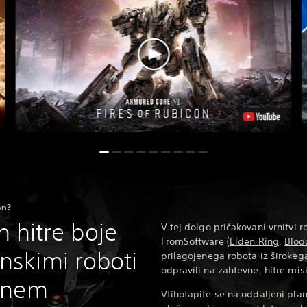
on?
in hitre boje
V tej dolgo pričakovani vrnitvi r
FromSoftware (
Elden Ring
,
Bloo
skimi roboti
prilagojenega robota iz širokega
odpravili na zahtevne, hitre misi
čnem
Vtihotapite se na oddaljeni pla