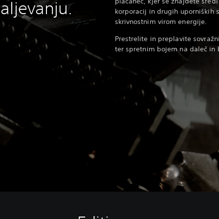
plačanec, kjer se znajdete sred
aljevanju.
korporacij in drugih uporniških
skrivnostnim virom energije.
Prestrelite in preplavite sovraž
ter spretnim bojem na daleč in b