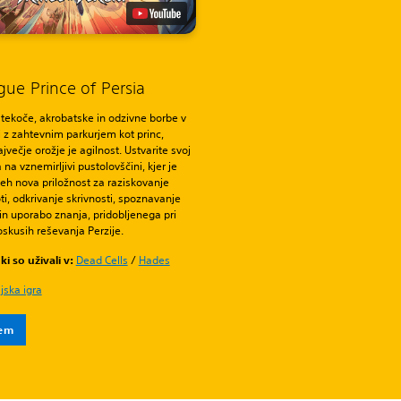
ue Prince of Persia
tekoče, akrobatske in odzivne borbe v
 z zahtevnim parkurjem kot princ,
jvečje orožje je agilnost. Ustvarite svoj
 na vznemirljivi pustolovščini, kjer je
eh nova priložnost za raziskovanje
oti, odkrivanje skrivnosti, spoznavanje
 in uporabo znanja, pridobljenega pri
oskusih reševanja Perzije.
ki so uživali v:
Dead Cells
/
Hades
jska igra
tem