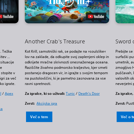
Another Crab's Treasure
Sword 
c. Težka
Kot Krill, samotniški rak, se podajte na »soulslike«
Prebijte se
tev ...
lov na zaklade, da odkupite svoj zaplenjeni oklep in
surfaški pus
 situacije
odkrijete mračne skrivnosti onesnaženega oceana.
umetnik, av
se
Raziščite živahno podmorsko kraljestvo, kjer smeti
zmogljivo 
 stopite v
postanejo dragocen vir, in igrajte s svojim tempom
puščavah, 
igri za več
na pustolovščini, ki je pametno zasnovana za vse
valovitih ok
ko igrate.
ravni spretnosti.
neverjetni 
I
/
Apex
Za igralce, ki so uživali:
Tunic
/
Death’s Door
Za igralce,
Zvrst:
Akcijska igra
Zvrst:
Pust
ka
Več o tem
Več o 