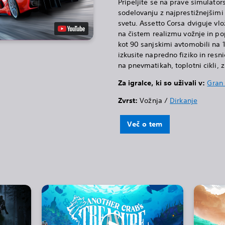
Pripeljite se na prave simulator
sodelovanju z najprestižnejšimi
svetu. Assetto Corsa dviguje vl
na čistem realizmu vožnje in pop
kot 90 sanjskimi avtomobili na 1
izkusite napredno fiziko in resn
na pnevmatikah, toplotni cikli, z
Za igralce, ki so uživali v:
Gran
Zvrst:
Vožnja /
Dirkanje
Več o tem