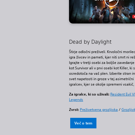
Dead by Daylight
Štirje odločni preživeli. Krvoločni morile
igra živcev in pameti, kjer niti smrt ni reši
Igrajte v tretji osebi za boljše zavedanje
kot Survivor ali v prvi osebi kot Killer, ki 
osredotoča na vaš plen. Izberite stran in
svet napetosti in groze v tej asimetrični 
igralcev, kjer se okolje spremeni vsakič, 
Za igralce, ki so uživali:
Resident Evil VI
Legends
Zvrst:
Preživetvena grozljivka
/
Grozljiv
Več o tem