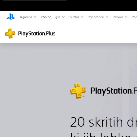
Trgovina
PS5
Igre
PS Plus
Pripomočki
Novice
Pod
20 skritih d