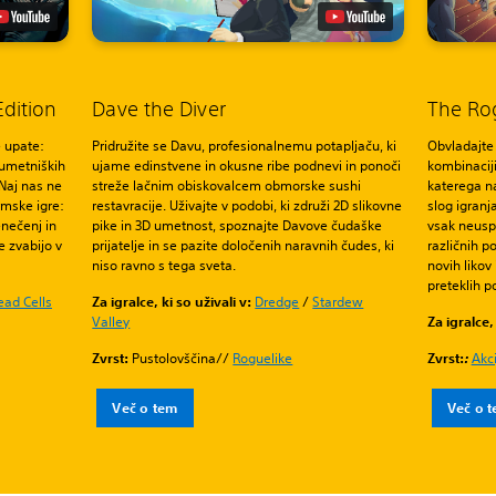
Edition
Dave the Diver
The Rog
e upate:
Pridružite se Davu, profesionalnemu potapljaču, ki
Obvladajte 
 umetniških
ujame edinstvene in okusne ribe podnevi in ponoči
kombinaciji
 Naj nas ne
streže lačnim obiskovalcem obmorske sushi
katerega na
rmske igre:
restavracije. Uživajte v podobi, ki združi 2D slikovne
slog igranja
enečenj in
pike in 3D umetnost, spoznajte Davove čudaške
vsak neusp
e zvabijo v
prijatelje in se pazite določenih naravnih čudes, ki
različnih p
niso ravno s tega sveta.
novih likov
preteklih p
ead Cells
Za igralce, ki so uživali v:
Dredge
/
Stardew
Valley
Za igralce, 
Zvrst:
Pustolovščina//
Roguelike
Zvrst:
:
Akci
Več o tem
Več o 