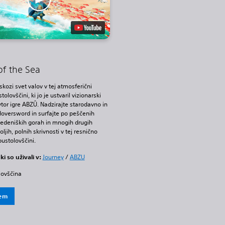
of the Sea
 skozi svet valov v tej atmosferični
tolovščini, ki jo je ustvaril vizionarski
tor igre ABZÛ. Nadzirajte starodavno in
Hoversword in surfajte po peščenih
ledeniških gorah in mnogih drugih
oljih, polnih skrivnosti v tej resnično
pustolovščini.
 ki so uživali v:
Journey
/
ABZU
lovščina
tem