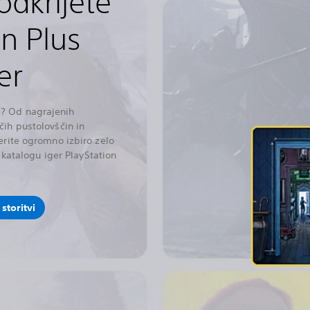
 odkrijete
on Plus
er
? Od nagrajenih
čih pustolovščin in
erite ogromno izbiro zelo
v katalogu iger PlayStation
storitvi