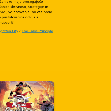
, žanrske meje presegajoče
nice skrivnosti, strategije in
vidljivo potovanje. Ali vas bodo
o pustolovščina odvijala,
e govori?
gotten City
/
The Talos Principle