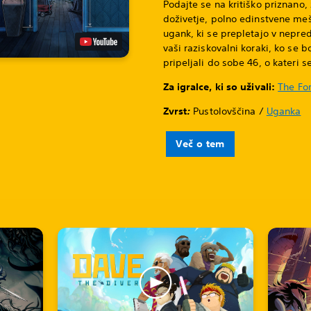
Podajte se na kritiško priznano
doživetje, polno edinstvene meša
ugank, ki se prepletajo v nepred
vaši raziskovalni koraki, ko se b
pripeljali do sobe 46, o kateri s
Za igralce, ki so uživali:
The For
Zvrst
:
Pustolovščina /
Uganka
Več o tem