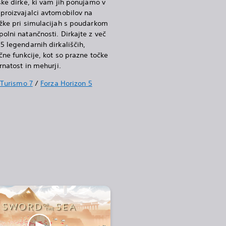
ske dirke, ki vam jih ponujamo v
 proizvajalci avtomobilov na
ožke pri simulacijah s poudarkom
olni natančnosti. Dirkajte z več
5 legendarnih dirkališčih,
ične funkcije, kot so prazne točke
rnatost in mehurji.
 Turismo 7
/
Forza Horizon 5