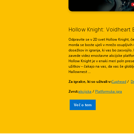
Hollow Knight: Voidheart 
Odpravite se v 2D svet Hollow Knight, č
morda se boste ujeli v mrežo osupljivih
dosežkov in igranja, ki vas bo zasvojilo.
zavede videz enostavne akcijske platfo
Hollow Knight je v enaki meri poln pres
užitkov – čakajo na vas, da vas še globlj
Hallownest ...
Za igralce, ki so uživali v:
Cuphead
/
D
Zvrst:
akcijska
/
Platformska igra
Več o tem