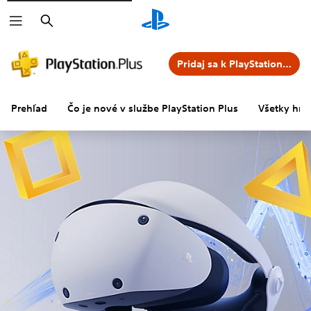
Vyhľadať
Pridaj sa k PlayStation Plus
Prehľad
Čo je nové v službe PlayStation Plus
Všetky hry