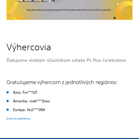
Výhercovia
Ďakujeme všetkým účastníkom súťaže PS Plus Celebration.
Gratulujeme výhercom z jednotlivých regiónov:
Ázia: For***t21
Amerika: rodri***3rios
Európa: HuS***094
Zmluvné podmienky