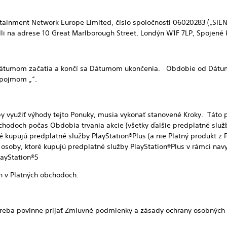
rtainment Network Europe Limited, číslo spoločnosti 06020283 („SIEN
dli na adrese 10 Great Marlborough Street, Londýn W1F 7LP, Spojené 
umom začatia a končí sa Dátumom ukončenia. Obdobie od Dátum
 pojmom „“.
žiť výhody tejto Ponuky, musia vykonať stanovené Kroky. Táto p
chodoch počas Obdobia trvania akcie (všetky ďalšie predplatné služb
é kupujú predplatné služby PlayStation®Plus (a nie Platný produkt 
osoby, ktoré kupujú predplatné služby PlayStation®Plus v rámci navy
layStation®5
 v Platných obchodoch.
eba povinne prijať Zmluvné podmienky a zásady ochrany osobných 