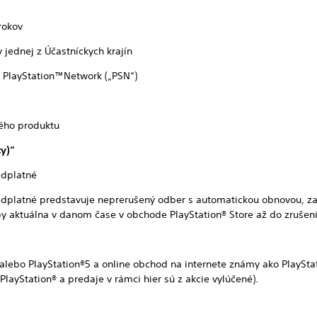
okov
dnej z Účastníckych krajín
ayStation™Network („PSN“)
ného produktu
ukty)“
edplatné
edplatné predstavuje neprerušený odber s automatickou obnovou, za
y aktuálna v danom čase v obchode PlayStation® Store až do zrušen
lebo PlayStation®5 a online obchod na internete známy ako PlayStati
ayStation® a predaje v rámci hier sú z akcie vylúčené).