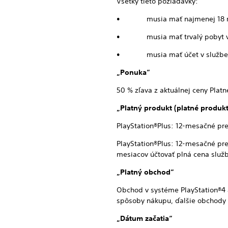
Všetky tieto požiadavky:
• musia mať najmenej 18 r
• musia mať trvalý pobyt v je
• musia mať účet v službe Pl
„Ponuka“
50 % zľava z aktuálnej ceny Plat
„Platný produkt (platné prod
PlayStation®Plus: 12-mesačné pr
PlayStation®Plus: 12-mesačné pr
mesiacov účtovať plná cena služb
„Platný obchod“
Obchod v systéme PlayStation®4 a
spôsoby nákupu, ďalšie obchody Pl
„Dátum začatia“