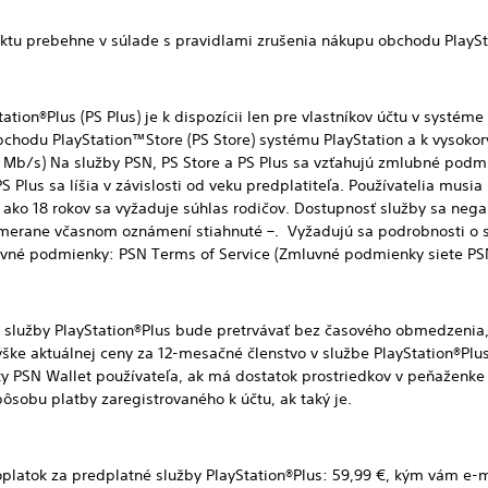
prebehne v súlade s pravidlami zrušenia nákupu obchodu PlaySta
®Plus (PS Plus) je k dispozícii len pre vlastníkov účtu v systéme 
bchodu PlayStation™Store (PS Store) systému PlayStation a k vysoko
5 Mb/s) Na služby PSN, PS Store a PS Plus sa vzťahujú zmlubné pod
S Plus sa líšia v závislosti od veku predplatiteľa. Používatelia musia 
ako 18 rokov sa vyžaduje súhlas rodičov. Dostupnosť služby sa negar
imerane včasnom oznámení stiahnuté –. Vyžadujú sa podrobnosti o
luvné podmienky: PSN Terms of Service (Zmluvné podmienky siete PS
PlayStation®Plus bude pretrvávať bez časového obmedzenia, k
ške aktuálnej ceny za 12-mesačné členstvo v službe PlayStation®Plus
y PSN Wallet používateľa, ak má dostatok prostriedkov v peňaženke
sobu platby zaregistrovaného k účtu, ak taký je.
za predplatné služby PlayStation®Plus: 59,99 €, kým vám e-m