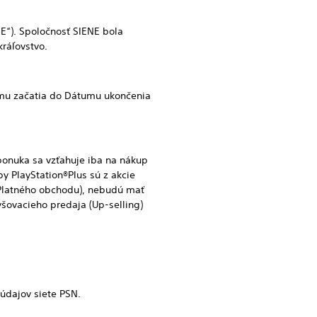
E“). Spoločnosť SIENE bola
kráľovstvo.
u začatia do Dátumu ukončenia
onuka sa vzťahuje iba na nákup
y PlayStation®Plus sú z akcie
z Platného obchodu), nebudú mať
šovacieho predaja (Up-selling)
údajov siete PSN.