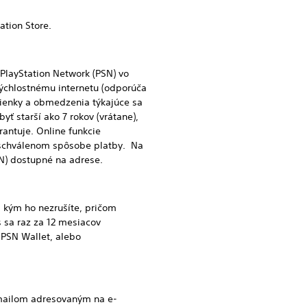
tion Store.
PlayStation Network (PSN) vo
rýchlostnému internetu (odporúča
mienky a obmedzenia týkajúce sa
byť starší ako 7 rokov (vrátane),
antuje. Online funkcie
 schválenom spôsobe platby. Na
N) dostupné na adrese.
ým ho nezrušíte, pričom
 sa raz za 12 mesiacov
 PSN Wallet, alebo
ailom adresovaným na e-