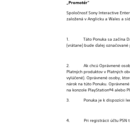
„Promotér“
Spoločnosť Sony Interactive Ente
založená v Anglicku a Wales a sí
1. Táto Ponuka sa začína Dát
(vrátane) bude ďalej označované
2. Ak chcú Oprávnené osoby vyu
Platných produktov v Platných ob
vylúčené). Oprávnené osoby, ktor
nárok na túto Ponuku. Oprávnené 
na konzole PlayStation®4 alebo P
3. Ponuka je k dispozícii len
4. Pri registrácii účtu PSN tr