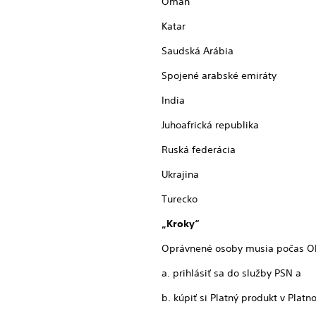
Omán
Katar
Saudská Arábia
Spojené arabské emiráty
India
Juhoafrická republika
Ruská federácia
Ukrajina
Turecko
„Kroky“
Oprávnené osoby musia počas Obd
a. prihlásiť sa do služby PSN a
b. kúpiť si Platný produkt v Plat