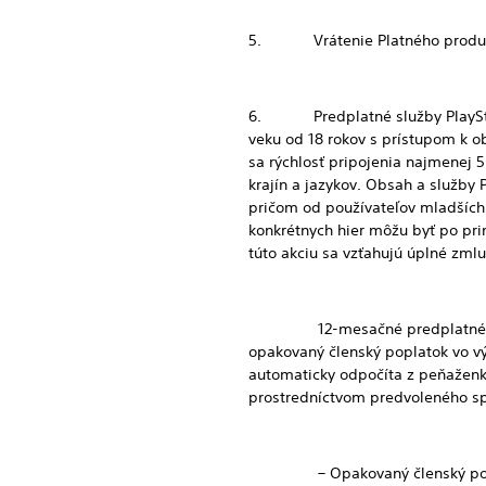
5. Vrátenie Platného produktu 
6. Predplatné služby PlayStation
veku od 18 rokov s prístupom k o
sa rýchlosť pripojenia najmenej 
krajín a jazykov. Obsah a služby P
pričom od používateľov mladších 
konkrétnych hier môžu byť po pr
túto akciu sa vzťahujú úplné zm
12-mesačné predplatné služby 
opakovaný členský poplatok vo vý
automaticky odpočíta z peňaženk
prostredníctvom predvoleného spô
– Opakovaný členský poplatok 