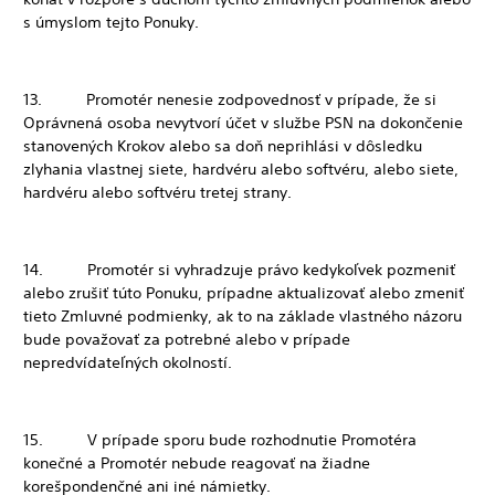
s úmyslom tejto Ponuky.
13. Promotér nenesie zodpovednosť v prípade, že si
Oprávnená osoba nevytvorí účet v službe PSN na dokončenie
stanovených Krokov alebo sa doň neprihlási v dôsledku
zlyhania vlastnej siete, hardvéru alebo softvéru, alebo siete,
hardvéru alebo softvéru tretej strany.
14. Promotér si vyhradzuje právo kedykoľvek pozmeniť
alebo zrušiť túto Ponuku, prípadne aktualizovať alebo zmeniť
tieto Zmluvné podmienky, ak to na základe vlastného názoru
bude považovať za potrebné alebo v prípade
nepredvídateľných okolností.
15. V prípade sporu bude rozhodnutie Promotéra
konečné a Promotér nebude reagovať na žiadne
korešpondenčné ani iné námietky.