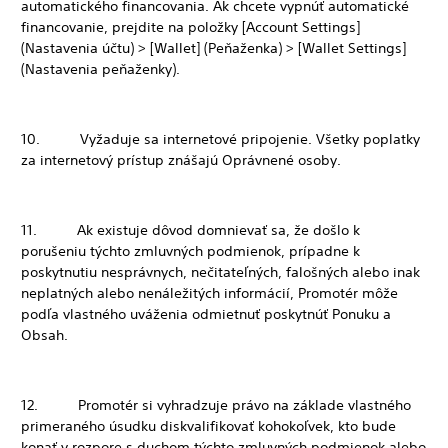
automatického financovania. Ak chcete vypnúť automatické
financovanie, prejdite na položky [Account Settings]
(Nastavenia účtu) > [Wallet] (Peňaženka) > [Wallet Settings]
(Nastavenia peňaženky).
10. Vyžaduje sa internetové pripojenie. Všetky poplatky
za internetový prístup znášajú Oprávnené osoby.
11. Ak existuje dôvod domnievať sa, že došlo k
porušeniu týchto zmluvných podmienok, prípadne k
poskytnutiu nesprávnych, nečitateľných, falošných alebo inak
neplatných alebo nenáležitých informácií, Promotér môže
podľa vlastného uváženia odmietnuť poskytnúť Ponuku a
Obsah.
12. Promotér si vyhradzuje právo na základe vlastného
primeraného úsudku diskvalifikovať kohokoľvek, kto bude
konať v rozpore s duchom týchto zmluvných podmienok alebo