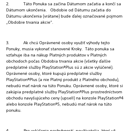
2. Táto Ponuka sa začína Dátumom začatia a končí sa
Dátumom ukončenia. Obdobie od Dátumu začatia do
Dátumu ukončenia (vrátane) bude ďalej označované pojmom
„Obdobie trvania akcie“.
3. Ak chcú Oprávnené osoby využiť výhody tejto
Ponuky, musia vykonať stanovené Kroky. Táto ponuka sa
vzťahuje iba na nákup Platných produktov v Platných
obchodoch počas Obdobia trvania akcie (všetky ďalšie
predplatné služby PlayStation®Plus sú z akcie vylúčené).
Oprávnené osoby, ktoré kupujú predplatné služby
PlayStation®Plus (a nie Platný produkt z Platného obchodu),
nebudú mať nárok na túto Ponuku. Oprávnené osoby, ktoré si
zakúpia predplatné služby PlayStation®Plus prostredníctvom
obchodu navyšujúceho ceny (upsell) na konzole PlayStation®4
alebo konzole PlayStation®5, nebudú mať nárok na túto
ponuku.
4. Pre vylúčenie pochybností, používatelia, ktorí už