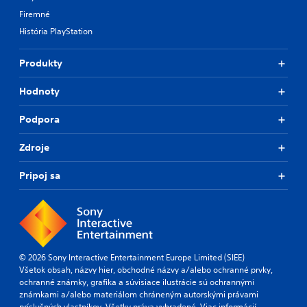
Firemné
História PlayStation
Produkty
Hodnoty
Podpora
Zdroje
Pripoj sa
© 2026 Sony Interactive Entertainment Europe Limited (SIEE)
Všetok obsah, názvy hier, obchodné názvy a/alebo ochranné prvky,
ochranné známky, grafika a súvisiace ilustrácie sú ochrannými
známkami a/alebo materiálom chráneným autorskými právami
príslušných vlastníkov. Všetky práva vyhradené.
Viac informácií