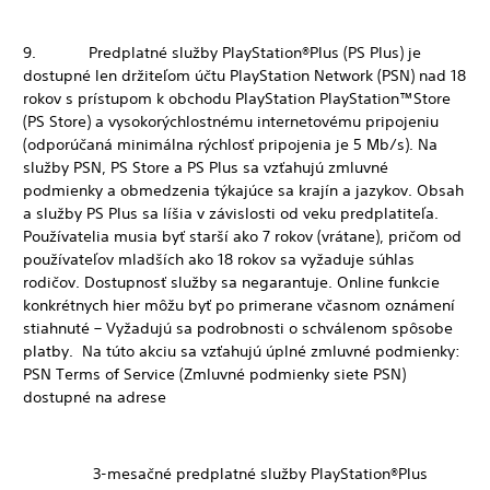
9. Predplatné služby PlayStation®Plus (PS Plus) je
dostupné len držiteľom účtu PlayStation Network (PSN) nad 18
rokov s prístupom k obchodu PlayStation PlayStation™Store
(PS Store) a vysokorýchlostnému internetovému pripojeniu
(odporúčaná minimálna rýchlosť pripojenia je 5 Mb/s). Na
služby PSN, PS Store a PS Plus sa vzťahujú zmluvné
podmienky a obmedzenia týkajúce sa krajín a jazykov. Obsah
a služby PS Plus sa líšia v závislosti od veku predplatiteľa.
Používatelia musia byť starší ako 7 rokov (vrátane), pričom od
používateľov mladších ako 18 rokov sa vyžaduje súhlas
rodičov. Dostupnosť služby sa negarantuje. Online funkcie
konkrétnych hier môžu byť po primerane včasnom oznámení
stiahnuté – Vyžadujú sa podrobnosti o schválenom spôsobe
platby. Na túto akciu sa vzťahujú úplné zmluvné podmienky:
PSN Terms of Service (Zmluvné podmienky siete PSN)
dostupné na adrese
3-mesačné predplatné služby PlayStation®Plus