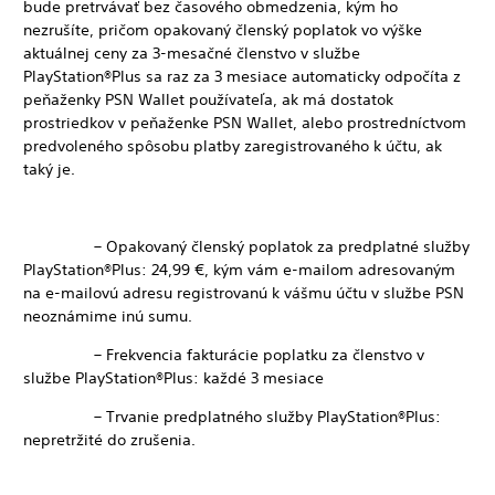
bude pretrvávať bez časového obmedzenia, kým ho
nezrušíte, pričom opakovaný členský poplatok vo výške
aktuálnej ceny za 3-mesačné členstvo v službe
PlayStation®Plus sa raz za 3 mesiace automaticky odpočíta z
peňaženky PSN Wallet používateľa, ak má dostatok
prostriedkov v peňaženke PSN Wallet, alebo prostredníctvom
predvoleného spôsobu platby zaregistrovaného k účtu, ak
taký je.
– Opakovaný členský poplatok za predplatné služby
PlayStation®Plus: 24,99 €, kým vám e-mailom adresovaným
na e-mailovú adresu registrovanú k vášmu účtu v službe PSN
neoznámime inú sumu.
– Frekvencia fakturácie poplatku za členstvo v
službe PlayStation®Plus: každé 3 mesiace
– Trvanie predplatného služby PlayStation®Plus:
nepretržité do zrušenia.