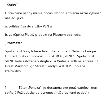
„Kroky“
Oprávnené osoby musia počas Obdobia trvania akcie vykonať
nasledujúce:
a. prihlásiť sa do služby PSN a
b. zakúpiť si Platný produkt na Platnom obchode.
„Promotér“
Spoločnosť Sony Interactive Entertainment Network Europe
Limited, číslo spoločnosti 06020283 („SIENE“). Spoločnosť
SIENE bola založená v Anglicku a Wales a sídli na adrese 10
Great Marlborough Street, Londýn W1F 7LP, Spojené
kráľovstvo.
1. Táto („Ponuka“) je dostupná pre používateľov, ktorí
spĺňajú Požiadavky oprávnenosti („Oprávnené osoby“).