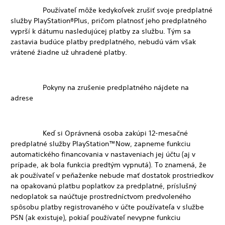
Používateľ môže kedykoľvek zrušiť svoje predplatné
služby PlayStation®Plus, pričom platnosť jeho predplatného
vyprší k dátumu nasledujúcej platby za službu. Tým sa
zastavia budúce platby predplatného, nebudú vám však
vrátené žiadne už uhradené platby.
Pokyny na zrušenie predplatného nájdete na
adrese
Keď si Oprávnená osoba zakúpi 12-mesačné
predplatné služby PlayStation™Now, zapneme funkciu
automatického financovania v nastaveniach jej účtu (aj v
prípade, ak bola funkcia predtým vypnutá). To znamená, že
ak používateľ v peňaženke nebude mať dostatok prostriedkov
na opakovanú platbu poplatkov za predplatné, príslušný
nedoplatok sa naúčtuje prostredníctvom predvoleného
spôsobu platby registrovaného v účte používateľa v službe
PSN (ak existuje), pokiaľ používateľ nevypne funkciu