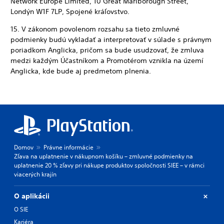
Network Europe Limited, 10 Great Marlborough Street,
Londýn W1F 7LP, Spojené kráľovstvo.
15. V zákonom povolenom rozsahu sa tieto zmluvné
podmienky budú vykladať a interpretovať v súlade s právnym
poriadkom Anglicka, pričom sa bude usudzovať, že zmluva
medzi každým Účastníkom a Promotérom vznikla na území
Anglicka, kde bude aj predmetom plnenia.
Domov
Právne informácie
Zľava na uplatnenie v nákupnom košíku – zmluvné podmienky na
uplatnenie 20 % zľavy pri nákupe produktov spoločnosti SIEE – v rámci
viacerých krajín
O aplikácii
O SIE
Kariéra