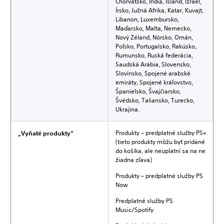
Chorvátsko, India, Island, Izrael,
Írsko, Južná Afrika, Katar, Kuvajt,
Libanon, Luxembursko,
Maďarsko, Malta, Nemecko,
Nový Zéland, Nórsko, Omán,
Poľsko, Portugalsko, Rakúsko,
Rumunsko, Ruská federácia,
Saudská Arábia, Slovensko,
Slovinsko, Spojené arabské
emiráty, Spojené kráľovstvo,
Španielsko, Švajčiarsko,
Švédsko, Taliansko, Turecko,
Ukrajina.
Produkty – predplatné služby PS+
„Vyňaté produkty“
(tieto produkty môžu byť pridané
do košíka, ale neuplatní sa na ne
žiadna zľava)
Produkty – predplatné služby PS
Now
Predplatné služby PS
Music/Spotify