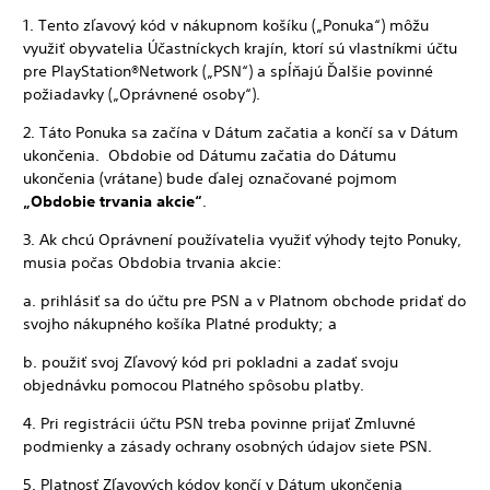
1. Tento zľavový kód v nákupnom košíku („Ponuka“) môžu
využiť obyvatelia Účastníckych krajín, ktorí sú vlastníkmi účtu
pre PlayStation®Network („PSN“) a spĺňajú Ďalšie povinné
požiadavky („Oprávnené osoby“).
2. Táto Ponuka sa začína v Dátum začatia a končí sa v Dátum
ukončenia. Obdobie od Dátumu začatia do Dátumu
ukončenia (vrátane) bude ďalej označované pojmom
„Obdobie trvania akcie“
.
3. Ak chcú Oprávnení používatelia využiť výhody tejto Ponuky,
musia počas Obdobia trvania akcie:
a. prihlásiť sa do účtu pre PSN a v Platnom obchode pridať do
svojho nákupného košíka Platné produkty; a
b. použiť svoj Zľavový kód pri pokladni a zadať svoju
objednávku pomocou Platného spôsobu platby.
4. Pri registrácii účtu PSN treba povinne prijať Zmluvné
podmienky a zásady ochrany osobných údajov siete PSN.
5. Platnosť Zľavových kódov končí v Dátum ukončenia