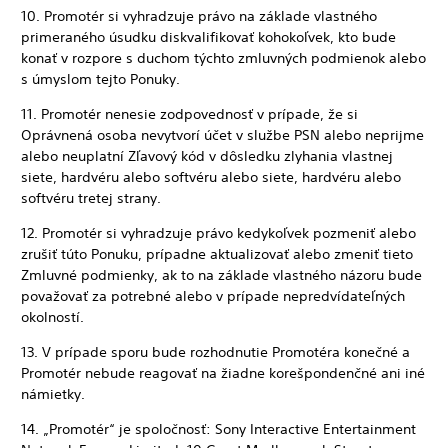
10. Promotér si vyhradzuje právo na základe vlastného
primeraného úsudku diskvalifikovať kohokoľvek, kto bude
konať v rozpore s duchom týchto zmluvných podmienok alebo
s úmyslom tejto Ponuky.
11. Promotér nenesie zodpovednosť v prípade, že si
Oprávnená osoba nevytvorí účet v službe PSN alebo neprijme
alebo neuplatní Zľavový kód v dôsledku zlyhania vlastnej
siete, hardvéru alebo softvéru alebo siete, hardvéru alebo
softvéru tretej strany.
12. Promotér si vyhradzuje právo kedykoľvek pozmeniť alebo
zrušiť túto Ponuku, prípadne aktualizovať alebo zmeniť tieto
Zmluvné podmienky, ak to na základe vlastného názoru bude
považovať za potrebné alebo v prípade nepredvídateľných
okolností.
13. V prípade sporu bude rozhodnutie Promotéra konečné a
Promotér nebude reagovať na žiadne korešpondenčné ani iné
námietky.
14. „Promotér“ je spoločnosť: Sony Interactive Entertainment