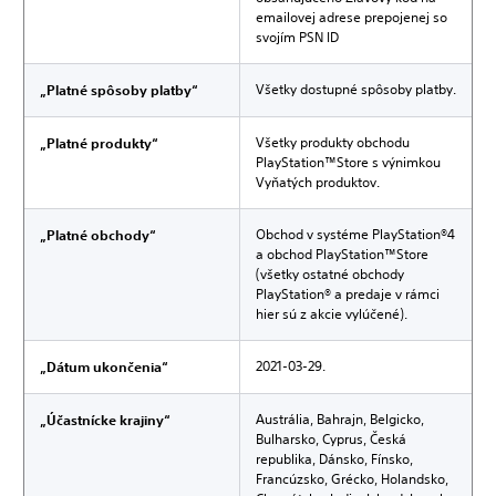
emailovej adrese prepojenej so
svojím PSN ID
Všetky dostupné spôsoby platby.
„Platné spôsoby platby“
Všetky produkty obchodu
„Platné produkty“
PlayStation™Store s výnimkou
Vyňatých produktov.
Obchod v systéme PlayStation®4
„Platné obchody“
a obchod PlayStation™Store
(všetky ostatné obchody
PlayStation® a predaje v rámci
hier sú z akcie vylúčené).
2021-03-29.
„Dátum ukončenia“
Austrália, Bahrajn, Belgicko,
„Účastnícke krajiny“
Bulharsko, Cyprus, Česká
republika, Dánsko, Fínsko,
Francúzsko, Grécko, Holandsko,