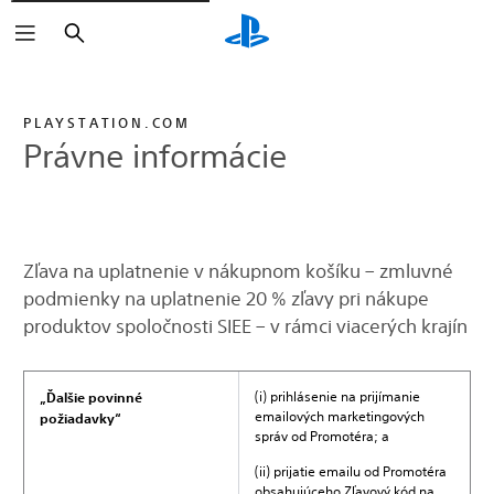
Vyhľadať
PLAYSTATION.COM
Právne informácie
Zľava na uplatnenie v nákupnom košíku – zmluvné
podmienky na uplatnenie 20 % zľavy pri nákupe
produktov spoločnosti SIEE – v rámci viacerých krajín
(i) prihlásenie na prijímanie
„Ďalšie povinné
emailových marketingových
požiadavky“
správ od Promotéra; a
(ii) prijatie emailu od Promotéra
obsahujúceho Zľavový kód na