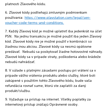
platnosti Zľavového kódu.
6. Zľavové kódy podliehajú zmluvným podmienkam
používania:
https://www.playstation.com/legal/sen-
voucher-code-terms-and-conditions.
7. Každý Zľavový kód je možné uplatniť iba jedenkrát na účet
PSN. Na jednu transakciu je možné použiť iba jeden Zľavový
kód. Zľavové kódy nie je možné použiť v kombinácii so
žiadnou inou akciou. Zľavové kódy sa nesmú opätovne
predávať. Nebudú sa poskytovať žiadne hotovostné náhrady.
Zľavové kódy sa v prípade straty, poškodenia alebo krádeže
nebudú nahrádzať.
8. V súlade s platnými zásadami postupu pri vrátení sa v
prípade vášho vrátenia produktu alebo služby, ktoré boli
zakúpené s použitím tohto Zľavového kódu, bude vaša
refundácia rovnať sume, ktorú ste zaplatili za daný
produkt/službu.
9. Vyžaduje sa prístup na internet. Všetky poplatky za
internetový prístup znášajú Oprávnené osoby.