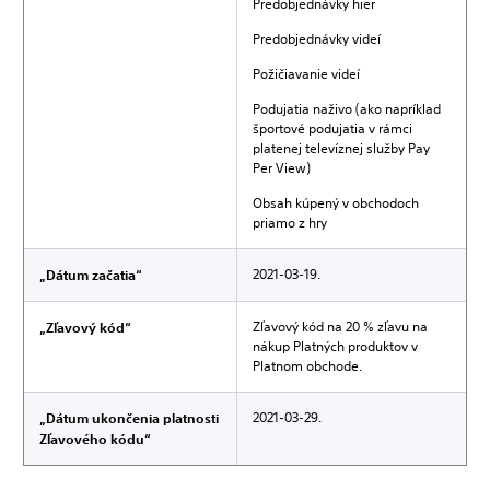
Predobjednávky hier
Predobjednávky videí
Požičiavanie videí
Podujatia naživo (ako napríklad
športové podujatia v rámci
platenej televíznej služby Pay
Per View)
Obsah kúpený v obchodoch
priamo z hry
2021-03-19.
„Dátum začatia“
Zľavový kód na 20 % zľavu na
„Zľavový kód“
nákup Platných produktov v
Platnom obchode.
2021-03-29.
„Dátum ukončenia platnosti
Zľavového kódu“