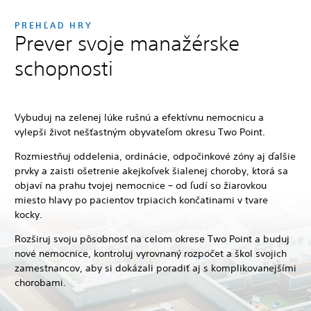
PREHĽAD HRY
Prever svoje manažérske
schopnosti
Vybuduj na zelenej lúke rušnú a efektívnu nemocnicu a
vylepši život nešťastným obyvateľom okresu Two Point.
Rozmiestňuj oddelenia, ordinácie, odpočinkové zóny aj ďalšie
prvky a zaisti ošetrenie akejkoľvek šialenej choroby, ktorá sa
objaví na prahu tvojej nemocnice – od ľudí so žiarovkou
miesto hlavy po pacientov trpiacich končatinami v tvare
kocky.
Rozširuj svoju pôsobnosť na celom okrese Two Point a buduj
nové nemocnice, kontroluj vyrovnaný rozpočet a škol svojich
zamestnancov, aby si dokázali poradiť aj s komplikovanejšími
chorobami.