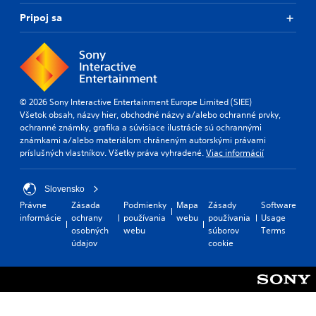
Pripoj sa
© 2026 Sony Interactive Entertainment Europe Limited (SIEE)
Všetok obsah, názvy hier, obchodné názvy a/alebo ochranné prvky,
ochranné známky, grafika a súvisiace ilustrácie sú ochrannými
známkami a/alebo materiálom chráneným autorskými právami
príslušných vlastníkov. Všetky práva vyhradené.
Viac informácií
Slovensko
Právne
Zásada
Podmienky
Mapa
Zásady
Software
informácie
ochrany
používania
webu
používania
Usage
osobných
webu
súborov
Terms
údajov
cookie