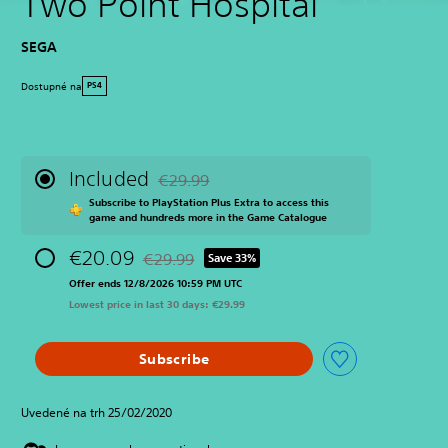
Two Point Hospital
SEGA
Dostupné na
PS4
Included
€29.99
Discounted from original price of €29.99
Subscribe to PlayStation Plus Extra to access this
game and hundreds more in the Game Catalogue
€20.09
€29.99
Save 33%
Discounted from original price of €29.99
Offer ends 12/8/2026 10:59 PM UTC
Lowest price in last 30 days: €29.99
Subscribe
Uvedené na trh 25/02/2020