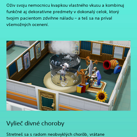
Oživ svoju nemocnicu kvapkou vlastného vkusu a kombinuj
funkčné aj dekoratívne predmety v dokonalý celok, ktorý
tvojim pacientom zdvihne náladu – a teš sa na príval
všemožných ocenení.
Vylieč divné choroby
Stretneš sa s radom neobvyklých chorôb, vrátane