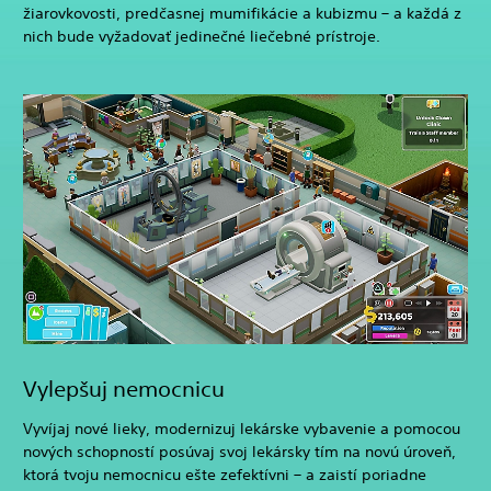
žiarovkovosti, predčasnej mumifikácie a kubizmu – a každá z
nich bude vyžadovať jedinečné liečebné prístroje.
Vylepšuj nemocnicu
Vyvíjaj nové lieky, modernizuj lekárske vybavenie a pomocou
nových schopností posúvaj svoj lekársky tím na novú úroveň,
ktorá tvoju nemocnicu ešte zefektívni – a zaistí poriadne