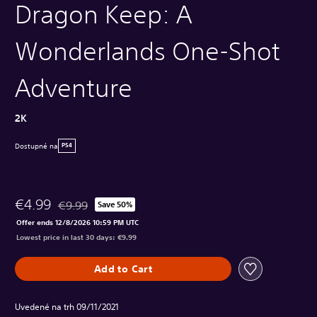
Dragon Keep: A
Wonderlands One-Shot
Adventure
2K
Dostupné na
PS4
€4.99
€9.99
Save 50%
Discounted from original price of €9.99
Offer ends 12/8/2026 10:59 PM UTC
Lowest price in last 30 days: €9.99
Add to Cart
Uvedené na trh 09/11/2021