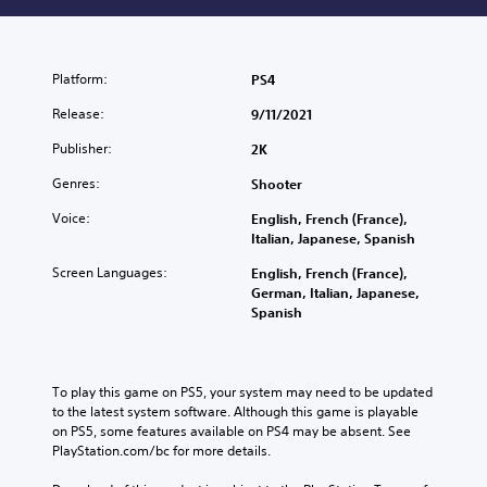
Platform:
PS4
Release:
9/11/2021
Publisher:
2K
Genres:
Shooter
Voice:
English, French (France),
Italian, Japanese, Spanish
Screen Languages:
English, French (France),
German, Italian, Japanese,
Spanish
To play this game on PS5, your system may need to be updated 
to the latest system software. Although this game is playable 
on PS5, some features available on PS4 may be absent. See 
PlayStation.com/bc for more details.