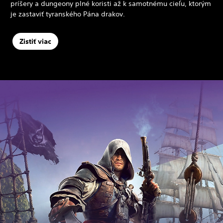
príšery a dungeony plné koristi až k samotnému cieľu, ktorým
je zastaviť tyranského Pána drakov.
Zistiť viac