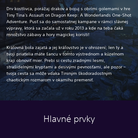
Drv kostlivca, porážaj drakov a bojuj s obrími golemami v hre
Tiny Tina's Assault on Dragon Keep: A Wonderlands One-Shot
Adventure. Pusť sa do samostatnej kampane v rámci slávnej
výpravy, ktorá sa začala už v roku 2013 a kde na teba čaká
množstvo zábavy a hory magickej koristi!
Kráľovná bola zajatá a jej kráľovstvo je v ohrození; len ty a
tvoji priatelia máte šancu v tomto výstrednom a kúzelnom
kraji obnoviť mier. Prebi si cestu zradnými lesmi,
strašidelnými kryptami a desivými pevnosťami, ale pozor –
tvoja cesta sa môže vďaka Tininým škodoradostným
chaotickým rozmarom v okamihu premeniť.
Hlavné prvky