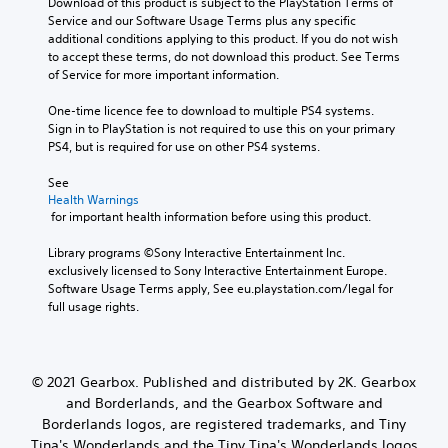
Download of this product is subject to the PlayStation Terms of 
Service and our Software Usage Terms plus any specific 
additional conditions applying to this product. If you do not wish 
to accept these terms, do not download this product. See Terms 
of Service for more important information.
One-time licence fee to download to multiple PS4 systems. 
Sign in to PlayStation is not required to use this on your primary 
PS4, but is required for use on other PS4 systems.
See 
Health Warnings
 for important health information before using this product.
Library programs ©Sony Interactive Entertainment Inc. 
exclusively licensed to Sony Interactive Entertainment Europe. 
Software Usage Terms apply, See eu.playstation.com/legal for 
full usage rights.
© 2021 Gearbox. Published and distributed by 2K. Gearbox
and Borderlands, and the Gearbox Software and
Borderlands logos, are registered trademarks, and Tiny
Tina's Wonderlands and the Tiny Tina's Wonderlands logos