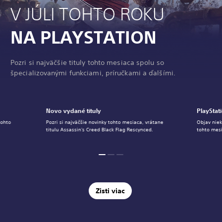
V JÚLI TOHTO ROKU
NA PLAYSTATION
Pozri si najväčšie tituly tohto mesiaca spolu so
špecializovanými funkciami, príručkami a ďalšími.
Novo vydané tituly
PlayStat
tohto
Pozri si najväčšie novinky tohto mesiaca, vrátane
Objav niek
titulu Assassin's Creed Black Flag Rescynced.
tohto mesi
Zisti viac