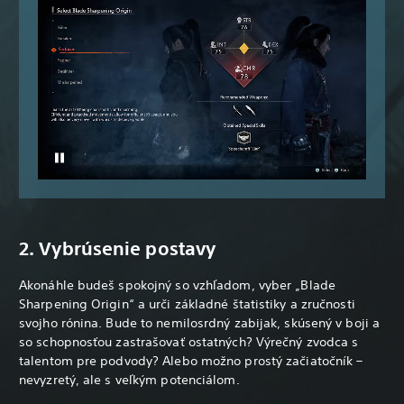
2. Vybrúsenie postavy
Akonáhle budeš spokojný so vzhľadom, vyber „Blade
Sharpening Origin“ a urči základné štatistiky a zručnosti
svojho rónina. Bude to nemilosrdný zabijak, skúsený v boji a
so schopnosťou zastrašovať ostatných? Výrečný zvodca s
talentom pre podvody? Alebo možno prostý začiatočník –
nevyzretý, ale s veľkým potenciálom.