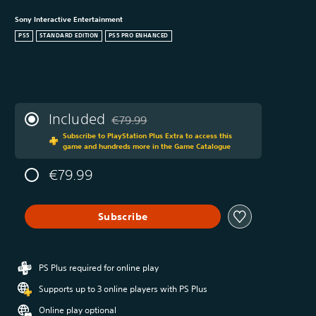
Sony Interactive Entertainment
PS5
STANDARD EDITION
PS5 PRO ENHANCED
Included
€79.99
Discounted from original price of €79.99
Subscribe to PlayStation Plus Extra to access this
game and hundreds more in the Game Catalogue
€79.99
Subscribe
PS Plus required for online play
Supports up to 3 online players with PS Plus
Online play optional