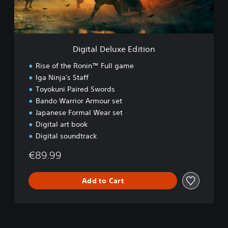
e
l
u
x
e
Digital Deluxe Edition
E
d
Rise of the Ronin™ Full game
i
Iga Ninja's Staff
t
Toyokuni Paired Swords
i
o
Bando Warrior Armour set
n
Japanese Formal Wear set
Digital art book
Digital soundtrack
€89.99
Add to Cart