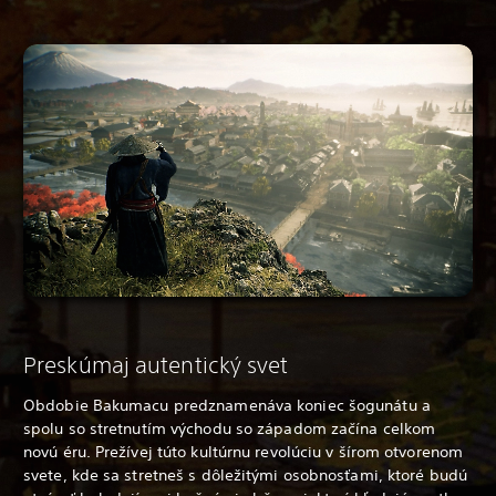
Preskúmaj autentický svet
Obdobie Bakumacu predznamenáva koniec šogunátu a
spolu so stretnutím východu so západom začína celkom
novú éru. Prežívej túto kultúrnu revolúciu v šírom otvorenom
svete, kde sa stretneš s dôležitými osobnosťami, ktoré budú