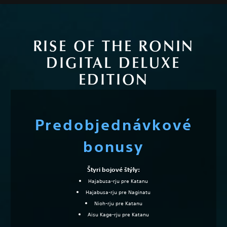
RISE OF THE RONIN
DIGITAL DELUXE
EDITION
Predobjednávkové
bonusy
Štyri bojové štýly:
Hajabusa-rju pre Katanu
Hajabusa-rju pre Naginatu
Nioh-rju pre Katanu
Aisu Kage-rju pre Katanu