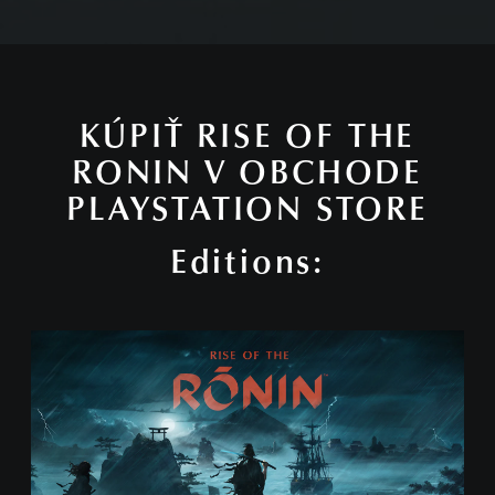
KÚPIŤ RISE OF THE
RONIN V OBCHODE
PLAYSTATION STORE
Editions:
S
t
a
n
d
a
r
d