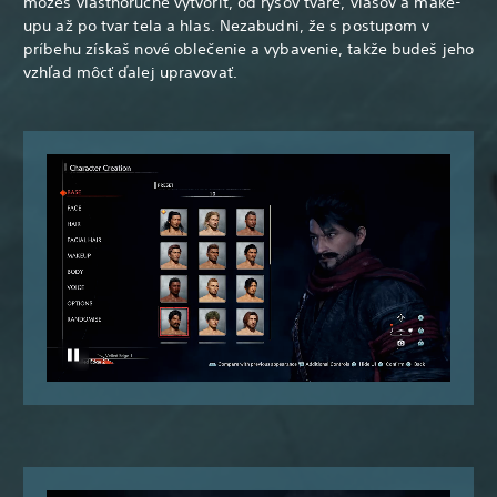
môžeš vlastnoručne vytvoriť, od rysov tváre, vlasov a make-
upu až po tvar tela a hlas. Nezabudni, že s postupom v
príbehu získaš nové oblečenie a vybavenie, takže budeš jeho
vzhľad môcť ďalej upravovať.