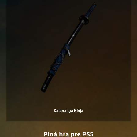
Katana Iga Ninja
Plná hra pre PS5