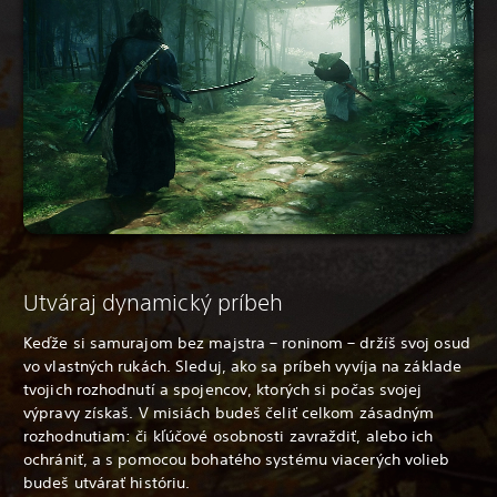
Utváraj dynamický príbeh
Keďže si samurajom bez majstra – roninom – držíš svoj osud
vo vlastných rukách. Sleduj, ako sa príbeh vyvíja na základe
tvojich rozhodnutí a spojencov, ktorých si počas svojej
výpravy získaš. V misiách budeš čeliť celkom zásadným
rozhodnutiam: či kľúčové osobnosti zavraždiť, alebo ich
ochrániť, a s pomocou bohatého systému viacerých volieb
budeš utvárať históriu.