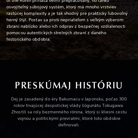
of the Ronin prináša veľmi prepracovaný, no ľahko
osvojiteľný súbojový systém, ktorý má mnoho vrstviev
rastúcej komplexity a je tak vhodný pre prakticky ľubovoľný
herný štýl. Postav sa proti nepriateľom s veľkým výberom
zbraní nablízko alebo ich odprav z bezpečnej vzdialenosti
pomocou autentických strelných zbraní z daného
historického obdobia.
PRESKÚMAJ HISTÓRIU
Dej je zasadený do éry Bakumacu v Japonsku, počas 300
rokov trvajúcej despotickej vlády šógunátu Tokugawa.
Zhostíš sa roly bezmenného rónina, ktorý si kliesni cestu
vojnou a politickými prevratmi, ktoré toto obdobie
definovali.