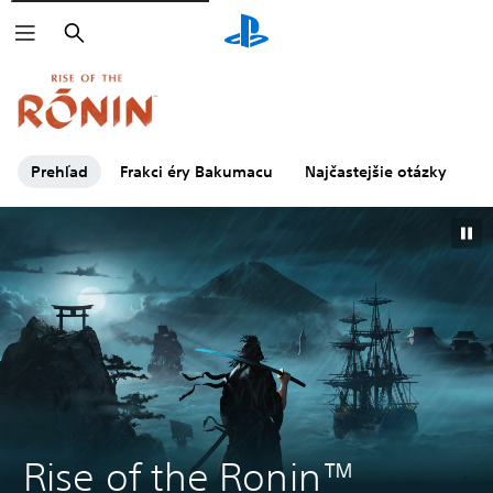
Vyhľadať
Kliknutím na
ikony sa dozvieš viac.
Prehľad
Frakci éry Bakumacu
Najčastejšie otázky
Rise of the Ronin™