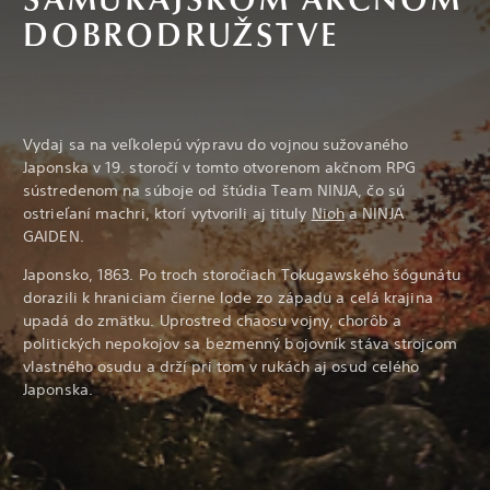
SAMURAJSKOM AKČNOM
DOBRODRUŽSTVE
Vydaj sa na veľkolepú výpravu do vojnou sužovaného
Japonska v 19. storočí v tomto otvorenom akčnom RPG
sústredenom na súboje od štúdia Team NINJA, čo sú
ostrieľaní machri, ktorí vytvorili aj tituly
Nioh
a NINJA
GAIDEN.
Japonsko, 1863. Po troch storočiach Tokugawského šógunátu
dorazili k hraniciam čierne lode zo západu a celá krajina
upadá do zmätku. Uprostred chaosu vojny, chorôb a
politických nepokojov sa bezmenný bojovník stáva strojcom
vlastného osudu a drží pri tom v rukách aj osud celého
Japonska.