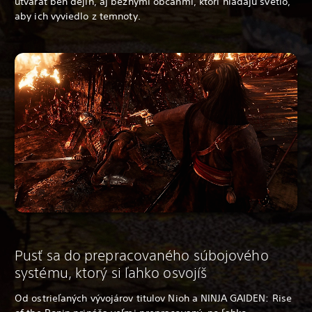
utvárať beh dejín, aj bežnými občanmi, ktorí hľadajú svetlo,
aby ich vyviedlo z temnoty.
Pusť sa do prepracovaného súbojového
systému, ktorý si ľahko osvojíš
Od ostrieľaných vývojárov titulov
Nioh a NINJA GAIDEN: Rise