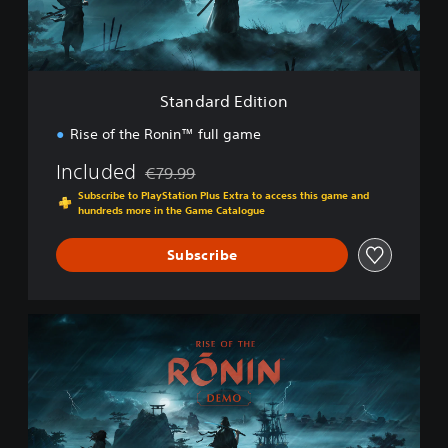
E
d
i
t
i
Standard Edition
o
n
Rise of the Ronin™ full game
Included
€79.99
Discounted from original price of €79.99
Subscribe to PlayStation Plus Extra to access this game and
hundreds more in the Game Catalogue
Subscribe
R
i
s
e
o
f
t