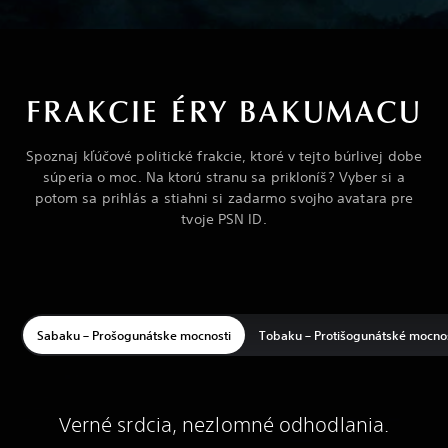
FRAKCIE ÉRY BAKUMACU
Spoznaj kľúčové politické frakcie, ktoré v tejto búrlivej dobe
súperia o moc. Na ktorú stranu sa prikloníš? Vyber si a
potom sa prihlás a stiahni si zadarmo svojho avatara pre
tvoje PSN ID.
Sabaku – Prošogunátske mocnosti
Tobaku – Protišogunátské mocnos
Verné srdcia, nezlomné odhodlania.