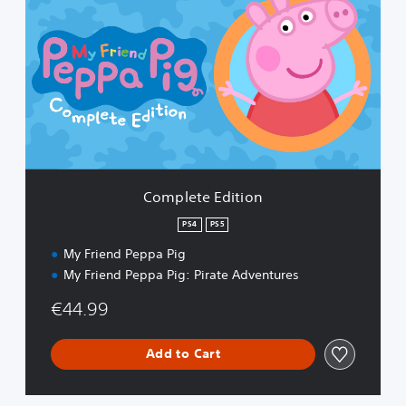
m
p
l
e
t
e
E
d
i
t
i
Complete Edition
o
n
PS4
PS5
My Friend Peppa Pig
My Friend Peppa Pig: Pirate Adventures
€44.99
Add to Cart