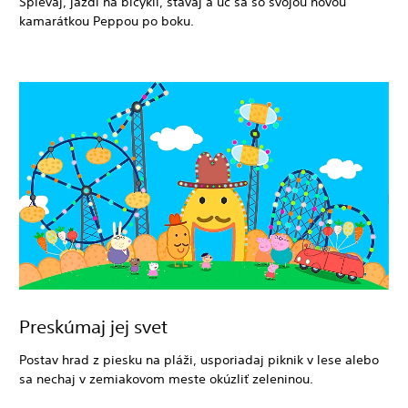
Spievaj, jazdi na bicykli, stavaj a uč sa so svojou novou
kamarátkou Peppou po boku.
Preskúmaj jej svet
Postav hrad z piesku na pláži, usporiadaj piknik v lese alebo
sa nechaj v zemiakovom meste okúzliť zeleninou.