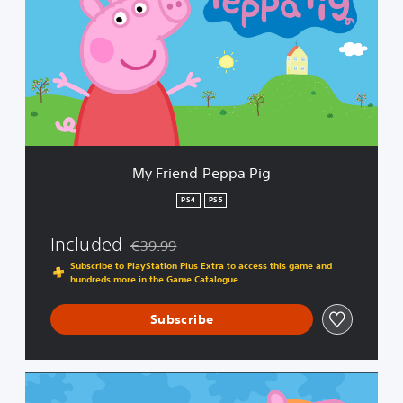
r
i
e
n
d
P
e
p
p
a
My Friend Peppa Pig
P
i
PS4
PS5
g
Included
€39.99
Discounted from original price of €39.99
Subscribe to PlayStation Plus Extra to access this game and
hundreds more in the Game Catalogue
Subscribe
C
o