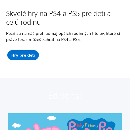
Skvelé hry na PS4 a PS5 pre deti a
celú rodinu
Pozri sa na náš prehľad najlepších rodinných titulov, ktoré si
práve teraz môžeš zahrať na PS4 a PS5.
Hry pre deti
Editions:
M
y
F