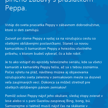
Peppa.
Vstúp do sveta prasiatka Peppy v zábavnom dobrodružstve,
ktoré si deti zamilujú.
Zazvoň pri dome Peppy a vydaj sa na vzrušujúcu cestu so
všetkými obľúbenými postavičkami. Staneš sa novou
kamarátkou či kamarátom Peppy a hviezdou vlastného
príbehu, v ktorom budeš vyberať, čo a kde robiť.
Je to ako vstúpiť do epizódy televízneho seriálu, kde sa všetci
kamaráti a kamarátky Peppy tešia, až sa s tebou zoznámia.
Počas výletu na pláž, návštevy múzea aj objavovania
vzrušujúceho sveta zeleniny v zemiakovom meste sa dozvieš
veľa zaujímavých vecí. Dokonca sa môžeš stretnúť pre
všetkých obľúbeným pánom zemiakov!
Pomôž ockovi Peppy nájsť jeho okuliare, sleduj stopy zvierat v
lese alebo si s pani Gazelou zaspievaj Bing, bong, bú.
Samozrejme si taktiež musíš nájsť čas na skákanie v