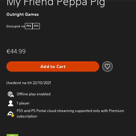
My Friend Peppa Pig
Outright Games
Dostupné na
PS4
PS5
€44.99
Add to Cart
Uvedené na trh 22/10/2021
Offline play enabled
1 player
PS5 and PS Portal cloud streaming supported only with Premium
subscription