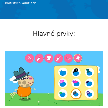
blatistých kalužiach.
Hlavné prvky: