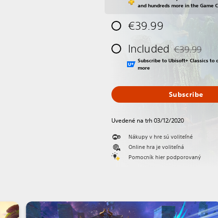
and hundreds more in the Game 
€39.99
Included
€39.99
Discounted fr
Subscribe to Ubisoft+ Classics t
more
Subscribe
Uvedené na trh 03/12/2020
Nákupy v hre sú voliteľné
Online hra je voliteľná
Pomocník hier podporovaný