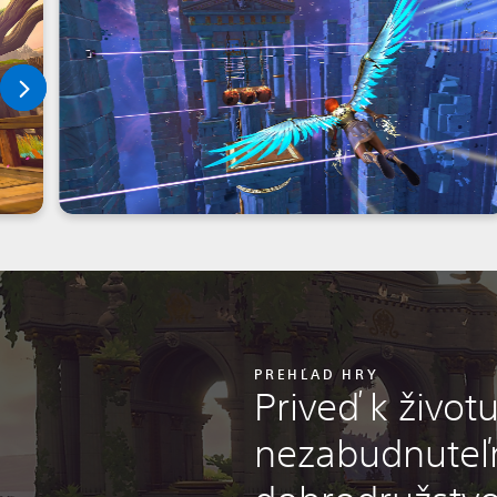
PREHĽAD HRY
Priveď k život
nezabudnuteľ