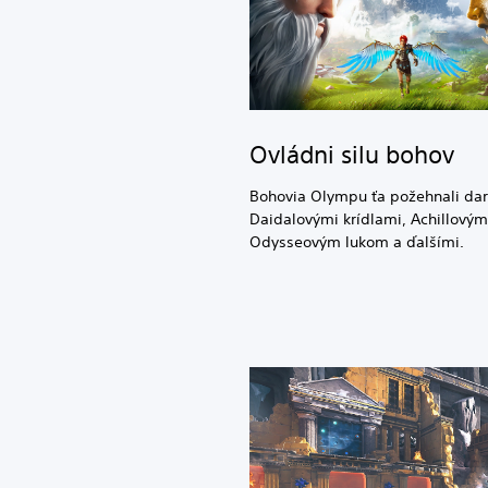
Ovládni silu bohov
Bohovia Olympu ťa požehnali da
Daidalovými krídlami, Achillov
Odysseovým lukom a ďalšími.