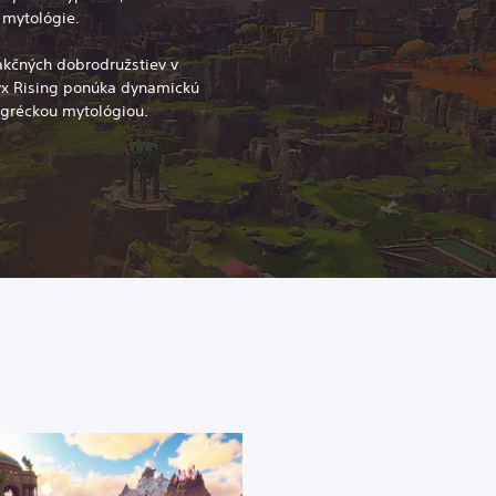
j mytológie.
 akčných dobrodružstiev v
yx Rising ponúka dynamickú
é gréckou mytológiou.