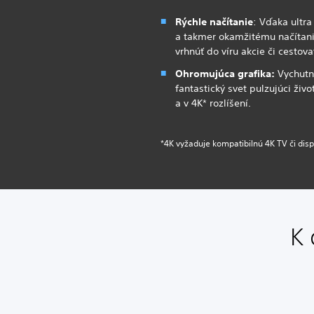
Rýchle načítanie
: Vďaka ultr
a takmer okamžitému načítan
vrhnúť do víru akcie či cestov
Ohromujúca grafika:
Vychutn
fantastický svet pulzujúci ži
a v 4K* rozlíšení.
*4K vyžaduje kompatibilnú 4K TV či displ
K 