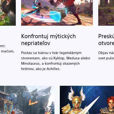
Konfrontuj mýtických
Presk
nepriateľov
otvor
rmi:
ým mečom,
Postav sa tvárou v tvár legendárnym
Objav nád
stvoreniam, ako sú Kyklop, Medusa alebo
svet pulz
Minotaurus, a konfrontuj skazených
hrdinov, ako je Achilles.