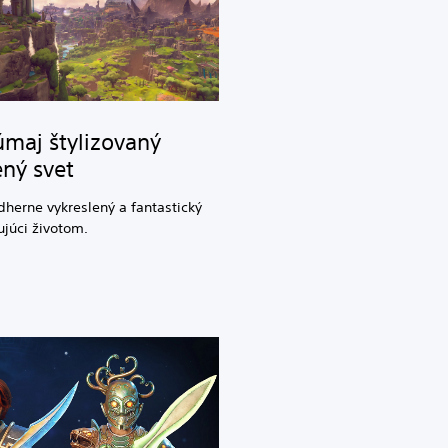
úmaj štylizovaný
ený svet
herne vykreslený a fantastický
ujúci životom.