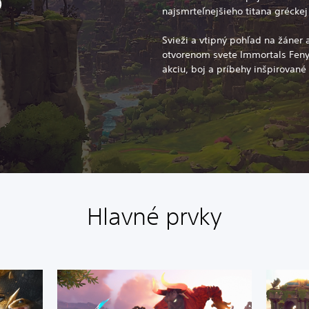
o
najsmrteľnejšieho titana grécke
Svieži a vtipný pohľad na žáner
otvorenom svete Immortals Fen
akciu, boj a príbehy inšpirovan
Hlavné prvky