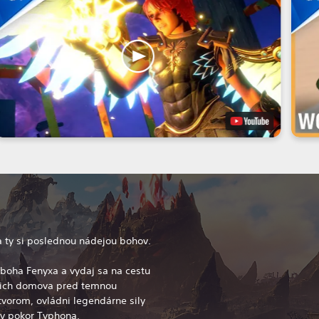
a ty si poslednou nádejou bohov.
oboha Fenyxa a vydaj sa na cestu
 ich domova pred temnou
tvorom, ovládni legendárne sily
ov pokor Typhona,