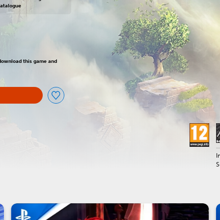
Catalogue
om original price of €39.99
o download this game and
I
S