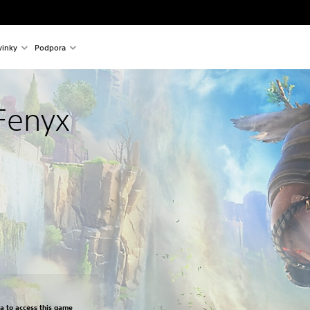
inky
Podpora
Fenyx
om original price of €39.99
ra to access this game