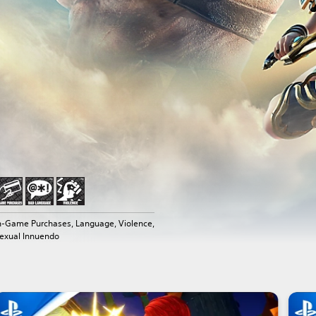
n-Game Purchases, Language, Violence,
exual Innuendo