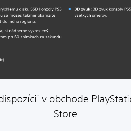
a rýchlemu disku SSD konzoly PS5
3D zvuk:
3D zvuk konzoly PS5 
iu sa môžeš takmer okamžite
všetkých smerov.
ať do iného regiónu.
aj si nádherne vykreslený
votom pri 60 snímkach za sekundu
ej.
dispozícii v obchode PlayStat
Store