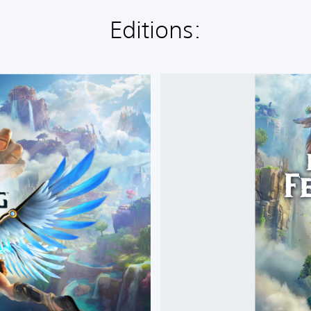
Editions:
I
M
M
O
R
T
A
L
S
F
E
N
Y
X
R
I