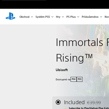
Obchod
Systém PS5
Hry
PS Plus
Príslušenstvo
Nov
Immortals 
Rising™
Ubisoft
Dostupné na
PS4
PS5
Included
€39.99
Discounted fr
Subscribe to PlayStation Plus Ext