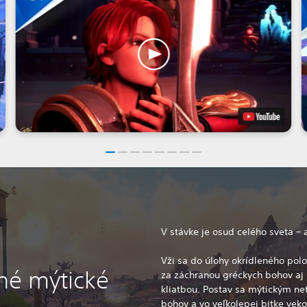
V stávke je osud celého sveta – 
u
Vži sa do úlohy okrídleného pol
né mýtické
za záchranou gréckych bohov aj
kliatbou. Postav sa mýtickým ne
bohov a vo veľkolepej bitke vek