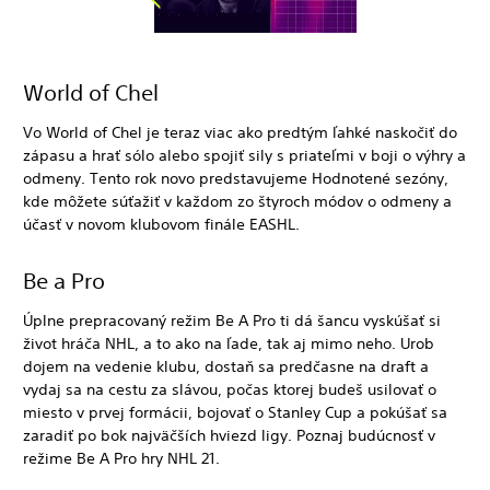
World of Chel
Vo World of Chel je teraz viac ako predtým ľahké naskočiť do
zápasu a hrať sólo alebo spojiť sily s priateľmi v boji o výhry a
odmeny. Tento rok novo predstavujeme Hodnotené sezóny,
kde môžete súťažiť v každom zo štyroch módov o odmeny a
účasť v novom klubovom finále EASHL.
Be a Pro
Úplne prepracovaný režim Be A Pro ti dá šancu vyskúšať si
život hráča NHL, a to ako na ľade, tak aj mimo neho. Urob
dojem na vedenie klubu, dostaň sa predčasne na draft a
vydaj sa na cestu za slávou, počas ktorej budeš usilovať o
miesto v prvej formácii, bojovať o Stanley Cup a pokúšať sa
zaradiť po bok najväčších hviezd ligy. Poznaj budúcnosť v
režime Be A Pro hry NHL 21.