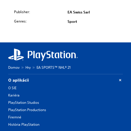
Publisher:
EA Swiss Sarl
Genres:
Sport
Domov
Hry
EA SPORTS™ NHL® 21
O aplikácii
O SIE
Kariéra
PlayStation Studios
PlayStation Productions
Firemné
História PlayStation