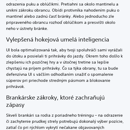
odrazenia puku a oblúčikmi. Pretiahni sa okolo mantinelu a
unikni zákroku obrancu. Obídi protivníka nahodením puku o
mantinel alebo zadnú časť bránky. Alebo jednoducho zle
pripraveného obrancu rozhoď oblúčikom a presvišti okolo
neho v ústrety bránke.
Vylepšená hokejová umelá inteligencia
UI bola optimalizovaná tak, aby tvoji spoluhráči sami vyrážali
do útoku a posielali ti prihrávky do jazdy. Okrem toho došlo k
zlepšeniu ich pozičnej hry a v útočnej tretine sa lepšie
chystajú na príjem prihrávky. Čo sa týka obrany, tu sa bude
defenzívna UI s väčším odhodlaním snažiť o spomalenie
súperov pri priechode stredným pásmom a blokovanie
prihrávok.
Brankárske zákroky, ktoré zachraňujú
zápasy
Skvelí brankári sa rodia z poriadneho tréningu – na odrazenie
či zachytenie prudkej strely potrebujú dokonalý výber pozície,
zatiaľ čo pri rýchlom vykrytí nečakane objavovaných