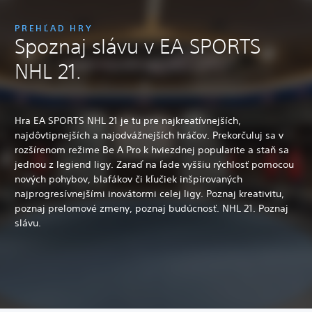
PREHĽAD HRY
Spoznaj slávu v EA SPORTS
NHL 21.
Hra EA SPORTS NHL 21 je tu pre najkreatívnejších,
najdôvtipnejších a najodvážnejších hráčov. Prekorčuluj sa v
rozšírenom režime Be A Pro k hviezdnej popularite a staň sa
jednou z legiend ligy. Zaraď na ľade vyššiu rýchlosť pomocou
nových pohybov, blafákov či kľučiek inšpirovaných
najprogresívnejšími inovátormi celej ligy. Poznaj kreativitu,
poznaj prelomové zmeny, poznaj budúcnosť. NHL 21. Poznaj
slávu.