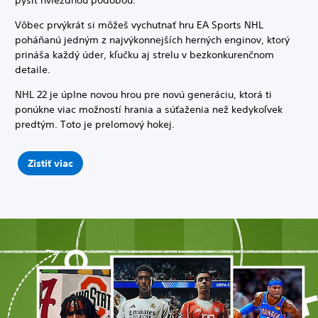
pýšiť hviezdnou podobou.
Vôbec prvýkrát si môžeš vychutnať hru EA Sports NHL
poháňanú jedným z najvýkonnejších herných enginov, ktorý
prináša každý úder, kľučku aj strelu v bezkonkurenčnom
detaile.
NHL 22 je úplne novou hrou pre novú generáciu, ktorá ti
ponúkne viac možností hrania a súťaženia než kedykoľvek
predtým. Toto je prelomový hokej.
Zistiť viac