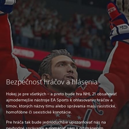
Bezpečnosť hráčov a hlásenia
Hokej je pre všetkých – a preto bude hra NHL 21 obsahovať
ajmodernejšie nástroje EA Sports k ohlasovaniu hráčov a
tímov, ktorých názvy tímu alebo správania majú rasistické,
homofóbne či sexistické konotácie.
Pre hráča tak bude jednoduchšie upozorňovať nás na
nevhodné správanie a pomáhať nám s odstránením