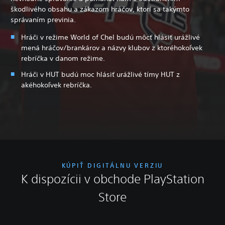
škodlivého obsahu a zákazom hráčov, ktorí sa takýmto
správaním previnia.
Hráči v režime World of Chel budú môcť hlásiť urážlivé
mená hráčov/brankárov a názvy klubov z ktoréhokoľvek
rebríčka v danom režime.
Hráči v HUT budú moc hlásiť urážlivé tímy HUT z
akéhokoľvek rebríčka.
KÚPIŤ DIGITÁLNU VERZIU
K dispozícii v obchode PlayStation
Store