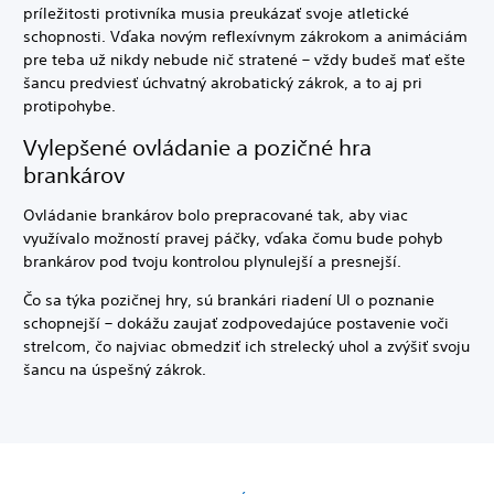
príležitosti protivníka musia preukázať svoje atletické
schopnosti. Vďaka novým reflexívnym zákrokom a animáciám
pre teba už nikdy nebude nič stratené – vždy budeš mať ešte
šancu predviesť úchvatný akrobatický zákrok, a to aj pri
protipohybe.
Vylepšené ovládanie a pozičné hra
brankárov
Ovládanie brankárov bolo prepracované tak, aby viac
využívalo možností pravej páčky, vďaka čomu bude pohyb
brankárov pod tvoju kontrolou plynulejší a presnejší.
Čo sa týka pozičnej hry, sú brankári riadení UI o poznanie
schopnejší – dokážu zaujať zodpovedajúce postavenie voči
strelcom, čo najviac obmedziť ich strelecký uhol a zvýšiť svoju
šancu na úspešný zákrok.