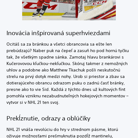
Inovácia inšpirovaná superhviezdami
Ocitáš sa za bránkou a všetci obrancovia sa ešte len
prebúdzajú? Naber puk na čepeľ a zasuň ho pod hornú tyčku
tak, že všetkým spadne sánka. Zamotaj hlavu brankárovi s
Kučerovovou kľučkou-nekľučkou. Skóruj takmer z nemožných
uhlov a podobne ako Matthew Tkachuk pošli neskutočnú
strelu na prvý dotyk medzi nohy. Urob si priestor a zbav sa
dotierajúceho obrancu odrazom puku o zadnú časť bránky,
presne ako to vie Sid. Každá z týchto dnes už kultových fínt
pomohla vzniknu nezabudnuteľných hokejových momentov –
vytvor si v NHL 21 ten svoj.
Prekĺznutie, odrazy a oblúčiky
NHL 21 vnáša revolúciu do hry v strednom pásme, ktorú
oživuje možnosťami prešmyknutia pozdĺž mantinelu,