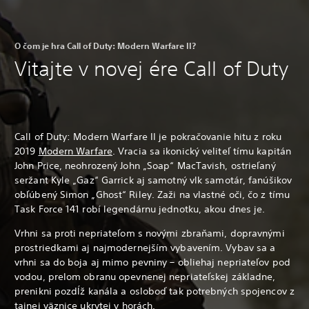
O čom je hra Call of Duty: Modern Warfare II?
Vitajte v novej ére Call of Duty
Call of Duty: Modern Warfare II je pokračovanie hitu z roku
2019
Modern Warfare
. Vracia sa ikonický veliteľ tímu kapitán
John Price, neohrozený John „Soap“ MacTavish, ostrieľaný
seržant Kyle „Gaz“ Garrick aj samotný vlk samotár, fanúšikov
obľúbený Simon „Ghost“ Riley. Zaži na vlastné oči, čo z tímu
Task Force 141 robí legendárnu jednotku, akou dnes je.
Vrhni sa proti nepriateľom s novými zbraňami, dopravnými
prostriedkami aj najmodernejším vybavením. Vybav sa a
vrhni sa do boja aj mimo pevniny – obliehaj nepriateľov pod
vodou, prelom obranu opevnenej nepriateľskej základne,
prenikni pozdĺž kanála a osloboď tak potrebných spojencov z
tajnej väznice ukrytej v horách.