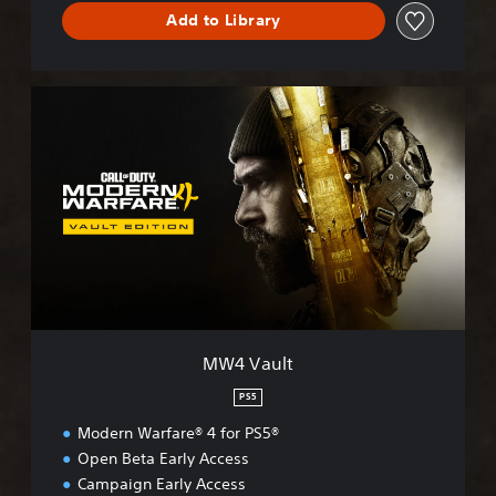
™
Add to Library
M
W
4
V
a
u
l
t
MW4 Vault
PS5
Modern Warfare® 4 for PS5®
Open Beta Early Access
Campaign Early Access