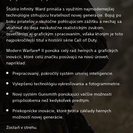
Štúdio Infinity Ward prináša s využitím najmodernejšej
technológie strhujúcu hrateľnosť novej generácie. Bojuj po
boku priateľov v skutočne pohlcujúcom zážitku a nechaj sa
vtiahnuť do deja neskutočne realistickým zvukom,
osvetlením aj grafickým spracovaním, vďaka ktorým je toto
najpokročilejší titul v histórii série Call of Duty.
Modern Warfare® II ponúka celý rad herných a grafických
inovácií, ktoré celú značku posúvajú na novú úroveň;
napríklad:
Prepracovaný, pokročilý systém umelej inteligencie.
Vylepšenú technológiu vykresľovania a fotogrammetrie.
Nový systém Gunsmith ponúkajúci väčšie možnosti
prispôsobenia než kedykoľvek predtým.
Priekopnícke inovácie, ktoré tvoria základy herných
možností novej generácie.
Zostaň v strehu.