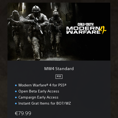
M
W
4
S
t
a
n
d
a
r
d
MW4 Standard
PS5
Modern Warfare® 4 for PS5®
Open Beta Early Access
Campaign Early Access
Instant Grat Items for BO7/WZ
€79.99