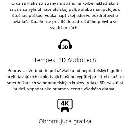
Či už sa klátiš zo strany na stranu na korbe nákladiaku a
snažíš sa vyhnúť nepriateľskej paľbe alebo manipuluješ s
útočnou puškou, vďaka haptickej odozve bezdrôtového
ovládača DualSense pocítiš dopad každého pohybu vo
svojich rukách.
Tempest 3D AudioTech
Priprav sa, že budete počuť všetko od nepriateľských guliek
prelietavajúcich okolo tvojich uší pri vypätej prestrelke až po
smer blížiacich sa nepriateľských krokov. Vďaka 3D zvuku* si
budeš pripadať ako priamo v centre všetkého diania.
Ohromujúca grafika