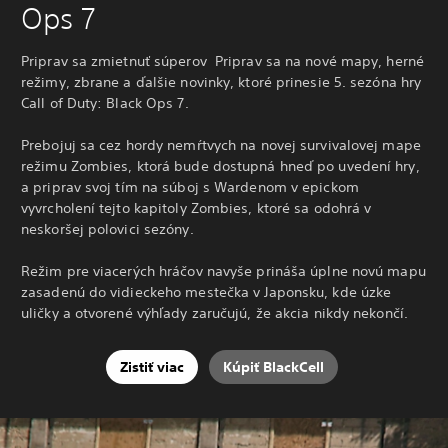
Ops 7
Priprav sa zmietnuť súperov Priprav sa na nové mapy, herné
režimy, zbrane a ďalšie novinky, ktoré prinesie 5. sezóna hry
Call of Duty: Black Ops 7.
Prebojuj sa cez hordy nemŕtvych na novej survivalovej mape
režimu Zombies, ktorá bude dostupná hneď po uvedení hry,
a priprav svoj tím na súboj s Wardenom v epickom
vyvrcholení tejto kapitoly Zombies, ktoré sa odohrá v
neskoršej polovici sezóny.
Režim pre viacerých hráčov navyše prináša úplne novú mapu
zasadenú do vidieckeho mestečka v Japonsku, kde úzke
uličky a otvorené výhľady zaručujú, že akcia nikdy nekončí.
Zistiť viac
Kúpiť BlackCell