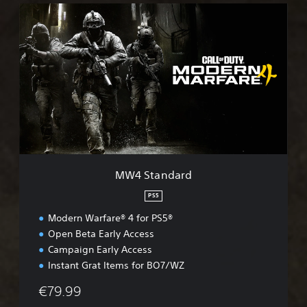
M
W
4
S
t
a
n
d
a
r
d
MW4 Standard
PS5
Modern Warfare® 4 for PS5®
Open Beta Early Access
Campaign Early Access
Instant Grat Items for BO7/WZ
€79.99