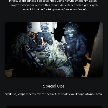
Infinity Ward prináša špičkovú hru s úplne novým ovládaním zbraní,
novým systémom Gunsmith a radom ďalších herných a grafických
inovácií, ktoré celú sériu posúvajú na novú úroveň.
Special Ops
Vyskúšaj vyspelý herný režim Special Ops s taktickou kooperatívnou hrou.