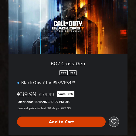
7
C
r
o
s
s
-
G
e
n
BO7 Cross-Gen
PS4
PS5
Black Ops 7 for PS5®/PS4™
€39.99
€79.99
Save 50%
Discounted from original price of €79.99
Offer ends 12/8/2026 10:59 PM UTC
Lowest price in last 30 days: €79.99
Add to Cart