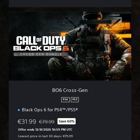
B
O
6
C
r
o
s
s
-
G
e
n
BO6 Cross-Gen
PS4
PS5
Black Ops 6 for PS4™/PS5®
€31.99
€79.99
Save 60%
Discounted from original price of €79.99
Offer ends 12/8/2026 10:59 PM UTC
Lowest price in last 30 days: €79.99