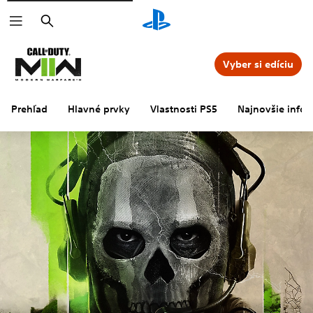
Vyhľadať
Vyber si edíciu
Prehľad
Hlavné prvky
Vlastnosti PS5
Najnovšie infor