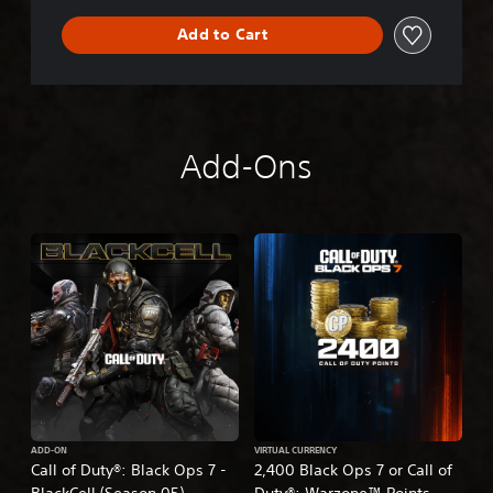
Add to Cart
Add-Ons
ADD-ON
VIRTUAL CURRENCY
Call of Duty®: Black Ops 7 -
2,400 Black Ops 7 or Call of
BlackCell (Season 05)
Duty®: Warzone™ Points