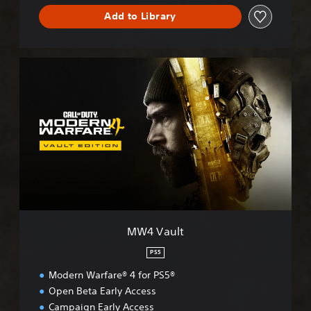
™
Add to Library
M
W
4
V
a
u
l
t
MW4 Vault
PS5
Modern Warfare® 4 for PS5®
Open Beta Early Access
Campaign Early Access