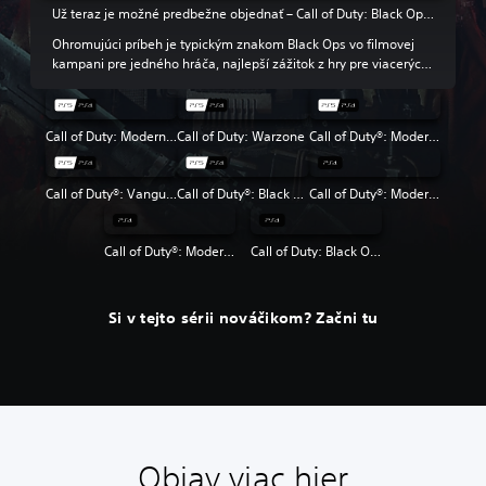
Už teraz je možné predbežne objednať – Call of Duty: Black Ops 6
Ohromujúci príbeh je typickým znakom Black Ops vo filmovej
kampani pre jedného hráča, najlepší zážitok z hry pre viacerých
hráčov vo svojej triede a k tomu návrat režimu na kolá v
Zombies.
Call of Duty: Modern Warfare III
Call of Duty: Warzone
Call of Duty®: Modern Warfare® II
Call of Duty®: Vanguard
Call of Duty®: Black Ops Cold War
Call of Duty®: Modern Warfare®
Call of Duty®: Modern Warfare® 2 Campaign Remastered
Call of Duty: Black Ops 4
Si v tejto sérii nováčikom? Začni tu
Objav viac hier