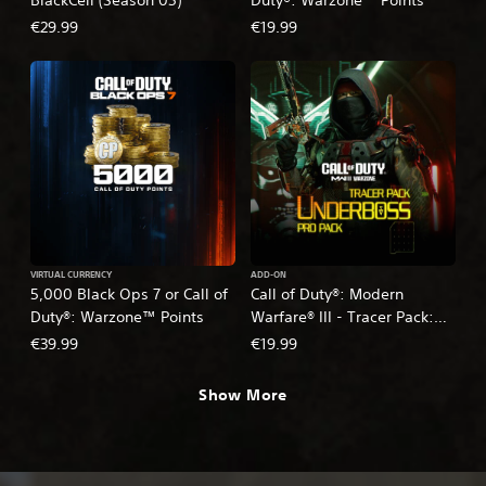
€29.99
€19.99
VIRTUAL CURRENCY
ADD-ON
5,000 Black Ops 7 or Call of
Call of Duty®: Modern
Duty®: Warzone™ Points
Warfare® III - Tracer Pack:
Underboss Pro Pack
€39.99
€19.99
Show More