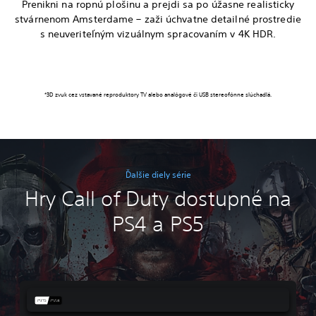
Prenikni na ropnú plošinu a prejdi sa po úžasne realisticky
stvárnenom Amsterdame – zaži úchvatne detailné prostredie
s neuveriteľným vizuálnym spracovaním v 4K HDR.
*3D zvuk cez vstavané reproduktory TV alebo analógové či USB stereofónne slúchadlá.
Ďalšie diely série
Hry Call of Duty dostupné na
PS4 a PS5