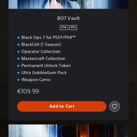
BO7 Vault
PS4
PS5
Black Ops 7 for PS5®/PS4™
BlackCell (1 Season)
Operator Collection
Mastercraft Collection
Permanent Unlock Token
Ultra GobbleGum Pack
Weapon Camo
€109.99
Add to Cart
B
O