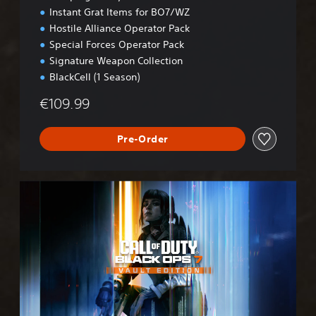
Instant Grat Items for BO7/WZ
Hostile Alliance Operator Pack
Special Forces Operator Pack
Signature Weapon Collection
BlackCell (1 Season)
€109.99
Pre-Order
B
O
7
V
a
u
l
t