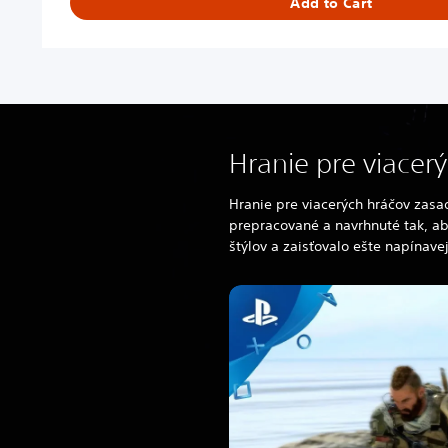
Add to Cart
i
t
a
l
D
e
l
Hranie pre viacer
u
x
e
Hranie pre viacerých hráčov zas
prepracované a navrhnuté tak, ab
štýlov a zaisťovalo ešte napínavej