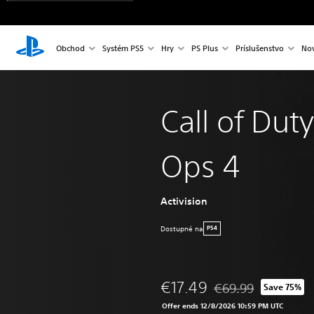
Obchod
Systém PS5
Hry
PS Plus
Príslušenstvo
Nov
Call of Duty
Ops 4
Activision
Dostupné na
PS4
€17.49
€69.99
Save 75%
Discounted from origi
Offer ends 12/8/2026 10:59 PM UTC