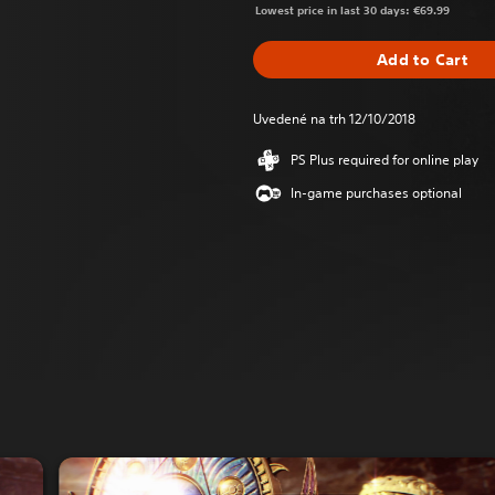
Lowest price in last 30 days: €69.99
Add to Cart
Uvedené na trh 12/10/2018
PS Plus required for online play
In-game purchases optional