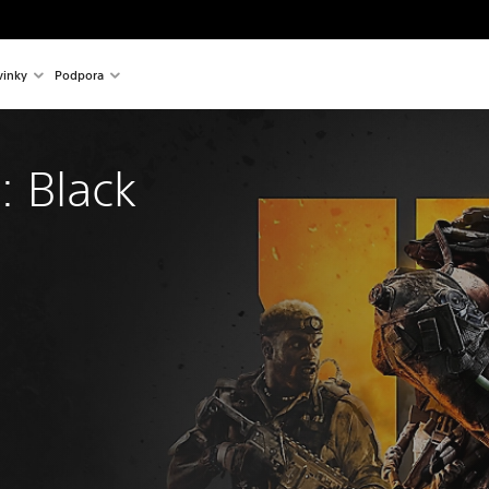
inky
Podpora
: Black
nal price of €69.99