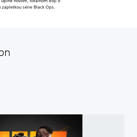
v úplne novom, totálnom boji o
u zápletkou série Black Ops.
ion