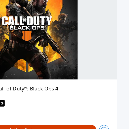
all of Duty®: Black Ops 4
5%
riginal price of €69.99