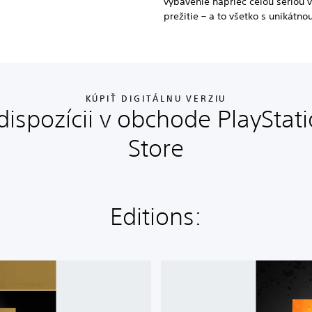
vybavenie naprieč celou sériou 
prežitie – a to všetko s unikátno
KÚPIŤ DIGITÁLNU VERZIU
dispozícii v obchode PlayStat
Store
Editions:
C
a
l
l