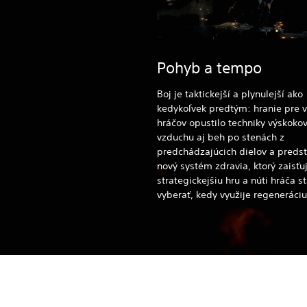
Pohyb a tempo
Boj je taktickejší a plynulejší ako
kedykoľvek predtým: hranie pre v
hráčov opustilo techniky výskoko
vzduchu aj beh po stenách z
predchádzajúcich dielov a preds
nový systém zdravia, ktorý zaisťu
strategickejšiu hru a núti hráča st
vyberať, kedy využije regeneráciu