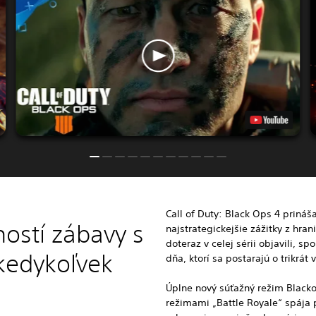
Call of Duty: Black Ops 4
prináš
ností zábavy s
najstrategickejšie zážitky z hran
doteraz v celej sérii objavili, 
 kedykoľvek
dňa, ktorí sa postarajú o trikrát
Úplne nový súťažný režim Black
režimami „Battle Royale“ spája 