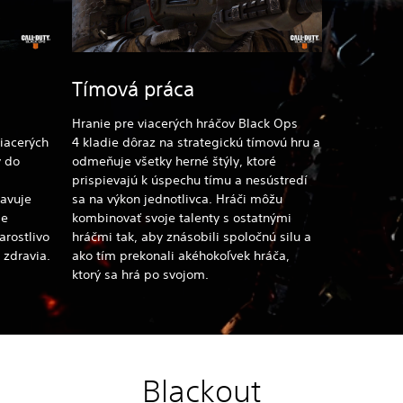
Tímová práca
Hranie pre viacerých hráčov Black Ops
iacerých
4
kladie dôraz na strategickú tímovú hru a
v do
odmeňuje všetky herné štýly, ktoré
prispievajú k úspechu tímu a nesústredí
tavuje
sa na výkon jednotlivca. Hráči môžu
je
kombinovať svoje talenty s ostatnými
arostlivo
hráčmi tak, aby znásobili spoločnú silu a
 zdravia.
ako tím prekonali akéhokoľvek hráča,
ktorý sa hrá po svojom.
Blackout