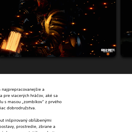
a najprepracovanejšie a
ia pre viacerých hráčov, aké sa
spolu s masou „zombíkov“ z prvého
 viac dobrodružstva.
out inšpirovaný obľúbenými
postavy, prostredie, zbrane a