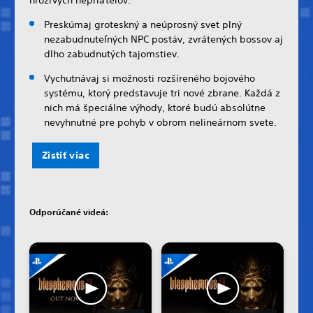
Preskúmaj groteskný a neúprosný svet plný
nezabudnuteľných NPC postáv, zvrátených bossov aj
dlho zabudnutých tajomstiev.
Vychutnávaj si možnosti rozšíreného bojového
systému, ktorý predstavuje tri nové zbrane. Každá z
nich má špeciálne výhody, ktoré budú absolútne
nevyhnutné pre pohyb v obrom nelineárnom svete.
Zistiť viac
Odporúčané videá: