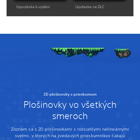
Upoutávka k vydání
Upútavka na DLC
2D plošinovky s prieskumom
Plošinovky vo všetkých
smeroch
Zoznám sa s 2D plošinovkami s rozsiahlymi nelineárnymi
svetmi, v ktorých na zvedavých prieskumníkov čakajú