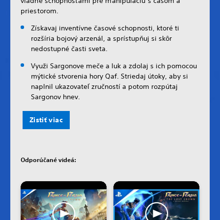
vládne schopnosťami pre manipuláciu s časom a
priestorom.
Získavaj inventívne časové schopnosti, ktoré ti
rozšíria bojový arzenál, a sprístupňuj si skôr
nedostupné časti sveta.
Využi Sargonove meče a luk a zdolaj s ich pomocou
mýtické stvorenia hory Qaf. Striedaj útoky, aby si
naplnil ukazovateľ zručností a potom rozpútaj
Sargonov hnev.
Zistiť viac
Odporúčané videá: