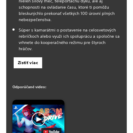
nielen silový meč, teleportačnú dýku, ale aj
schopnosti na ovládanie času, ktoré ti pomôžu
bleskurýchlo prekonať všetkých 100 úrovní plných
nebezpečenstva.
Súper s kamarátmi o postavenie na celosvetových
rebríčkoch alebo využi ich spoluprácu a spoločne sa
vrhnete do kooperačného režimu pre štyroch
hráčov.
Zistiť viac
Odporúčané video: