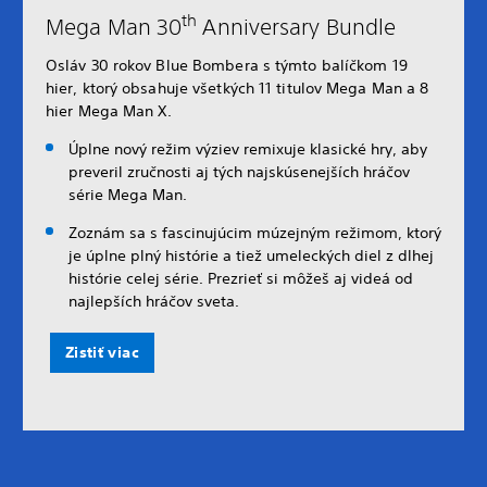
th
Mega Man 30
Anniversary Bundle
Osláv 30 rokov Blue Bombera s týmto balíčkom 19
hier, ktorý obsahuje všetkých 11 titulov Mega Man a 8
hier Mega Man X.
Úplne nový režim výziev remixuje klasické hry, aby
preveril zručnosti aj tých najskúsenejších hráčov
série Mega Man.
Zoznám sa s fascinujúcim múzejným režimom, ktorý
je úplne plný histórie a tiež umeleckých diel z dlhej
histórie celej série. Prezrieť si môžeš aj videá od
najlepších hráčov sveta.
Zistiť viac