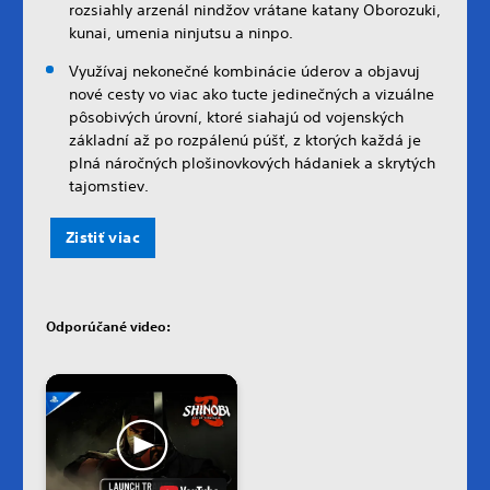
rozsiahly arzenál nindžov vrátane katany Oborozuki,
kunai, umenia ninjutsu a ninpo.
Využívaj nekonečné kombinácie úderov a objavuj
nové cesty vo viac ako tucte jedinečných a vizuálne
pôsobivých úrovní, ktoré siahajú od vojenských
základní až po rozpálenú púšť, z ktorých každá je
plná náročných plošinovkových hádaniek a skrytých
tajomstiev.
Zistiť viac
Odporúčané video: