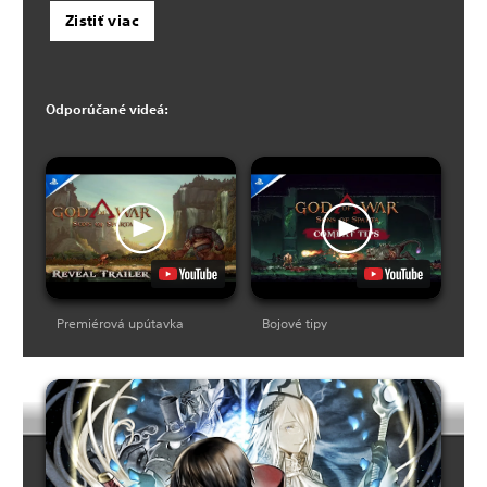
Zistiť viac
Odporúčané videá:
Premiérová upútavka
Bojové tipy