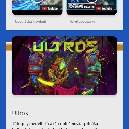
Upoutávka k vydání
Herní upoutávka
Ultros
Táto psychedelická akčná plošinovka prináša