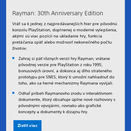
Rayman: 30th Anniversary Edition
Vráť sa k jednej z najpredávanejších hier pre pôvodnú
konzolu PlayStation, doplnenej o moderné vylepšenia,
akými sú viac pozícií na ukladanie hry, funkcia
pretáčania späť alebo možnosť nekonečného počtu
životov.
Zahraj si päť rôznych verzií hry Rayman, vrátane
pôvodnej verzie pre PlayStation z roku 1995,
bonusových úrovní, a dokonca aj dlho strateného
prototypu pre SNES, ktorý ti umožní nahliadnuť do
toho, ako sa herné mechanizmy Raymana vyvíjali.
Odhaľ príbeh Raymanovho zrodu v interaktívnom
dokumente, ktorý obsahuje úplne nové rozhovory s
pôvodnými vývojármi, rovnako ako grafické
koncepty a dokumenty k dizajnu hry.
Zistiť viac