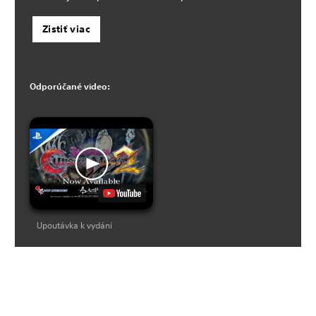
Zistiť viac
Odporúčané video:
Upoutávka k vydání