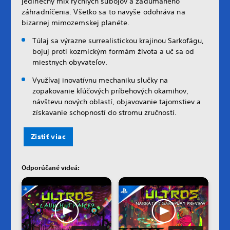
jedinečný mix rýchlych súbojov a zadumaného
záhradníčenia. Všetko sa to navyše odohráva na
bizarnej mimozemskej planéte.
Túlaj sa výrazne surrealistickou krajinou Sarkofágu,
bojuj proti kozmickým formám života a uč sa od
miestnych obyvateľov.
Využívaj inovatívnu mechaniku slučky na
zopakovanie kľúčových príbehových okamihov,
návštevu nových oblastí, objavovanie tajomstiev a
získavanie schopností do stromu zručností.
Zistiť viac
Odporúčané videá: