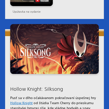
Upútavka na vydanie
Hollow Knight: Silksong
Pusť sa v dlho očakávanom pokračovaní úspešnej hry
Hollow Knight
od štúdia Team Cherry do prieskumu
starobylej hmyzej ríše, kde vládne hodváb a spev.