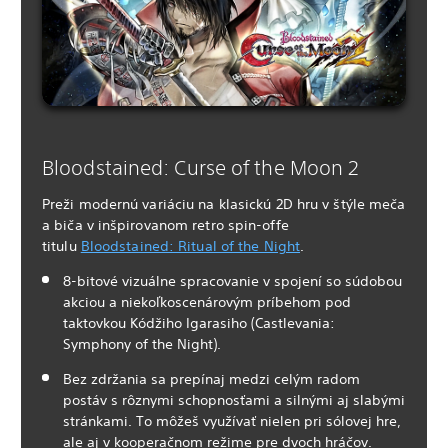
Bloodstained: Curse of the Moon 2
Preži modernú variáciu na klasickú 2D hru v štýle meča
a biča v inšpirovanom retro spin-offe
titulu
Bloodstained: Ritual of the Night
.
8-bitové vizuálne spracovanie v spojení so súdobou
akciou a niekoľkoscenárovým príbehom pod
taktovkou Kódžiho Igarasiho (Castlevania:
Symphony of the Night).
Bez zdržania sa prepínaj medzi celým radom
postáv s rôznymi schopnosťami a silnými aj slabými
stránkami. To môžeš využívať nielen pri sólovej hre,
ale aj v kooperačnom režime pre dvoch hráčov.