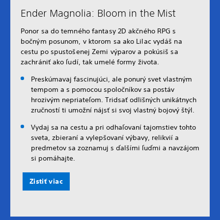
Ender Magnolia: Bloom in the Mist
Ponor sa do temného fantasy 2D akčného RPG s
bočným posunom, v ktorom sa ako Lilac vydáš na
cestu po spustošenej Zemi výparov a pokúsiš sa
zachrániť ako ľudí, tak umelé formy života.
Preskúmavaj fascinujúci, ale ponurý svet vlastným
tempom a s pomocou spoločníkov sa postáv
hrozivým nepriateľom. Tridsať odlišných unikátnych
zručností ti umožní nájsť si svoj vlastný bojový štýl.
Vydaj sa na cestu a pri odhaľovaní tajomstiev tohto
sveta, zbieraní a vylepšovaní výbavy, relikvií a
predmetov sa zoznamuj s ďalšími ľuďmi a navzájom
si pomáhajte.
Zistiť viac