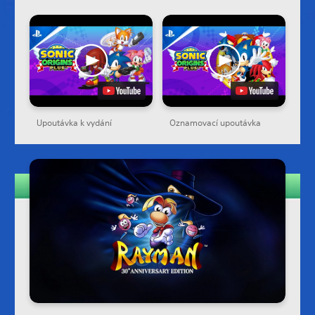
Upoutávka k vydání
Oznamovací upoutávka