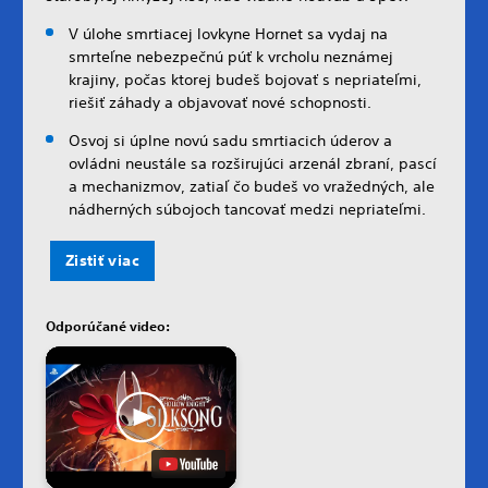
V úlohe smrtiacej lovkyne Hornet sa vydaj na
smrteľne nebezpečnú púť k vrcholu neznámej
krajiny, počas ktorej budeš bojovať s nepriateľmi,
riešiť záhady a objavovať nové schopnosti.
Osvoj si úplne novú sadu smrtiacich úderov a
ovládni neustále sa rozširujúci arzenál zbraní, pascí
a mechanizmov, zatiaľ čo budeš vo vražedných, ale
nádherných súbojoch tancovať medzi nepriateľmi.
Zistiť viac
Odporúčané video: