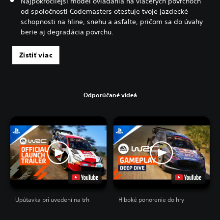
Najpokročilejší model ovládania na viacerých povrchoch
od spoločnosti Codemasters otestuje tvoje jazdecké
schopnosti na hline, snehu a asfalte, pričom sa do úvahy
berie aj degradácia povrchu.
Zistiť viac
Odporúčané videá
Upútavka pri uvedení na trh
Hlboké ponorenie do hry