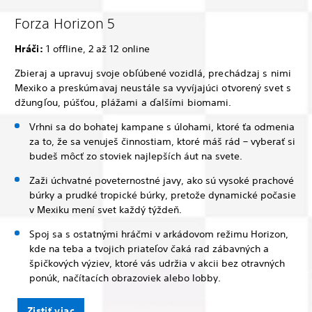
Forza Horizon 5
Hráči:
1 offline, 2 až 12 online
Zbieraj a upravuj svoje obľúbené vozidlá, prechádzaj s nimi
Mexiko a preskúmavaj neustále sa vyvíjajúci otvorený svet s
džungľou, púšťou, plážami a ďalšími biomami.
Vrhni sa do bohatej kampane s úlohami, ktoré ťa odmenia
za to, že sa venuješ činnostiam, ktoré máš rád – vyberať si
budeš môcť zo stoviek najlepších áut na svete.
Zaži úchvatné poveternostné javy, ako sú vysoké prachové
búrky a prudké tropické búrky, pretože dynamické počasie
v Mexiku mení svet každý týždeň.
Spoj sa s ostatnými hráčmi v arkádovom režimu Horizon,
kde na teba a tvojich priateľov čaká rad zábavných a
špičkových výziev, ktoré vás udržia v akcii bez otravných
ponúk, načítacích obrazoviek alebo lobby.
Zistiť viac