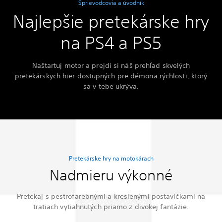
Sprievodcovia a úvodník
Najlepšie pretekárske hry
na PS4 a PS5
Naštartuj motor a prejdi si náš prehľad skvelých
pretekárskych hier dostupných pre démona rýchlosti, ktorý
sa v tebe ukrýva.
Pretekárske hry na motokárach
Nadmieru výkonné
Pretekaj s pestrofarebnými a kreslenými postavičkami na
tratiach vytiahnutých priamo z divokej fantázie.