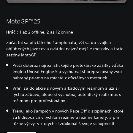
MotoGP™25
Hráči:
1 až 2 offline, 2 až 12 online
Zúčastni sa oficiálneho šampionátu, vži sa do svojich
obľúbených jazdcov a ovládni najznámejšie motorky a trate
sezóny MotoGP.
Preži doteraz najrealistickejšie pretekárske zážitky vďaka
enginu Unreal Engine 5 a vychutnaj si prepracovaný zvuk
nahraný priamo na mieste z oficiálnych motoriek.
Vrhni sa do akcie s novým arkádovým režimom a uži si
rýchlu zábavu, alebo si vychutnaj autentický realizmus s
režimom pre profesionálov.
Trénuj ako šampión v nových Race Off disciplínach, ktoré
sú k dispozícii v rýchlom režime a režime kariéry, a plň
rôzne výzvy, v ktorých si zdokonalíš svoje schopnosti.