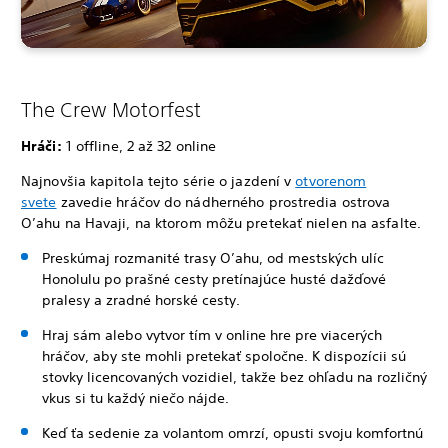
The Crew Motorfest
Hráči:
1 offline, 2 až 32 online
Najnovšia kapitola tejto série o jazdení v
otvorenom
svete
zavedie hráčov do nádherného prostredia ostrova
O’ahu na Havaji, na ktorom môžu pretekať nielen na asfalte.
Preskúmaj rozmanité trasy O’ahu, od mestských ulíc
Honolulu po prašné cesty pretínajúce husté dažďové
pralesy a zradné horské cesty.
Hraj sám alebo vytvor tím v online hre pre viacerých
hráčov, aby ste mohli pretekať spoločne. K dispozícii sú
stovky licencovaných vozidiel, takže bez ohľadu na rozličný
vkus si tu každý niečo nájde.
Keď ťa sedenie za volantom omrzí, opusti svoju komfortnú