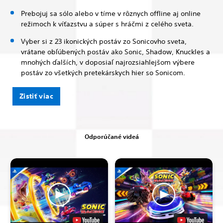
Prebojuj sa sólo alebo v tíme v rôznych offline aj online
režimoch k víťazstvu a súper s hráčmi z celého sveta.
Vyber si z 23 ikonických postáv zo Sonicovho sveta,
vrátane obľúbených postáv ako Sonic, Shadow, Knuckles a
mnohých ďalších, v doposiaľ najrozsiahlejšom výbere
postáv zo všetkých pretekárskych hier so Sonicom.
Zistiť viac
Odporúčané videá