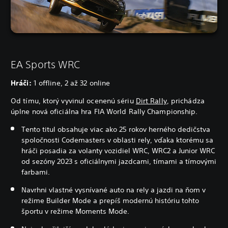
EA Sports WRC
Hráči:
1 offline, 2 až 32 online
Od tímu, ktorý vyvinul ocenenú sériu
Dirt Rally
, prichádza
úplne nová oficiálna hra FIA World Rally Championship.
Tento titul obsahuje viac ako 25 rokov herného dedičstva
spoločnosti Codemasters v oblasti rely, vďaka ktorému sa
hráči posadia za volanty vozidiel WRC, WRC2 a Junior WRC
od sezóny 2023 s oficiálnymi jazdcami, tímami a tímovými
farbami.
Navrhni vlastné vysnívané auto na rely a jazdi na ňom v
režime Builder Mode a prepíš modernú históriu tohto
športu v režime Moments Mode.