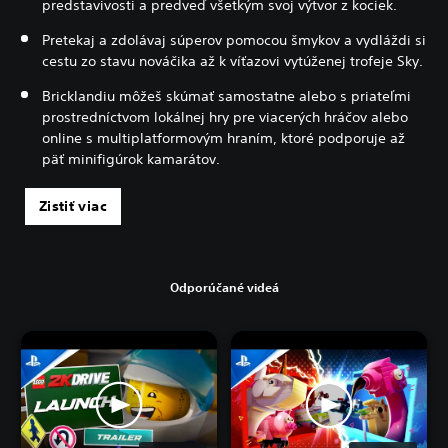
predstavivosti a predveď všetkým svoj výtvor z kociek.
Pretekaj a zdolávaj súperov pomocou šmykov a vydláždi si
cestu zo stavu nováčika až k víťazovi vytúženej trofeje Sky.
Bricklandiu môžeš skúmať samostatne alebo s priateľmi
prostredníctvom lokálnej hry pre viacerých hráčov alebo
online s multiplatformovým hraním, ktoré podporuje až
päť minifigúrok kamarátov.
Zistiť viac
Odporúčané videá