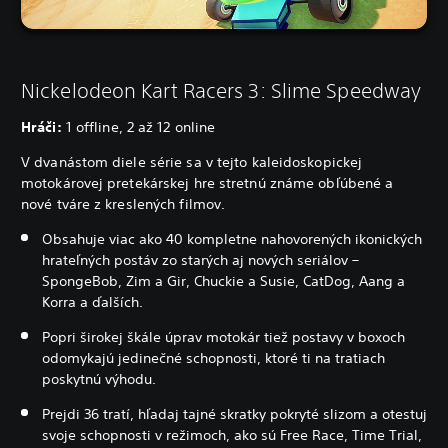
Nickelodeon Kart Racers 3: Slime Speedway
Hráči:
1 offline, 2 až 12 online
V dvanástom diele série sa v tejto kaleidoskopickej
motokárovej pretekárskej hre stretnú známe obľúbené a
nové tváre z kreslených filmov.
Obsahuje viac ako 40 kompletne nahovorených ikonických
hrateľných postáv zo starých aj nových seriálov –
SpongeBob, Zim a Gir, Chuckie a Susie, CatDog, Aang a
Korra a ďalších.
Popri širokej škále úprav motokár tiež postavy v boxoch
odomykajú jedinečné schopnosti, ktoré ti na tratiach
poskytnú výhodu.
Prejdi 36 tratí, hľadaj tajné skratky pokryté slizom a otestuj
svoje schopnosti v režimoch, ako sú Free Race, Time Trial,