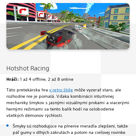
Hotshot Racing
Hráči:
1 až 4 offline, 2 až 8 online
Táto pretekárska hra
v retro štýle
môže vyzerať staro, ale
rozhodne nie je pomalá. Vďaka kombinácii intuitívnej
mechaniky šmykov s jasnými vizuálnymi prvkami a viacerými
hernými režimami sa tento balík hodí na oslobodenie
všetkých démonov rýchlosti.
Šmyky sú rozhodujúce na plnenie meradla zlepšení, takže
páľ gumy v dlhých zákrutách a potom na cieľovej rovinke