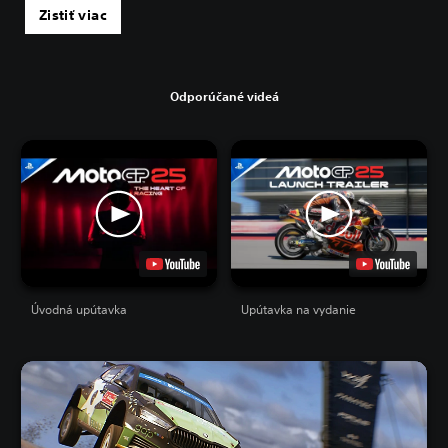
Zistiť viac
Odporúčané videá
Úvodná upútavka
Upútavka na vydanie