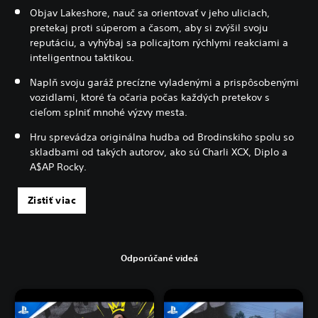
Objav Lakeshore, nauč sa orientovať v jeho uliciach,
pretekaj proti súperom a časom, aby si zvýšil svoju
reputáciu, a vyhýbaj sa policajtom rýchlymi reakciami a
inteligentnou taktikou.
Naplň svoju garáž precízne vyladenými a prispôsobenými
vozidlami, ktoré ťa očaria počas každých pretekov s
cieľom splniť mnohé výzvy mesta.
Hru sprevádza originálna hudba od Brodinskiho spolu so
skladbami od takých autorov, ako sú Charli XCX, Diplo a
A$AP Rocky.
Zistiť viac
Odporúčané videá