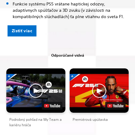
Funkcie systému PS5 vrátane haptickej odozvy,
adaptívnych spúšťačov a 3D zvuku (v závislosti na
kompatibilných slúchadlách) ťa plne vtiahnu do sveta F1.
Zistiť viac
Odporúčané videá
Podrobný pohľad na My Team a
Premiérová upútavka
kariéru hráča