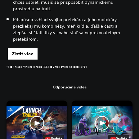
chceš uspieť, musíš sa prispôsobiť dynamickému
prostrediu na trati.
Prispôsob vzhľad svojho pretekára a jeho motokáry,
prezliekaj mu kombinézy, meň krídla, ďalšie časti a
zlepšuj si štatistiky v snahe stať sa neprekonateľným
pretekárom.
Zistiť viac
* 1 až 4 hráči offline na konzole PS5, 1 až 2 hráči offline na konzole PS4
Odporúčané videá