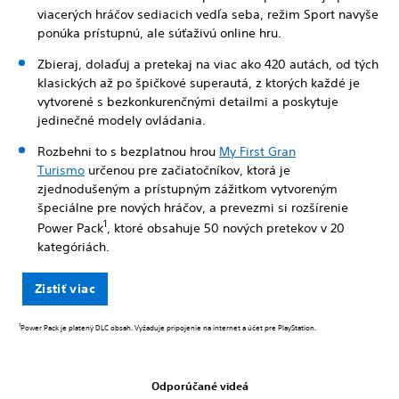
viacerých hráčov sediacich vedľa seba, režim Sport navyše
ponúka prístupnú, ale súťaživú online hru.
Zbieraj, dolaďuj a pretekaj na viac ako 420 autách, od tých
klasických až po špičkové superautá, z ktorých každé je
vytvorené s bezkonkurenčnými detailmi a poskytuje
jedinečné modely ovládania.
Rozbehni to s bezplatnou hrou
My First Gran
Turismo
určenou pre začiatočníkov, ktorá je
zjednodušeným a prístupným zážitkom vytvoreným
špeciálne pre nových hráčov, a prevezmi si rozšírenie
1
Power Pack
, ktoré obsahuje 50 nových pretekov v 20
kategóriách.
Zistiť viac
1
Power Pack je platený DLC obsah. Vyžaduje pripojenie na internet a účet pre PlayStation.
Odporúčané videá