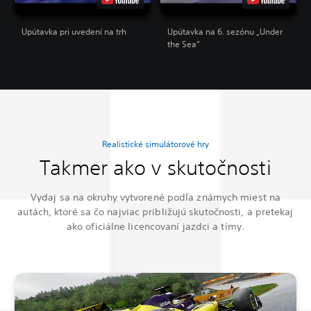
Upútavka pri uvedení na trh
Upútavka na 6. sezónu „Under
the Sea“
Realistické simulátorové hry
Takmer ako v skutočnosti
Vydaj sa na okruhy vytvorené podľa známych miest na
autách, ktoré sa čo najviac približujú skutočnosti, a pretekaj
ako oficiálne licencovaní jazdci a tímy.