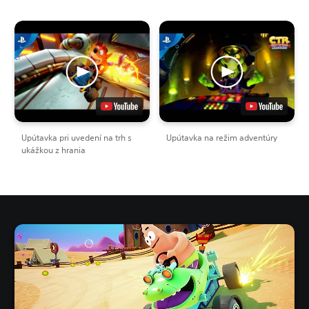
Upútavka pri uvedení na trh s
Upútavka na režim adventúry
ukážkou z hrania