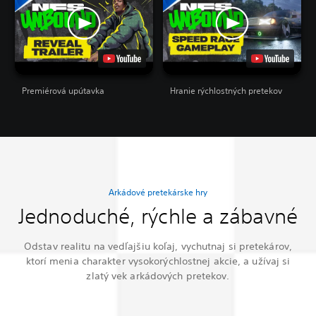
Premiérová upútavka
Hranie rýchlostných pretekov
Arkádové pretekárske hry
Jednoduché, rýchle a zábavné
Odstav realitu na vedľajšiu koľaj, vychutnaj si pretekárov,
ktorí menia charakter vysokorýchlostnej akcie, a užívaj si
zlatý vek arkádových pretekov.