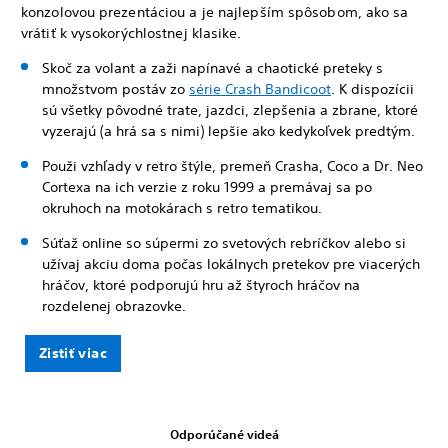
konzolovou prezentáciou a je najlepším spôsobom, ako sa
vrátiť k vysokorýchlostnej klasike.
Skoč za volant a zaži napínavé a chaotické preteky s
množstvom postáv zo
série Crash Bandicoot
. K dispozícii
sú všetky pôvodné trate, jazdci, zlepšenia a zbrane, ktoré
vyzerajú (a hrá sa s nimi) lepšie ako kedykoľvek predtým.
Použi vzhľady v retro štýle, premeň Crasha, Coco a Dr. Neo
Cortexa na ich verzie z roku 1999 a premávaj sa po
okruhoch na motokárach s retro tematikou.
Súťaž online so súpermi zo svetových rebríčkov alebo si
užívaj akciu doma počas lokálnych pretekov pre viacerých
hráčov, ktoré podporujú hru až štyroch hráčov na
rozdelenej obrazovke.
Zistiť viac
Odporúčané videá