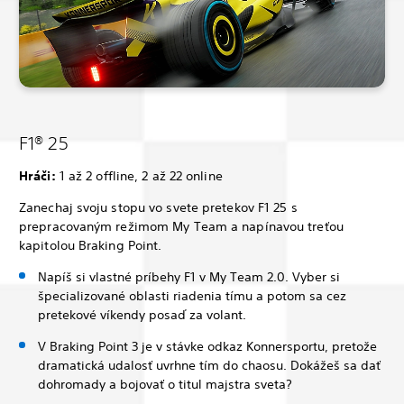
F1® 25
Hráči:
1 až 2 offline, 2 až 22 online
Zanechaj svoju stopu vo svete pretekov F1 25 s
prepracovaným režimom My Team a napínavou treťou
kapitolou Braking Point.
Napíš si vlastné príbehy F1 v My Team 2.0. Vyber si
špecializované oblasti riadenia tímu a potom sa cez
pretekové víkendy posaď za volant.
V Braking Point 3 je v stávke odkaz Konnersportu, pretože
dramatická udalosť uvrhne tím do chaosu. Dokážeš sa dať
dohromady a bojovať o titul majstra sveta?