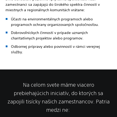
zamestnanci sa zapájajú do širokého spektra činností v
miestnych a regionálnych komunitách vrátane:
Účasti na environmentálnych programoch alebo
programoch ochrany organizovaných spoločnosťou.
Dobrovoľníckych činností v prípade uznaných
charitatívnych projektov alebo programov.
Odbornej prípravy alebo povinností v rámci verejnej
služby.
Na celom svete máme viacero
prebiehajúcich iniciatív, do ktorých sa
zapojili tisícky našich zamestnancov. Patria
medzi ne: