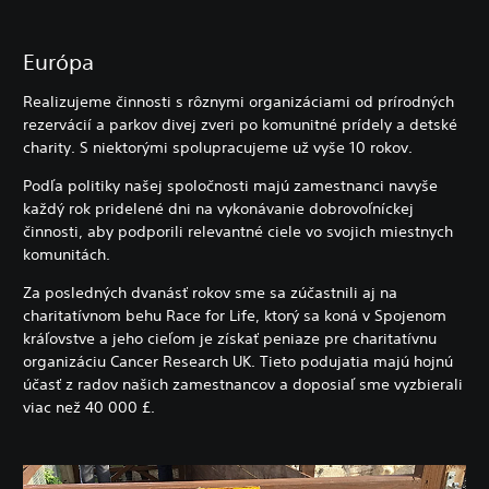
Európa
Realizujeme činnosti s rôznymi organizáciami od prírodných
rezervácií a parkov divej zveri po komunitné prídely a detské
charity. S niektorými spolupracujeme už vyše 10 rokov.
Podľa politiky našej spoločnosti majú zamestnanci navyše
každý rok pridelené dni na vykonávanie dobrovoľníckej
činnosti, aby podporili relevantné ciele vo svojich miestnych
komunitách.
Za posledných dvanásť rokov sme sa zúčastnili aj na
charitatívnom behu Race for Life, ktorý sa koná v Spojenom
kráľovstve a jeho cieľom je získať peniaze pre charitatívnu
organizáciu Cancer Research UK. Tieto podujatia majú hojnú
účasť z radov našich zamestnancov a doposiaľ sme vyzbierali
viac než 40 000 £.