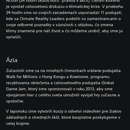
Action (24 hodín skutočnosti: pravda v akcii), cieľom ktorého
je vyvolať celosvetovú diskusiu o klimatickej kríze. V priebehu
24 hodín sme vo svojich zariadeniach usporiadali 11 podujatí,
kde sa Climate Reality Leaders podelili so zamestnancami o
svoje odborné poznatky v súvislosti s otázkou, čo zmena
klímy znamená pre náš život a čo môžeme urobiť, aby sme ju
vyriešili.
Ázia
Zúčastnili sme sa na mnohých činnostiach vrátane podujatia
Walk for Millions v Hong Kongu a Kowloone, programu
recyklovania oblečenia a celosvetového podujatia Global
Game Jam, ktorý sme sponzorovali v roku 2013, aby sme
vývojárom hier z celého sveta umožnili vyvíjať hry súčasne a
spoločne.
V Japonsku sme vytvorili kurzy o odvetví videohier pre žiakov
základných a stredných škôl, ktoré bezplatne poskytujeme v
celej krajine.