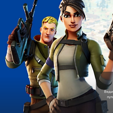
Веди
пут