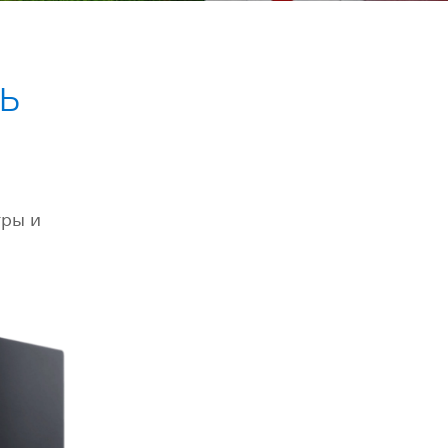
ь
гры и