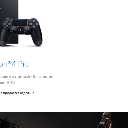
ion®4 Pro
 яркими цветами благодаря
жке HDR
1
ка продается отдельно