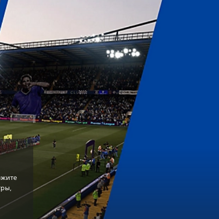
ожите
гры,