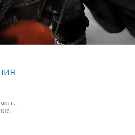
ния
 мощь,
HDR
.
1