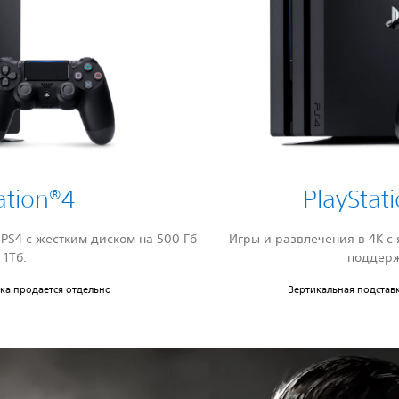
ation®4
PlayStat
PS4 с жестким диском на 500 Гб
Игры и развлечения в 4К с
 1Тб.
поддер
ка продается отдельно
Вертикальная подстав