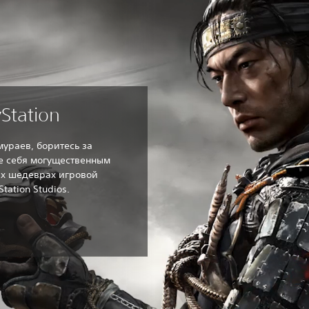
Station
мураев, боритесь за
е себя могущественным
ых шедеврах игровой
tation Studios.