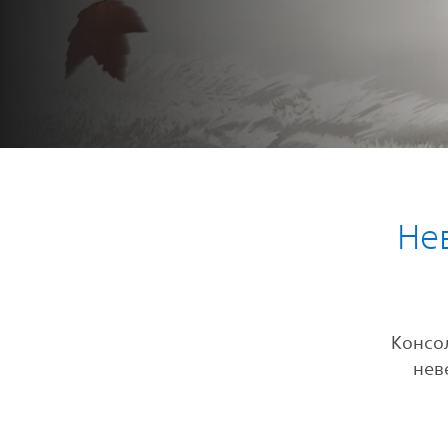
Не
Консо
нев