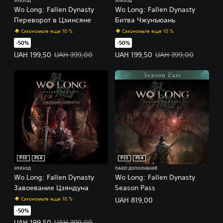
ЭПИЗОД
ЭПИЗОД
Wo Long: Fallen Dynasty
Wo Long: Fallen Dynasty
Переворот в Цзинсяне
Битва Чжунъюань
Сэкономьте еще 10 %
Сэкономьте еще 10 %
-50%
-50%
Цена предложения: UAH 199,50. Исходная цена: UAH 399,00.
Цена предложения: UAH 199,50.
UAH 199,50
UAH 399,00
UAH 199,50
UAH 399,00
PS5
PS4
PS5
PS4
ЭПИЗОД
ПАКЕТ ДОПОЛНЕНИЙ
Wo Long: Fallen Dynasty
Wo Long: Fallen Dynasty
Завоевание Цзяндуна
Season Pass
Сэкономьте еще 10 %
UAH 819,00
-50%
Цена предложения: UAH 199,50. Исходная цена: UAH 399,00.
UAH 199,50
UAH 399,00