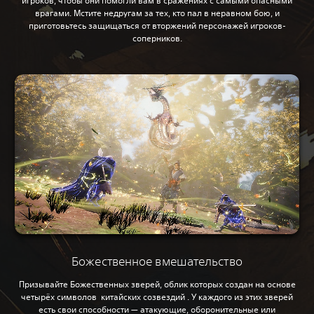
игроков, чтобы они помогли вам в сражениях с самыми опасными
врагами. Мстите недругам за тех, кто пал в неравном бою, и
приготовьтесь защищаться от вторжений персонажей игроков-
соперников.
Божественное вмешательство
Призывайте Божественных зверей, облик которых создан на основе
четырёх символов китайских созвездий . У каждого из этих зверей
есть свои способности — атакующие, оборонительные или