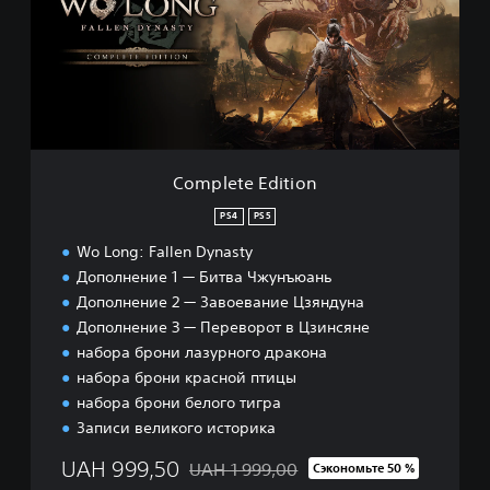
l
e
t
e
E
d
i
t
i
Complete Edition
o
n
PS4
PS5
Wo Long: Fallen Dynasty
Дополнение 1 — Битва Чжунъюань
Дополнение 2 — Завоевание Цзяндуна
Дополнение 3 — Переворот в Цзинсяне
набора брони лазурного дракона
набора брони красной птицы
набора брони белого тигра
Записи великого историка
UAH 999,50
UAH 1 999,00
Сэкономьте 50 %
Скидка с исходной цены UAH 1 999,00