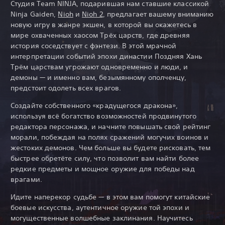
Студия Team NINJA, подарившая нам ставшие классикой
Ninja Gaiden,
Nioh
и
Nioh 2
, предлагает вашему вниманию
новую игру в жанре экшен, в которой вы окажетесь в
мире охваченных хаосом Трёх царств, где древняя
история соседствует с фэнтези. В этой мрачной
интерпретации событий эпохи династии Поздняя Хань
Трём царствам угрожают одновременно и люди, и
демоны — и именно вам, безымянному ополченцу,
предстоит одолеть всех врагов.
Создайте собственного «крадущегося дракона»,
используя всё богатство возможностей продвинутого
редактора персонажа, и начните повышать свой рейтинг
морали, побеждая на полях сражений могучих воинов и
жестоких демонов. Чем больше вы будете рисковать, тем
быстрее обретёте силу, что позволит вам найти более
редкие предметы и мощное оружие для победы над
врагами.
Идите наперекор судьбе — в этом вам помогут китайские
боевые искусства, аутентичное оружие той эпохи и
могущественные волшебные заклинания. Научитесь