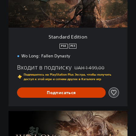
d
E
d
i
t
i
Standard Edition
o
n
PS4
PS5
Wo Long: Fallen Dynasty
Входит в подписку
UAH 1 499,00
Скидка с исходной цены UAH 
Подпишитесь на PlayStation Plus Экстра, чтобы получить
доступ к этой игре и сотням других в Каталоге игр
Подписаться
C
o
m
p