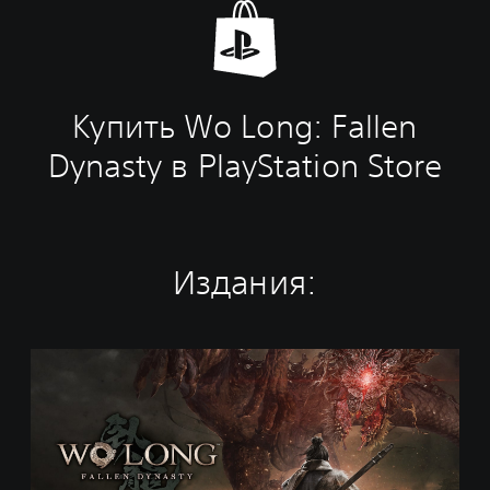
Купить Wo Long: Fallen
Dynasty в PlayStation Store
Издания:
S
t
a
n
d
a
r