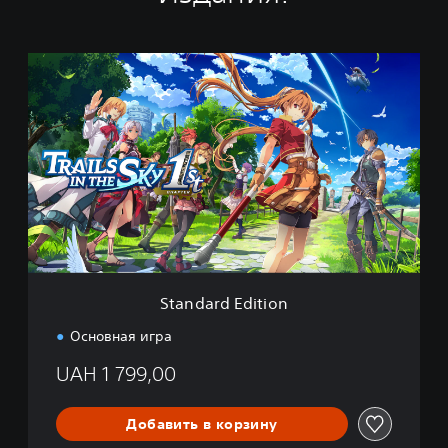
S
t
a
n
d
a
r
d
E
d
i
t
i
Standard Edition
o
n
Основная игра
UAH 1 799,00
Добавить в корзину