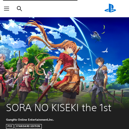
Поиск
SORA NO KISEKI the 1st
GungHo Online Entertainment,Inc.
PS5
STANDARD EDITION