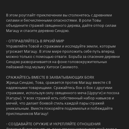
В этом роуглайт-приключении вы столкнетесь с древними
силами и бесчисленными опасностями. В роли Товы
объедините стражей священного дерева, дайте отпор силам
Магацу и спасите деревню Синдзю.
- ОТПРАВЛЯЙТЕСЬ В ЯРКИЙ МИР
Управляйте Товой и стражами и исследуйте земли, которым
угрожает Магацу. В этом мире проложить себе путь вперед
можно только с помощью отваги. Борьба за спасение деревни
Синдзю разворачивается на фоне головокружительных
пейзажей под музыку Хитоси Сакимото.
СРАЖАЙТЕСЬ ВМЕСТЕ В ЗАХВАТЫВАЮЩИХ БОЯХ
Жрица Синдзю, Това, сражается против Магацу вместе с 8
надежными товарищами. Сражайтесь бок о бок с другими
стражами, используя силу священного меча (Цуруги) и посоха
(Кагуры). У всех стражей есть собственный набор навыков и
мечей, что делает боевой стиль каждой пары стражей
уникальным. Вместе покоряйте подземелья и побеждайте
приспешников Магацу!
- СОЗДАВАЙТЕ ОРУЖИЕ И УКРЕПЛЯЙТЕ ОТНОШЕНИЯ