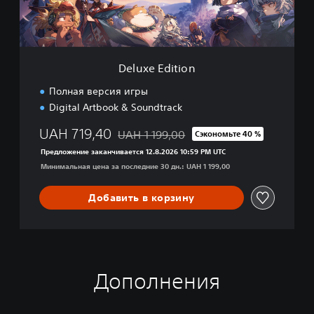
i
e
t
e
i
D
o
e
n
m
Deluxe Edition
o
Полная версия игры
Digital Artbook & Soundtrack
UAH 719,40
UAH 1 199,00
Сэкономьте 40 %
Скидка с исходной цены UAH 1 199,00
Предложение заканчивается 12.8.2026 10:59 PM UTC
Минимальная цена за последние 30 дн.: UAH 1 199,00
Добавить в корзину
Дополнения