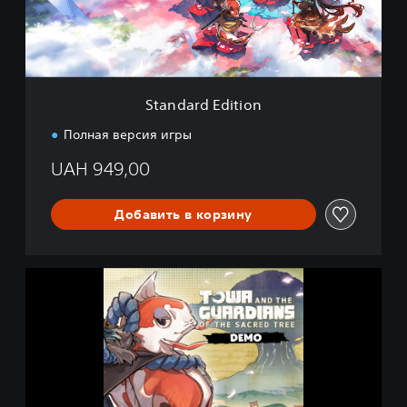
d
E
d
i
t
i
Standard Edition
o
n
Полная версия игры
UAH 949,00
Добавить в корзину
T
o
w
a
a
n
d
t