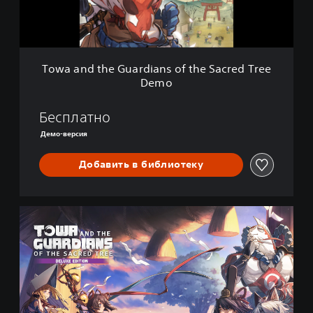
h
e
G
u
a
Towa and the Guardians of the Sacred Tree
r
Demo
d
i
a
Бесплатно
n
Демо-версия
s
o
Добавить в библиотеку
f
t
h
e
D
S
e
a
l
c
u
r
x
e
e
d
E
T
d
r