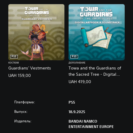
PS5
PS5
КОСТЮМ
ДОПОЛНЕНИЕ
Guardians' Vestments
Towa and the Guardians of
the Sacred Tree - Digital
UAH 159,00
Artbook & Soundtrack
UAH 419,00
Платформа:
PS5
Выпуск:
18.9.2025
Издатель:
BANDAI NAMCO
ENTERTAINMENT EUROPE