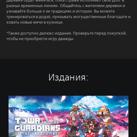
Деревня будет меняться, пока стражи исполняют свой долг в
разных временных линиях. Общайтесь с жителями деревни и
узнавайте больше о ее традициях и истории. Вы можете
тренироваться в додзё, призывать могущественные благодати и
ковать новые мечи в кузнице.
*Также доступно делюкс-издание. Проверьте перед покупкой,
чтобы не приобрести игру дважды.
Издания:
S
t
a
n
d
a
r