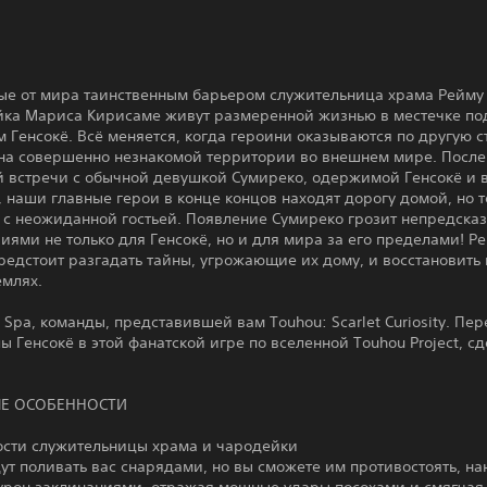
ые от мира таинственным барьером служительница храма Рейму
йка Мариса Кирисаме живут размеренной жизнью в местечке по
 Генсокё. Всё меняется, когда героини оказываются по другую с
 на совершенно незнакомой территории во внешнем мире. После
й встречи с обычной девушкой Сумиреко, одержимой Генсокё и 
 наши главные герои в конце концов находят дорогу домой, но т
 с неожиданной гостьей. Появление Сумиреко грозит непредск
иями не только для Генсокё, но и для мира за его пределами! Р
едстоит разгадать тайны, угрожающие их дому, и восстановить
емлях.
 Spa, команды, представившей вам Touhou: Scarlet Curiosity. Пе
ы Генсокё в этой фанатской игре по вселенной Touhou Project, с
Е ОСОБЕННОСТИ
ости служительницы храма и чародейки
ут поливать вас снарядами, но вы сможете им противостоять, на