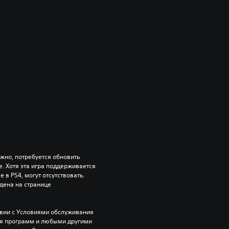
ожно, потребуется обновить 
 Хотя эта игра поддерживается 
 в PS4, могут отсутствовать. 
ена на странице 
твии с Условиями обслуживания 
ия программ и любыми другими 