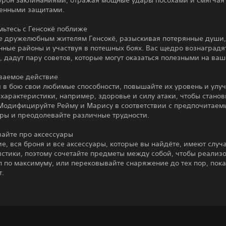
урон заклинаниями, отражая мощные удары посохами и смягчая
енными защитами.
ьтесь с Генсокё поближе
е дружелюбным жителям Генсокё, разыскивая потерянные души,
ные районы и участвуя в потешных боях. Вас щедро вознаградят
 дадут пару советов, которые могут оказаться полезными на ваш
ваемое действие
я в бою свои любимые способности, повышайте их уровень и улу
характеристики, например, здоровье и силу атаки, чтобы станов
 Модифицируйте Рейму и Марису в соответствии с предпочитае
гры и преодолевайте различные трудности.
вайте про аксессуары
е, вся броня и все аксессуары, которые вы найдёте, имеют слу
стики, поэтому сочетайте предметы между собой, чтобы реализо
 по максимуму, или перековывайте снаряжение до тех пор, пока
т.