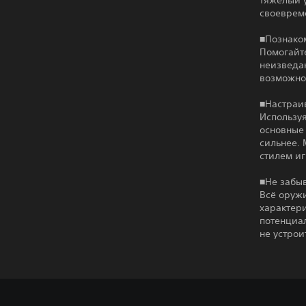
тяжелый 
своеврем
■Познаком
Помогайт
неизведан
возможно,
■Настраи
Использу
основные 
сильнее.
стилем и
■Не забы
Всё оружи
характери
потенциал
не устрои