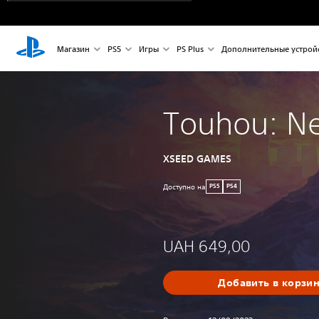
Магазин
PS5
Игры
PS Plus
Дополнительные устрой
Touhou: N
XSEED GAMES
Доступно на
PS5
PS4
UAH 649,00
Добавить в корзи