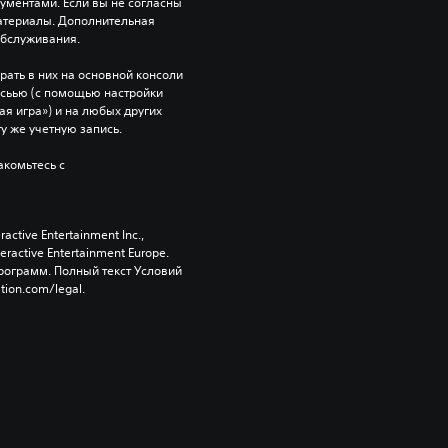
ентами. Если вы не согласны 
атериалы. Дополнительная 
обслуживания.
рать в них на основной консоли 
исьью (с помощью настройки 
я игра») и на любых других 
ту же учетную запись.
комьтесь с 
tive Entertainment Inc., 
active Entertainment Europe. 
ограмм. Полный текст Условий 
tion.com/legal.