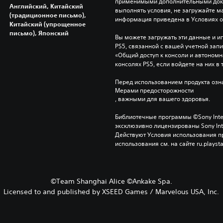
применимыми дополнительными докум
Английский, Китайский
выполнять условия, не загружайте м
(традиционное письмо),
информация приведена в Условиях 
Китайский (упрощенное
письмо), Японский
Вы можете загружать эти данные и иг
PS5, связанной с вашей учетной зап
«Общий доступ к консоли и автономна
консолях PS5, если войдете на них в 
Перед использованием продукта озна
Мерами предосторожности
, важными для вашего здоровья.
Библиотечные программы ©Sony Interac
эксклюзивно лицензированы Sony Inter
Действуют Условия использования пр
использования см. на сайте ru.playsta
©Team Shanghai Alice ©Ankake Spa.
Licensed to and published by XSEED Games / Marvelous USA, Inc.