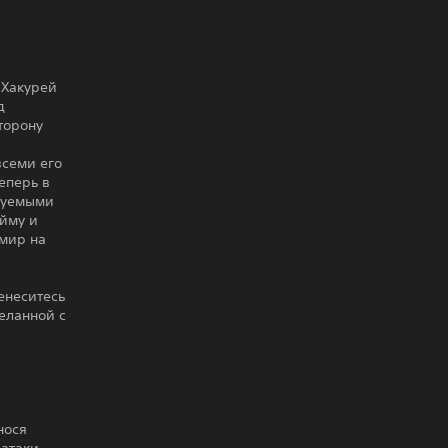
 Хакурей
д
торону
всеми его
еперь в
азуемыми
ейму и
 мир на
ренеситесь
деланной с
нося