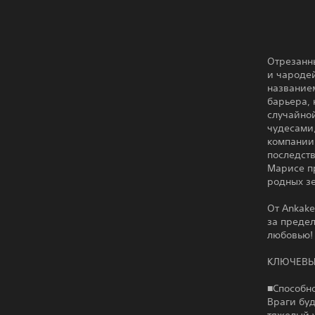
Отрезанн
и чароде
названием
барьера,
случайно
чудесами,
компании
последств
Марисе пр
родных з
От Ankake
за предел
любовью!
КЛЮЧЕВЫ
■Способн
Враги буд