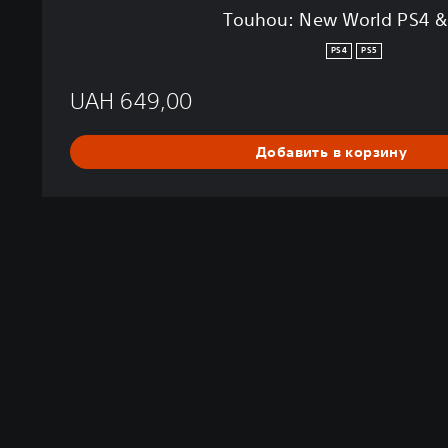
4
Touhou: New World PS4 &
&
P
PS4
PS5
S
5
UAH 649,00
Добавить в корзину