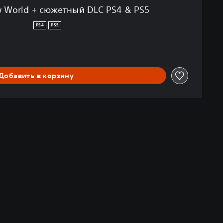
 World + сюжетный DLC PS4 & PS5
PS4
PS5
Добавить в корзину