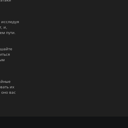
 атаки
 исследуя
, и,
ем пути.
чшайте
иться
мым
чайные
вать их
 оно вас