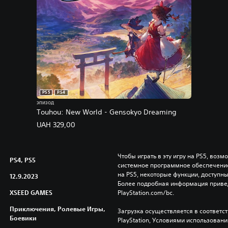
PS5
PS4
ЭПИЗОД
Touhou: New World - Gensokyo Dreaming
UAH 329,00
Чтобы играть в эту игру на PS5, возм
PS4, PS5
системное программное обеспечение.
на PS5, некоторые функции, доступные
12.9.2023
Более подробная информация привед
XSEED GAMES
PlayStation.com/bc.
Приключения, Ролевые Игры,
Загрузка осуществляется в соответс
Боевики
PlayStation, Условиями использован