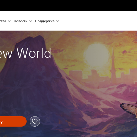
ства
Новости
Поддержка
ew World
ну