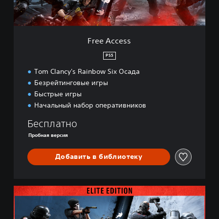
s
Free Access
PS5
Tom Clancy's Rainbow Six Осада
Безрейтинговые игры
Быстрые игры
Начальный набор оперативников
Бесплатно
Пробная версия
Добавить в библиотеку
E
l
i
t