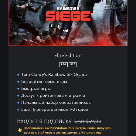
e
E
d
i
t
i
o
n
Elite Edition
PS4
PS5
Tom Clancy's Rainbow Six Осада
Безрейтинговые игры
Быстрые игры
Доступ к рейтинговым играм и
Начальный набор оперативников
Еще 16 оперативников 1-2 годов
Входит в подписку
UAH 569,00
Скидка с исходной цены UAH
Подпишитесь на PlayStation Plus Экстра, чтобы получить
доступ к этой игре и сотням других в Каталоге игр