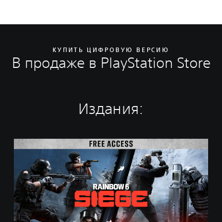
КУПИТЬ ЦИФРОВУЮ ВЕРСИЮ
В продаже в PlayStation Store
Издания:
F
r
e
e
A
c
c
e
s