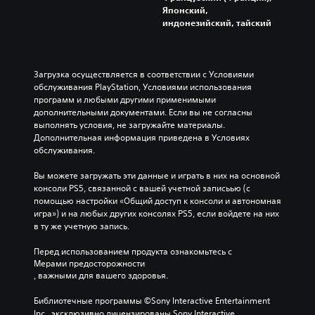
н
г
ж
к
л
Японский,
о
о
н
и
а
индонезийский, тайский
с
с
ы
д
д
т
ю
е
л
к
и
ж
ц
я
у
и
е
в
о
э
Загрузка осуществляется в соответствии с Условиями 
л
т
е
б
л
обслуживания PlayStation, Условиями использования 
и
а
т
л
е
программ и любыми другими применимыми 
п
и
а
е
м
дополнительными документами. Если вы не согласны 
о
о
м
г
е
выполнять условия, не загружайте материалы. 
о
с
о
ч
н
Дополнительная информация приведена в Условиях 
т
н
ж
е
т
обслуживания.
д
о
н
н
о
е
в
о
и
в
Вы можете загружать эти данные и играть в них на основной 
л
н
и
я
у
консоли PS5, связанной с вашей учетной записьью (с 
ь
ы
з
о
п
помощью настройки «Общий доступ к консоли и автономная 
н
х
м
б
р
игра») и на любых других консолях PS5, если войдете на них 
о
п
е
щ
а
в ту же учетную запись.
с
е
н
е
в
т
р
и
н
л
Перед использованием продукта ознакомьтесь с 
и
с
т
и
е
Мерами предосторожности
а
о
ь
я
н
, важными для вашего здоровья.
к
н
,
с
и
т
а
ч
д
я
Библиотечные программы ©Sony Interactive Entertainment 
и
ж
т
р
н
Inc., эксклюзивно лицензированы Sony Interactive 