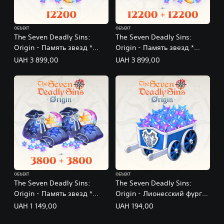
ОБЪЕКТ
ОБЪЕКТ
The Seven Deadly Sins:
The Seven Deadly Sins:
Origin - Память звезд *
Origin - Память звезд *
12200
12200 (+12200)
UAH 3 899,00
UAH 3 899,00
ОБЪЕКТ
ОБЪЕКТ
The Seven Deadly Sins:
The Seven Deadly Sins:
Origin - Память звезд *
Origin - Лионесский фургон
3800 (+3800)
с припасами
UAH 1 149,00
UAH 194,00