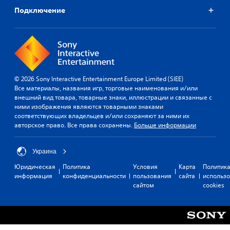
х
У
б
е
.
Подключение
п
ы
с
р
и
н
х
ы
о
Р
б
е
щ
е
ы
т
е
г
л
о
н
у
о
ч
н
л
л
к
© 2026 Sony Interactive Entertainment Europe Limited (SIEE)
ы
и
е
и
Все материалы, названия игр, торговые наименования и/или
е
р
г
и
внешний вид товара, товарные знаки, иллюстрации и связанные с
к
ч
л
о
ними изображения являются товарными знаками
р
е
и
соответствующих владельцев и/или сохраняют за ними их
в
ч
о
а
авторское право. Все права сохранены.
Больше информации
к
и
п
т
а
т
р
к
ч
а
е
Украина
о
у
т
д
в
Юридическая
Политика
Условия
Карта
Политик
в
ь
е
р
информация
конфиденциальности
пользования
сайта
использ
с
.
л
сайтом
cookies
е
т
е
м
н
в
С
е
н
и
к
у
н
т
р
ю
н
е