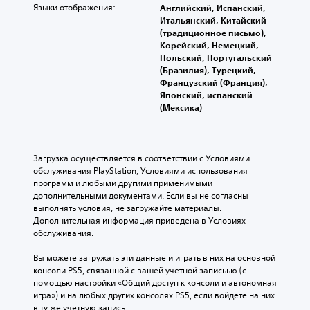
Языки отображения:
Английский, Испанский,
Итальянский, Китайский
(традиционное письмо),
Корейский, Немецкий,
Польский, Португальский
(Бразилия), Турецкий,
Французский (Франция),
Японский, испанский
(Мексика)
Загрузка осуществляется в соответствии с Условиями 
обслуживания PlayStation, Условиями использования 
программ и любыми другими применимыми 
дополнительными документами. Если вы не согласны 
выполнять условия, не загружайте материалы. 
Дополнительная информация приведена в Условиях 
обслуживания.
Вы можете загружать эти данные и играть в них на основной 
консоли PS5, связанной с вашей учетной записьью (с 
помощью настройки «Общий доступ к консоли и автономная 
игра») и на любых других консолях PS5, если войдете на них 
в ту же учетную запись.