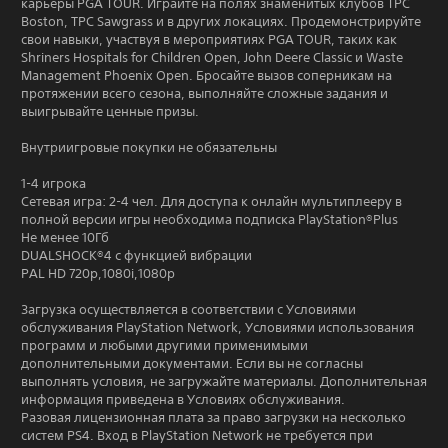
карьеры PGA TOUR. Играйте на полях знаменитых клубов TPC
Boston, TPC Sawgrass и в других локациях. Продемонстрируйте
свои навыки, участвуя в мероприятиях PGA TOUR, таких как
Shriners Hospitals for Children Open, John Deere Classic и Waste
Management Phoenix Open. Бросайте вызов соперникам на
протяжении всего сезона, выполняйте сложные задания и
выигрывайте ценные призы.
Внутриигровые покупки не обязательны
1-4 игрока
Сетевая игра: 2-4 чел. Для доступа к онлайн мультиплееру в
полной версии игры необходима подписка PlayStation®Plus
Не менее 10Гб
DUALSHOCK®4 с функцией вибрации
PAL HD 720p,1080i,1080p
Загрузка осуществляется в соответствии с Условиями
обслуживания PlayStation Network, Условиями использования
программ и любыми другими применимыми
дополнительными документами. Если вы не согласны
выполнять условия, не загружайте материалы. Дополнительная
информация приведена в Условиях обслуживания.
Разовая лицензионная плата за право загрузки на несколько
систем PS4. Вход в PlayStation Network не требуется при