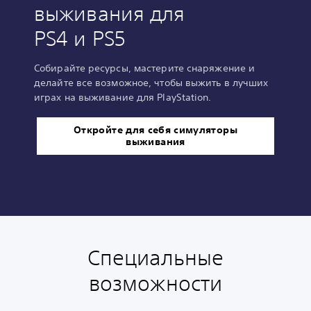
выживания для
PS4 и PS5
Собирайте ресурсы, мастерите снаряжение и
делайте все возможное, чтобы выжить в лучших
играх на выживание для PlayStation.
Откройте для себя симуляторы
выживания
Специальные
С
Р
у
е
возможности
б
г
т
у
и
л