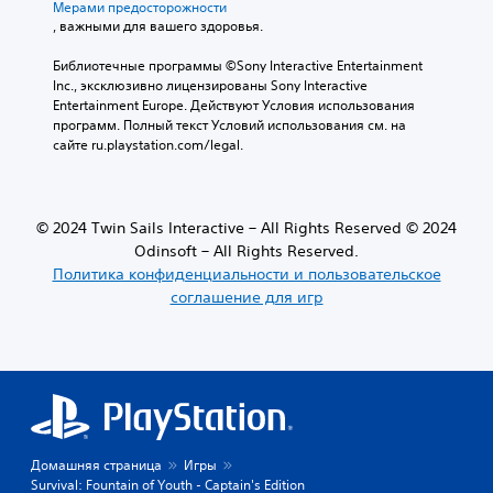
о
Мерами предосторожности
у
б
, важными для вашего здоровья.
б
щ
т
у
Библиотечные программы ©Sony Interactive Entertainment 
и
ю
Inc., эксклюзивно лицензированы Sony Interactive 
т
с
Entertainment Europe. Действуют Условия использования 
р
л
программ. Полный текст Условий использования см. на 
ы
о
сайте ru.playstation.com/legal.
о
ж
с
н
н
о
о
с
© 2024 Twin Sails Interactive – All Rights Reserved © 2024
в
т
Odinsoft – All Rights Reserved.
н
ь
Политика конфиденциальности и пользовательское
о
и
г
соглашение для игр
г
о
р
с
ы
ю
,
ж
в
е
ы
т
б
а
р
и
а
Домашняя страница
Игры
о
в
Survival: Fountain of Youth - Captain's Edition