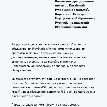
Китайский (традиционное
я
э
письмо), Китайский
н
т
(упрощенное письмо),
о
а
Корейский, Немецкий,
й
с
Португальский (Бразилия),
и
т
Русский, Французский
г
р
(Франция), Японский
р
о
е
й
с
к
о
Загрузка осуществляется в соответствии с Условиями 
а
д
обслуживания PlayStation, Условиями использования 
)
е
программ и любыми другими применимыми 
р
М
дополнительными документами. Если вы не согласны 
ж
о
выполнять условия, не загружайте материалы. 
а
ж
Дополнительная информация приведена в Условиях 
т
н
обслуживания.
с
о
я
с
Вы можете загружать эти данные и играть в них на основной 
т
н
консоли PS5, связанной с вашей учетной записьью (с 
о
и
помощью настройки «Общий доступ к консоли и автономная 
л
з
игра») и на любых других консолях PS5, если войдете на них 
ь
и
в ту же учетную запись.
к
т
о
ь
Перед использованием продукта ознакомьтесь с 
с