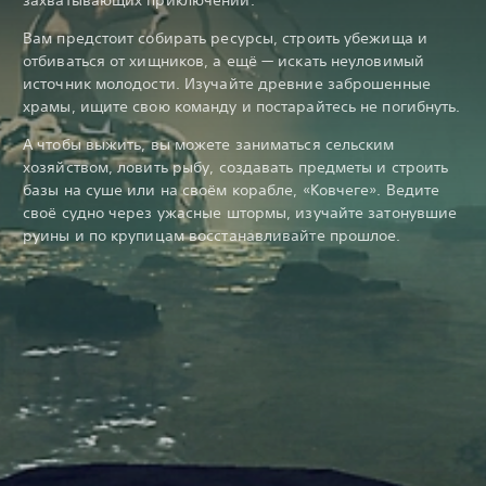
Вам предстоит собирать ресурсы, строить убежища и
отбиваться от хищников, а ещё — искать неуловимый
источник молодости. Изучайте древние заброшенные
храмы, ищите свою команду и постарайтесь не погибнуть.
А чтобы выжить, вы можете заниматься сельским
хозяйством, ловить рыбу, создавать предметы и строить
базы на суше или на своём корабле, «Ковчеге». Ведите
своё судно через ужасные штормы, изучайте затонувшие
руины и по крупицам восстанавливайте прошлое.