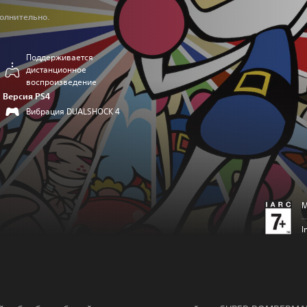
олнительно.
Поддерживается
дистанционное
воспроизведение
Версия PS4
Вибрация DUALSHOCK 4
M
I