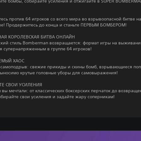
йте бомбы, собирайте усиления и отжигайте в SUPER BOMBERMA
есь против 64 игроков со всего мира во взрывоопасной битве н
е! Продержитесь до конца и станьте ПЕРВЫМ БОМБЕРОМ!
НАЯ КОРОЛЕВСКАЯ БИТВА ОНЛАЙН
ский стиль Bomberman возвращается: формат игры на выживани
я супернапряженным в группе 64 игроков!
ЕМЫЙ ХАОС
 самоподрыв: свежие прикиды и скины бомб, взрывающиеся поп
выносимо крутые головные уборы для самовыражения!
ТЕ СВОИ УСИЛЕНИЯ
м вы мечтали: от классических боксерских перчаток до возвраще
ыбирайте свои усиления и задайте жару соперникам!