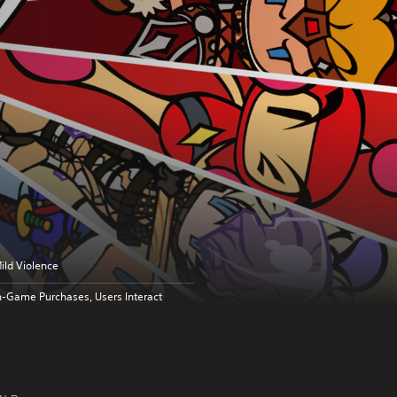
ild Violence
n-Game Purchases, Users Interact