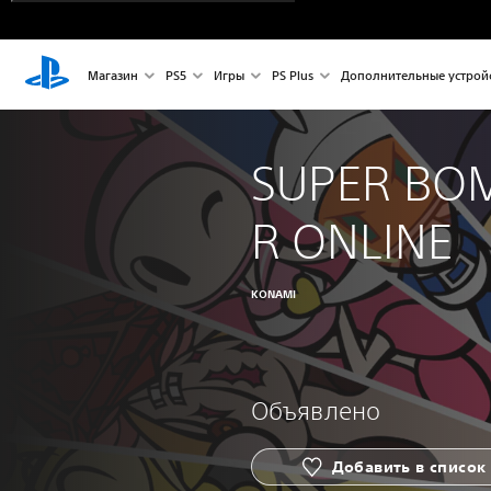
Магазин
PS5
Игры
PS Plus
Дополнительные устрой
SUPER BO
R ONLINE
KONAMI
Объявлено
Добавить в список