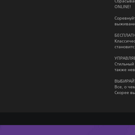
Сбрасыва
ONLINE!
Соревнуйт
выживани
БЕСПЛАТ
Классиче
становитс
УПРАВЛЯ
Стильный
также не
ВЫБИРАЙ
Все, о че
Скорее в