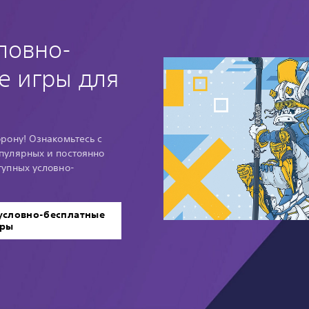
ловно-
е игры для
рону! Ознакомьтесь с
пулярных и постоянно
упных условно-
 условно-бесплатные
гры