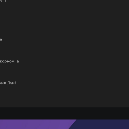
N R
а
е
корном, а
ния Луи!