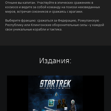
Отныне вы капитан. Участвуйте в эпических сражениях в
космосе и ведите за собой команду на поиски неизведанных
миров, встречая союзников и сражаясь с врагами.
Выберите фракцию: сражаться за Федерацию, Ромуланскую
Республику или Клингонские оборонительные силы –у каждой
свои уникальные корабли и тактика.
Издания:
К
о
м
п
л
е
к
т