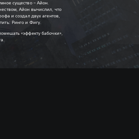
мное существо – Айон.
еством, Айон вычислил, что
рофа и создал двух агентов,
ить: Ринго и Фигу.‎
помешать «эффекту бабочки»,
а.‎