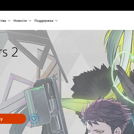
ства
Новости
Поддержка
rs 2
ну