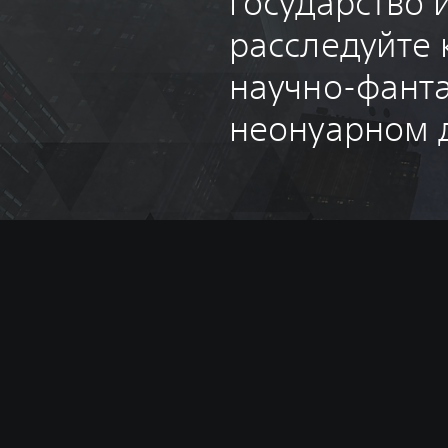
государство 
расследуйте 
научно-фант
неонуарном д