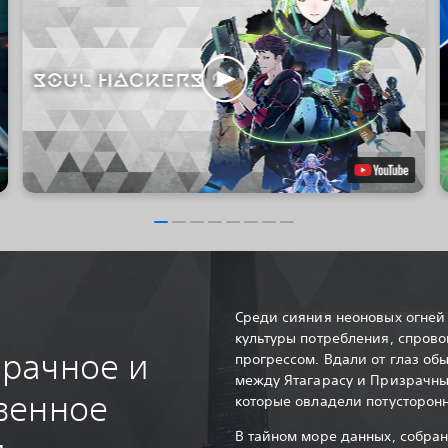
Среди сияния неоновых огней
культуры потребления, спров
мрачное и
прогрессом. Вдали от глаз об
между Ятагарасу и Призрачны
венное
которые овладели потусторон
В тайном море данных, собра