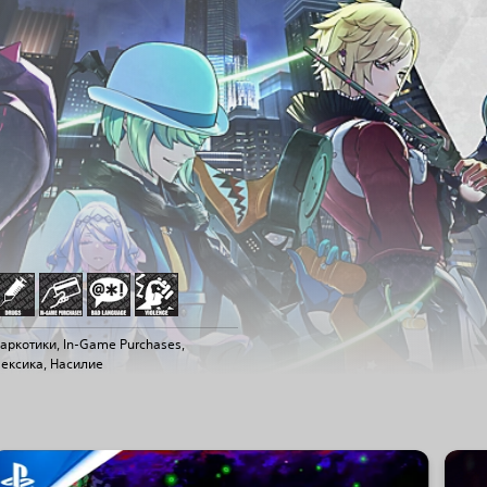
аркотики, In-Game Purchases,
ексика, Насилие