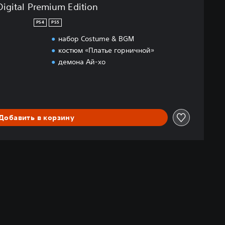
Digital Premium Edition
PS4
PS5
набор Costume & BGM
костюм «Платье горничной»
демона Ай-хо
Добавить в корзину