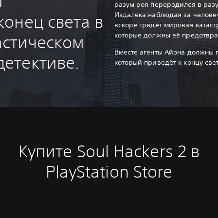
и
разум роя переродился в разу
Издалека наблюдая за человеч
конец света в
вскоре грядёт мировая катаст
которые должны её предотврат
астическом
Вместе агенты Айона должны 
етективе.
который приведёт к концу свет
Купите Soul Hackers 2 в
PlayStation Store