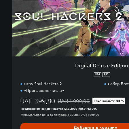
D
e
l
u
x
e
E
d
i
t
i
Digital Deluxe Edition
o
n
PS4
PS5
игру Soul Hackers 2
набор Boos
«Пропавшие числа»
UAH 399,80
UAH 1 999,00
Сэкономьте 80 %
Скидка с исходной цены UAH 1 999,
Предложение заканчивается 12.8.2026 10:59 PM UTC
Минимальная цена за последние 30 дн.: UAH 1 999,00
Добавить в корзину