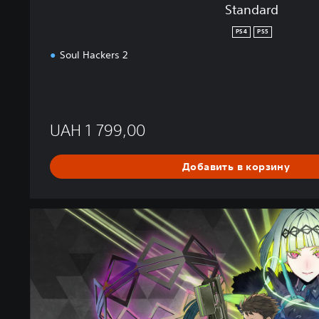
Standard
PS4
PS5
Soul Hackers 2
UAH 1 799,00
Добавить в корзину
D
i
g
i
t
a
l