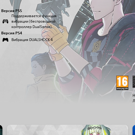
Версия PS5
Поддерживается функция
вибрации (беспроводной
контроллер DualSense)
Версия PS4
Вибрация DUALSHOCK 4
Н
Л