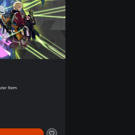
ter Item
00