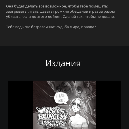
Она будет делать всё возможное, чтобы тебе помешать:
заигрывать, лгать, давать громкие обещания и раз за разом
убивать, если до этого дойдет. Сделай так, чтобы не дошло.
Тебе ведь *не безразлична* судьба мира, правда?
Издания:
S
l
a
y
t
h
e
P
r