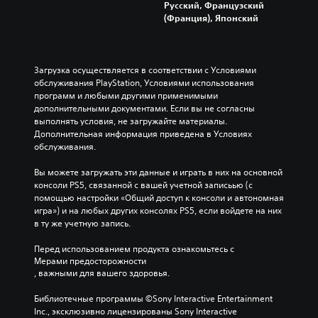
п
Русский, Французский
у
н
д
р
(Франция), Японский
б
ы
и
е
т
е
т
д
и
э
ь
е
т
л
п
л
Загрузка осуществляется в соответствии с Условиями 
р
е
о
е
обслуживания PlayStation, Условиями использования 
ы
м
м
н
программ и любыми другими применимыми 
о
е
е
н
дополнительными документами. Если вы не согласны 
с
н
н
о
выполнять условия, не загружайте материалы. 
н
т
ю
е
Дополнительная информация приведена в Условиях 
о
ы
,
в
обслуживания.
в
з
н
р
н
в
е
е
Вы можете загружать эти данные и играть в них на основной 
о
у
у
м
консоли PS5, связанной с вашей учетной записьью (с 
г
к
д
я
помощью настройки «Общий доступ к консоли и автономная 
о
а
е
и
игра») и на любых других консолях PS5, если войдете на них 
с
.
р
л
в ту же учетную запись.
ю
ж
и
ж
и
т
Перед использованием продукта ознакомьтесь с 
е
в
о
Мерами предосторожности
т
а
л
, важными для вашего здоровья.
а
я
ь
и
к
к
Библиотечные программы ©Sony Interactive Entertainment 
о
н
о
Inc., эксклюзивно лицензированы Sony Interactive 
с