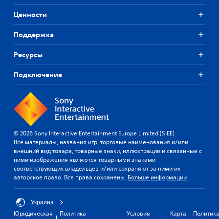
д
т
е
Ценности
р
й
о
с
Поддержка
г
т
о
в
н
Ресурсы
и
й
а
.
ж
Подключение
а
т
П
и
р
я
и
к
о
н
© 2026 Sony Interactive Entertainment Europe Limited (SIEE)
с
Все материалы, названия игр, торговые наименования и/или
о
т
внешний вид товара, товарные знаки, иллюстрации и связанные с
п
а
ними изображения являются товарными знаками
о
н
соответствующих владельцев и/или сохраняют за ними их
к
о
авторское право. Все права сохранены.
Больше информации
в
М
о
к
ж
а
Украина
н
и
Юридическая
Политика
Условия
Карта
Политик