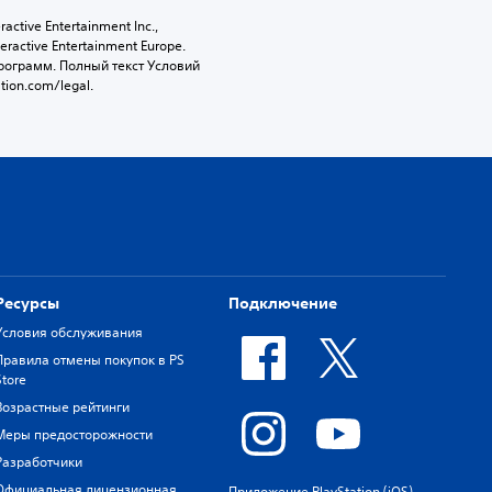
tive Entertainment Inc., 
active Entertainment Europe. 
ограмм. Полный текст Условий 
tion.com/legal.
Ресурсы
Подключение
Условия обслуживания
Правила отмены покупок в PS
Store
Возрастные рейтинги
Меры предосторожности
Разработчики
Официальная лицензионная
Приложение PlayStation (iOS)