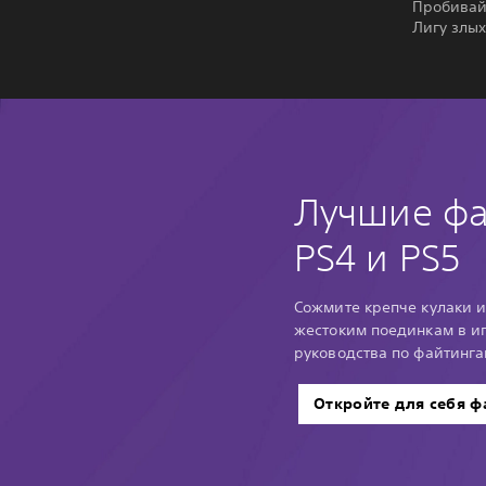
Пробивайт
Лигу злы
Лучшие фа
PS4 и PS5
Сожмите крепче кулаки и
жестоким поединкам в иг
руководства по файтинга
Откройте для себя ф