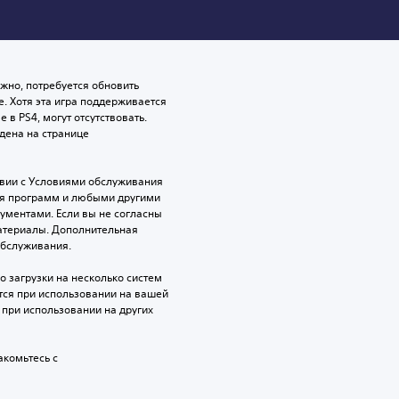
ожно, потребуется обновить 
 Хотя эта игра поддерживается 
 в PS4, могут отсутствовать. 
ена на странице 
твии с Условиями обслуживания 
ия программ и любыми другими 
ентами. Если вы не согласны 
атериалы. Дополнительная 
обслуживания.
 загрузки на несколько систем 
уется при использовании на вашей 
при использовании на других 
комьтесь с 