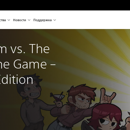
ства
Новости
Поддержка
im vs. The 
he Game – 
dition