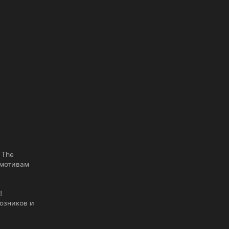
 The
 мотивам
!
юзников и