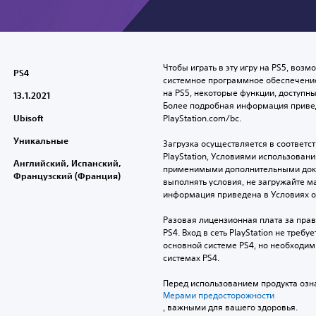
Чтобы играть в эту игру на PS5, возм
PS4
системное программное обеспечение.
на PS5, некоторые функции, доступные
13.1.2021
Более подробная информация привед
Ubisoft
PlayStation.com/bc.
Уникальные
Загрузка осуществляется в соответс
PlayStation, Условиями использован
Английский, Испанский,
применимыми дополнительными докум
Французский (Франция)
выполнять условия, не загружайте м
информация приведена в Условиях 
Разовая лицензионная плата за право
PS4. Вход в сеть PlayStation не треб
основной системе PS4, но необходим 
системах PS4.
Перед использованием продукта озна
Мерами предосторожности
, важными для вашего здоровья.