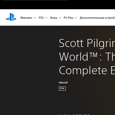
Магазин
PS5
Игры
PS Plus
Дополнительные устрой
Scott Pilgr
World™: T
Complete E
Ubisoft
PS4