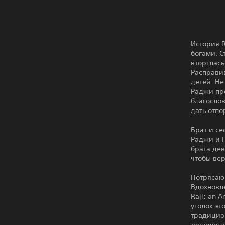
История R
богами. С
вторглась
Расправи
детей. Не
Раджи про
благосло
дать отп
Брат и се
Раджи и 
брата де
чтобы вер
Потрясаю
Вдохновл
Raji: an 
уголок эт
традицио