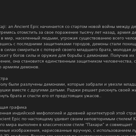
aji: an Ancient Epic начинается со стартом новой войны между 
тремясь отомстить за свое поражение тысячу лет назад, армия 
 в мир, населенный людьми, угрожая существованию всего чело
вшись с последними защитниками городов, демоны стали похищ
 в силах смириться с потерей своего младшего брата, молодая 
сит у богов силы и оружие для борьбы с демонами. Получив их
вение, она становится единственным защитником человечества, 
ор армиям демонов.
стра
Голу были разлучены демонами, которые забрали и увезли млад
вушки вместе с другими детьми. Раджи решает рискнуть своей ж
нуть брата и спасти его от предстоящих ужасов..
щая графика
енная индийской мифологией и древней архитектурой этой стра
Ancient Epic по-настоящему удивит своим неповторимым стилем!
ого мира выполнен в классическом стиле “Пахари” и совмещает
нные изображения, нарисованные вручную, с использованием л