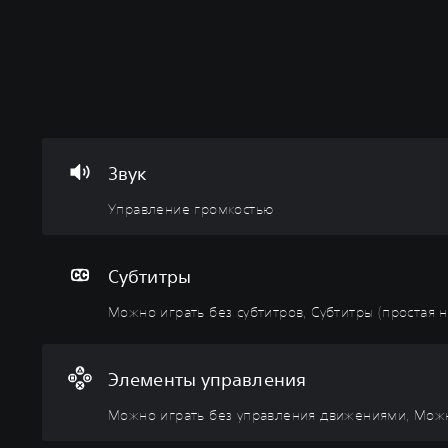
У
М
М
Р
п
о
о
е
р
ж
ж
г
а
н
н
у
в
о
о
л
л
и
и
и
е
г
г
р
Звук
н
р
р
о
и
а
а
в
Управление громкостью
е
т
т
к
г
ь
ь
а
р
б
б
с
Субтитры
о
е
е
л
м
з
з
о
Можно играть без субтитров, Субтитры (простая н
к
с
у
ж
о
у
п
н
с
б
р
о
Элементы управления
т
т
а
с
Можно играть без управления движениями, Можн
ь
и
в
т
ю
т
л
и