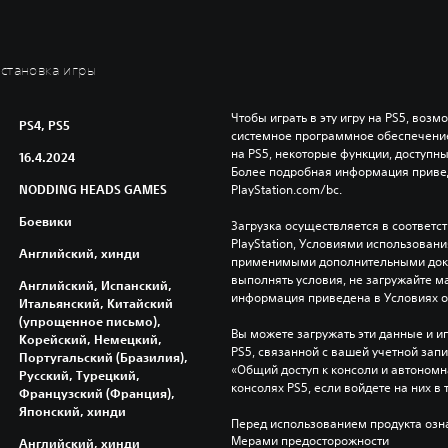
остановка игры
Чтобы играть в эту игру на PS5, возм
PS4, PS5
системное программное обеспечение.
на PS5, некоторые функции, доступные
16.4.2024
Более подробная информация привед
NODDING HEADS GAMES
PlayStation.com/bc.
Боевики
Загрузка осуществляется в соответс
PlayStation, Условиями использован
Английский, хинди
применимыми дополнительными докум
выполнять условия, не загружайте м
Английский, Испанский,
информация приведена в Условиях 
Итальянский, Китайский
(упрощенное письмо),
Вы можете загружать эти данные и иг
Корейский, Немецкий,
PS5, связанной с вашей учетной зап
Португальский (Бразилия),
«Общий доступ к консоли и автономна
Русский, Турецкий,
консолях PS5, если войдете на них в 
Французский (Франция),
Японский, хинди
Перед использованием продукта озна
Мерами предосторожности
Английский, хинди