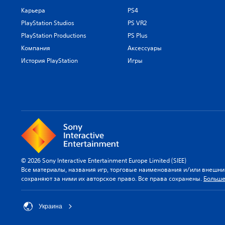
е
е
и
к
м
Карьера
PS4
т
г
а
е
р
PlayStation Studios
PS VR2
р
.
н
е
ы
PlayStation Productions
PS Plus
т
ч
,
ы
Компания
Аксессуары
е
в
у
в
История PlayStation
Игры
ы
п
ы
б
р
х
р
а
д
а
в
и
в
л
а
а
е
л
л
н
о
ь
и
г
т
я
о
е
д
в
р
© 2026 Sony Interactive Entertainment Europe Limited (SIEE)
в
.
н
Все материалы, названия игр, торговые наименования и/или внешни
и
а
сохраняют за ними их авторское право. Все права сохранены.
Больше
ж
т
С
е
и
у
н
в
Украина
и
б
н
я
т