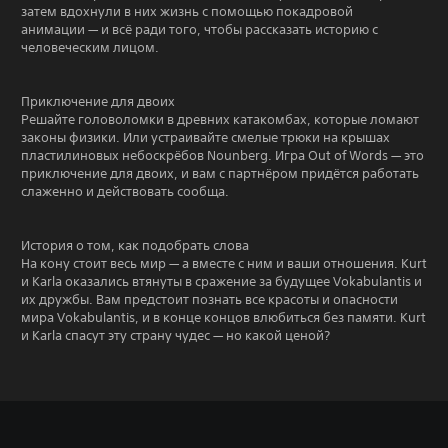
затем вдохнули в них жизнь с помощью покадровой
анимации — и всё ради того, чтобы рассказать историю с
человеческим лицом.
Приключение для двоих
Решайте головоломки в древних катакомбах, которые ломают
законы физики. Или устраивайте смелые трюки на крышах
пластилиновых небоскрёбов Nounberg. Игра Out of Words — это
приключение для двоих, и вам с партнёром придётся работать
слаженно и действовать сообща.
История о том, как подобрать слова
На кону стоит весь мир — а вместе с ним и ваши отношения. Kurt
и Karla оказались втянуты в сражение за будущее Vokabulantis и
их дружбы. Вам предстоит познать все красоты и опасности
мира Vokabulantis, и в конце концов влюбиться без памяти. Kurt
и Karla спасут эту страну чудес — но какой ценой?