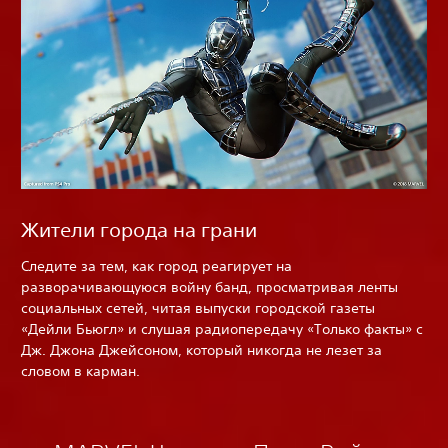
Жители города на грани
Следите за тем, как город реагирует на
разворачивающуюся войну банд, просматривая ленты
социальных сетей, читая выпуски городской газеты
«Дейли Бьюгл» и слушая радиопередачу «Только факты» с
Дж. Джона Джейсоном, который никогда не лезет за
словом в карман.