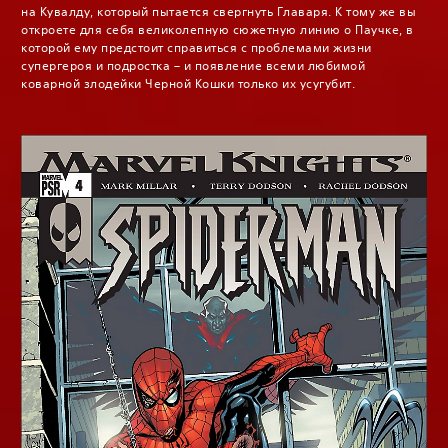
на Кувалду, который пытается свергнуть Главаря. К тому же вы
откроете для себя великолепную сюжетную линию о Паучке, в
которой ему предстоит справиться с проблемами жизни
супергероя и подростка – и появление всеми любимой
коварной злодейки Черной Кошки только их усугубит.