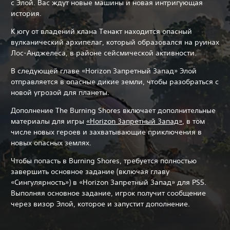
с Элой. Вас ждут новые машины и новая интригующая
история.
К югу от владений клана Тенакт находится опасный
вулканический архипелаг, который образовался на руинах
Лос-Анджелеса, в районе сейсмической активности.‎
В следующей главе «Horizon Запретный Запад» Элой
отправляется в опасные дикие земли, чтобы разобраться с
новой угрозой для планеты.‎
Дополнение The Burning Shores включает дополнительные
материалы для игры
«Horizon Запретный Запад»
, в том
числе новых героев и захватывающие приключения в
новых опасных землях.‎
Чтобы попасть в Burning Shores, требуется полностью
завершить основное задание (включая главу
«Сингулярность») в «Horizon Запретный Запад» для PS5.
Выполняя основное задание, игрок получит сообщение
через визор Элой, которое и запустит дополнение.