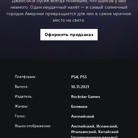
Джейсон и Лусия всегда понимали, что шансов у них
немного. Один неудачный налёт — и самый солнечный
городок Америки превращается для них в самое мрачное
место на свете.
Оформить предзаказ
Платформа:
PS4, PS5
Выпуск:
10.11.2021
Издатель:
Rockstar Games
Жанры:
Боевики
Голос:
Английский
Языки отображения:
Английский, Испанский,
Итальянский, Китайский
(традиционное письмо),