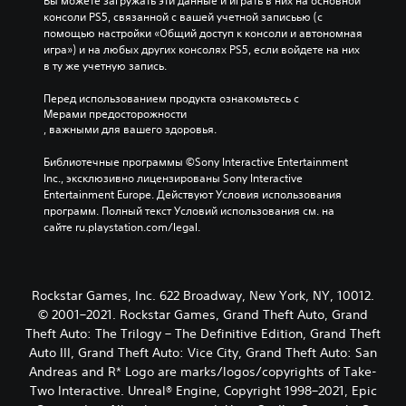
Вы можете загружать эти данные и играть в них на основной 
консоли PS5, связанной с вашей учетной записьью (с 
помощью настройки «Общий доступ к консоли и автономная 
игра») и на любых других консолях PS5, если войдете на них 
в ту же учетную запись.
Перед использованием продукта ознакомьтесь с 
Мерами предосторожности
, важными для вашего здоровья.
Библиотечные программы ©Sony Interactive Entertainment 
Inc., эксклюзивно лицензированы Sony Interactive 
Entertainment Europe. Действуют Условия использования 
программ. Полный текст Условий использования см. на 
сайте ru.playstation.com/legal.
Rockstar Games, Inc. 622 Broadway, New York, NY, 10012.
© 2001–2021. Rockstar Games, Grand Theft Auto, Grand
Theft Auto: The Trilogy – The Definitive Edition, Grand Theft
Auto III, Grand Theft Auto: Vice City, Grand Theft Auto: San
Andreas and R* Logo are marks/logos/copyrights of Take-
Two Interactive. Unreal® Engine, Copyright 1998–2021, Epic