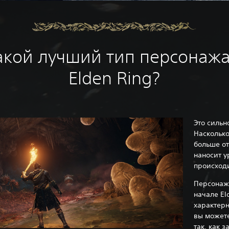
акой лучший тип персонажа
Elden Ring?
Это сильн
Насколько
больше от
наносит у
происходи
Персонаж,
начале El
характерн
вы можете
так, как 