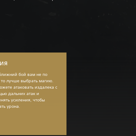
ия
ближний бой вам не по
 то лучше выбрать магию.
ожете атаковать издалека с
ью дальних атак и
нять усиления, чтобы
ать урона.