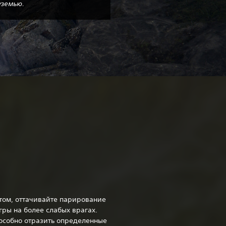
земью.‎
ом, оттачивайте парирование
гры на более слабых врагах.
пособно отразить определенные