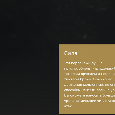
Сила
Эти персонажи лучше
приспособлены к владению 
тяжелым оружием и ношен
тяжелой брони. Обычно их
движения медленные, но он
способны нанести больше ур
Вы сможете наносить больш
урона за меньшее число ус
атак.