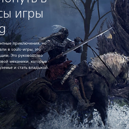
сы игры
ng
ентные приключения, но
ли в souls-игры, это
щим. Это руководство
овой механики, которые
земье и стать владыкой.