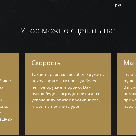
рун.‎
Упор можно сделать на:
Скорость
Маг
Такой персонаж способен кружить
Если 
более
вокруг врагов, используя более
душе,
ию
легкое оружие и броню. Вам
Вы см
нужно будет сосредоточиться на
помощ
и
уклонениях от атак противников,
приме
она.
чтобы не получить урон.
избег
е
пешных