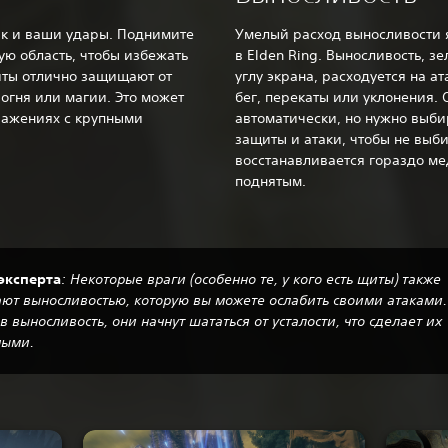
как и ваши удары. Поднимите
Умелый расход выносливости 
ую область, чтобы избежать
в Elden Ring. Выносливость, з
иты отлично защищают от
углу экрана, расходуется на а
 огня или магии. Это может
бег, перекаты или уклонения. 
ражениях с крупными
автоматически, но нужно выб
защиты и атаки, чтобы не выби
восстанавливается гораздо ме
поднятым.‎
эксперта
‎: Некоторые враги (особенно те, у кого есть щиты) также
ют выносливостью, которую вы можете ослабить своими атаками.
в выносливость, они начнут шататься от усталости, что сделает их
ыми.‎