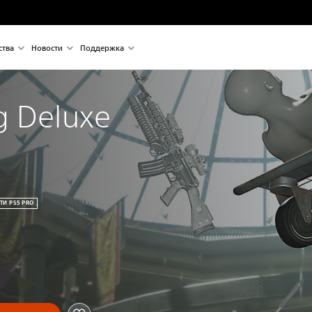
ства
Новости
Поддержка
g Deluxe 
И PS5 PRO