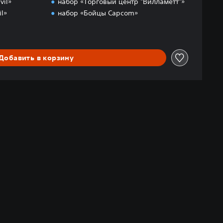
vil»
набор «Торговый центр "Вилламетт"»
l»
набор «Бойцы Capcom»
Добавить в корзину