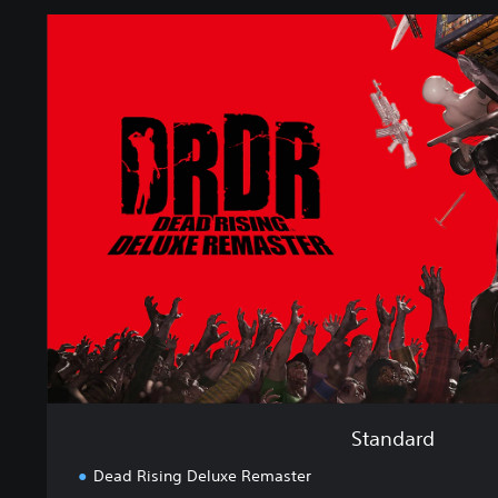
S
t
a
n
d
a
r
d
Standard
Dead Rising Deluxe Remaster