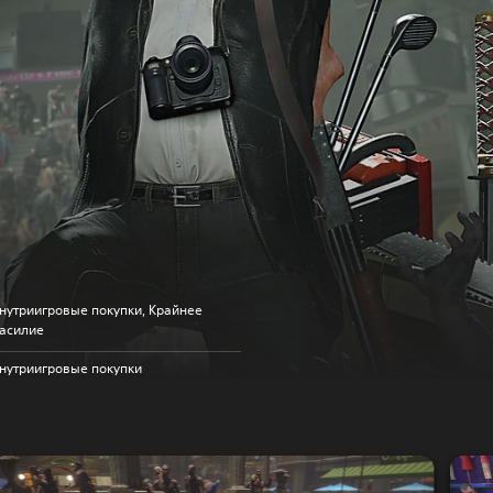
нутриигровые покупки, Крайнее
асилие
нутриигровые покупки