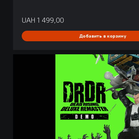
UAH 1 499,00
Добавить в корзину
D
e
a
d
R
i
s
i
n
g
D
e
l