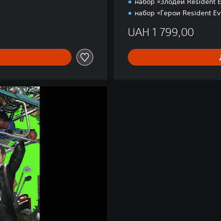
набор «Злодеи Resident E
набор «Герои Resident Evi
UAH 1 799,00