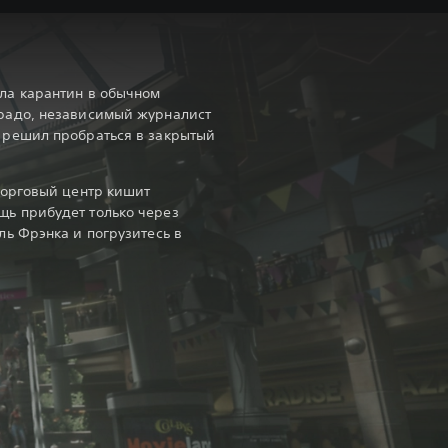
ела карантин в обычном
орадо, независимый журналист
и решил пробраться в закрытый
 торговый центр кишит
щь прибудет только через
ль Фрэнка и погрузитесь в
!