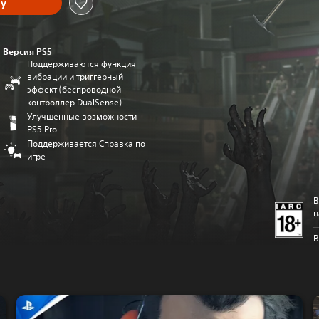
ну
Версия PS5
Поддерживаются функция
вибрации и триггерный
эффект (беспроводной
контроллер DualSense)
Улучшенные возможности
PS5 Pro
Поддерживается Справка по
игре
В
н
В