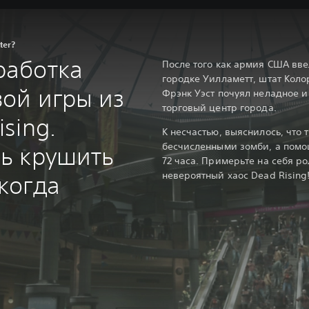
ter?
работка
После того как армия США вв
городке Уилламетт, штат Кол
ой игры из
Фрэнк Уэст почуял неладное 
торговый центр города.
sing.
К несчастью, выяснилось, что
бесчисленными зомби, а помо
сь крушить
72 часа. Примерьте на себя ро
невероятный хаос Dead Rising
когда