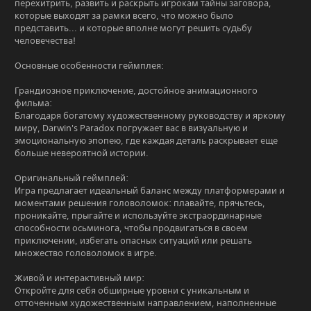
перехитрить, развить и раскрыть игрокам тайны заговора,
и
которые выходят за рамки всего, что можно было
н
представить... и которые вполне могут решить судьбу
о
человечества!
г
а
Основные особенности геймплея:
Грандиозное приключение, достойное анимационного
фильма:
Благодаря богатому художественному руководству и яркому
миру, Darwin's Paradox погружает вас в визуальную и
эмоциональную эпопею, где каждая деталь раскрывает еще
больше невероятной истории.
Оригинальный геймплей:
Игра предлагает идеальный баланс между платформерами и
моментами решения головоломок: плавайте, прячьтесь,
проникайте, прыгайте и используйте экстраординарные
способности осьминога, чтобы продвигаться в своем
приключении, избегать опасных ситуаций или решать
множество головоломок в игре.
Живой и интерактивный мир:
Откройте для себя обширные уровни с уникальным и
отточенным художественным направлением, наполненные