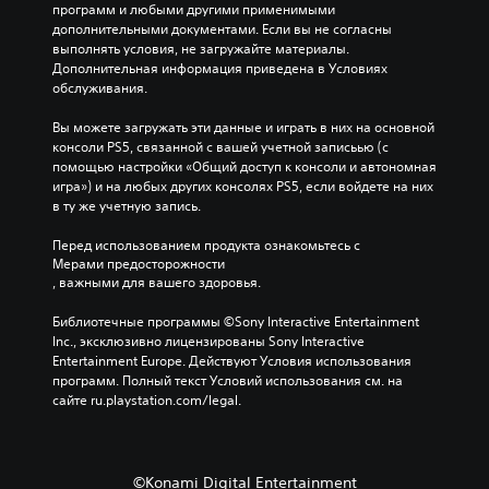
у
о
программ и любыми другими применимыми 
л
в
,
с
дополнительными документами. Если вы не согласны 
ь
е
н
у
выполнять условия, не загружайте материалы. 
н
р
е
б
Дополнительная информация приведена в Условиях 
ы
и
и
т
обслуживания.
е
т
с
и
э
ь
п
т
Вы можете загружать эти данные и играть в них на основной 
л
э
о
р
консоли PS5, связанной с вашей учетной записьью (с 
е
л
л
ы
помощью настройки «Общий доступ к консоли и автономная 
м
е
ь
о
игра») и на любых других консолях PS5, если войдете на них 
е
м
з
с
в ту же учетную запись.
н
е
у
н
т
н
я
о
Перед использованием продукта ознакомьтесь с 
ы
т
с
в
Мерами предосторожности
з
ы
е
, важными для вашего здоровья.
н
в
у
н
о
у
п
с
Библиотечные программы ©Sony Interactive Entertainment 
г
к
р
о
Inc., эксклюзивно лицензированы Sony Interactive 
о
а
а
р
Entertainment Europe. Действуют Условия использования 
с
.
в
н
программ. Полный текст Условий использования см. на 
ю
л
ы
сайте ru.playstation.com/legal.
ж
е
е
М
е
н
э
т
о
и
л
а
н
я
е
и
©Konami Digital Entertainment
о
и