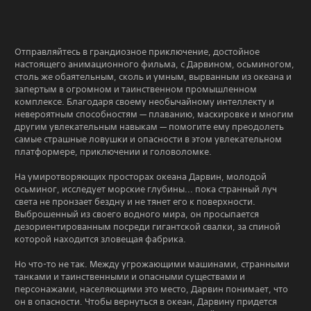
ц
и
я
т
Отправляйтесь в грандиозное приключение, достойное
а
настоящего анимационного фильма, с Дарвином, осьминогом,
к
столь же обаятельным, сколь и умным, вырванным из океана и
т
запертым в огромном и таинственном промышленном
и
комплексе. Благодаря своему необычайному интеллекту и
ч
невероятным способностям — плаванию, маскировке и многим
е
другим увлекательным навыкам — помогите ему преодолеть
с
самые страшные ловушки и опасности в этом увлекательном
платформере, приключении и головоломке.
к
и
На умиротворяющих просторах океана Дарвин, молодой
х
осьминог, исследует морские глубины... пока странный луч
у
света не пронзает бездну и не тянет его к поверхности.
м
Выброшенный из своего водного мира, он просыпается
е
дезориентированным посреди гигантской свалки, за спиной
н
которой находится зловещая фабрика.
и
й
Но что-то не так. Между угрожающими машинами, странными
о
танками и таинственными и опасными существами и
с
персонажами, населяющими это место, Дарвин понимает, что
ь
он в опасности. Чтобы вернуться в океан, Дарвину придется
м