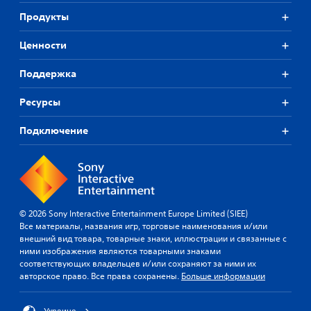
М
т
р
Продукты
о
ь
а
ж
о
т
Ценности
н
д
ь
о
и
б
в
н
Поддержка
е
л
а
з
ю
к
Ресурсы
в
б
о
о
и
в
Подключение
й
ы
б
м
й
р
о
в
а
м
ы
ц
е
в
и
н
о
и
т
д
© 2026 Sony Interactive Entertainment Europe Limited (SIEE)
к
п
з
Все материалы, названия игр, торговые наименования и/или
о
р
в
внешний вид товара, товарные знаки, иллюстрации и связанные с
и
н
у
ними изображения являются товарными знаками
о
к
т
соответствующих владельцев и/или сохраняют за ними их
с
а
р
авторское право. Все права сохранены.
Больше информации
т
и
о
а
з
л
н
о