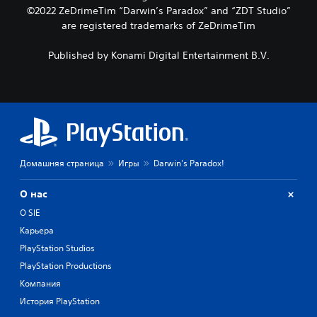
м
о
©2022 ZeDrimeTim “Darwin’s Paradox” and “ZDT Studio”
ф
г
е
с
р
are registered trademarks of ZeDrimeTim
о
н
н
о
н
т
о
й
и
Published by Konami Digital Entertainment B.V.
ы
в
.
ч
у
н
п
е
ы
р
х
с
П
а
п
к
р
в
е
и
и
л
р
й
о
е
с
з
с
н
о
Домашняя страница
Игры
Darwin's Paradox!
в
т
и
н
у
а
я
а
О нас
к
н
.
ж
о
е
О SIE
М
й
в
о
М
Карьера
.
к
ж
о
PlayStation Studios
н
а
ж
о
PlayStation Productions
и
н
з
г
Компания
о
а
р
и
История PlayStation
д
ы
г
а