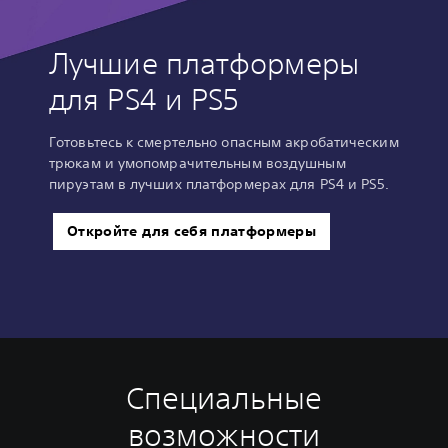
Лучшие платформеры
для PS4 и PS5
Готовьтесь к смертельно опасным акробатическим
трюкам и умопомрачительным воздушным
пируэтам в лучших платформерах для PS4 и PS5.
Откройте для себя платформеры
Специальные
У
С
М
Н
п
у
о
а
возможности
р
б
ж
п