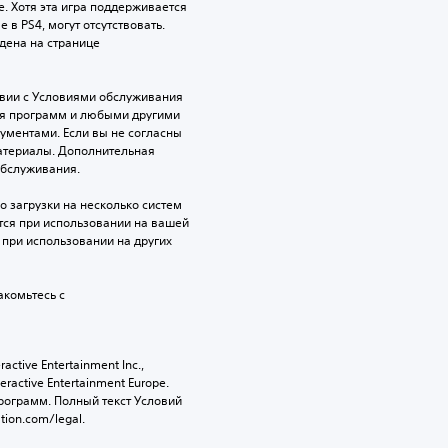
 Хотя эта игра поддерживается 
 в PS4, могут отсутствовать. 
ена на странице 
твии с Условиями обслуживания 
ия программ и любыми другими 
ентами. Если вы не согласны 
атериалы. Дополнительная 
обслуживания.
 загрузки на несколько систем 
уется при использовании на вашей 
при использовании на других 
комьтесь с 
tive Entertainment Inc., 
active Entertainment Europe. 
ограмм. Полный текст Условий 
tion.com/legal.