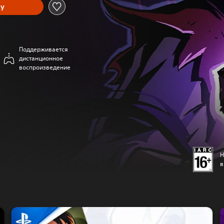
ну
Поддерживается
дистанционное
воспроизведение
Н
в