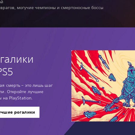
ой
 врагов, могучие чемпионы и смертоносные боссы
галики
PS5
ая смерть – это лишь шаг
ли. Откройте лучшие
 на PlayStation.
учшие рогалики