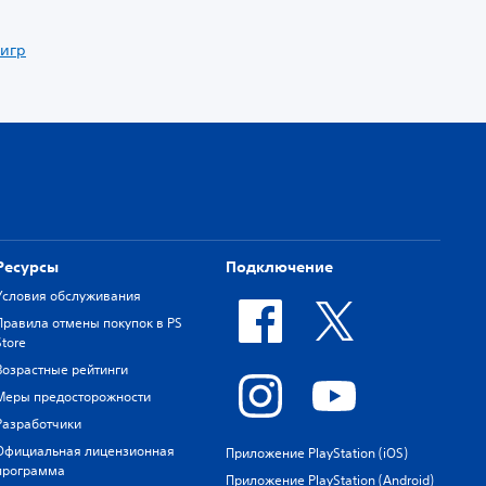
 игр
Ресурсы
Подключение
Условия обслуживания
Правила отмены покупок в PS
Store
Возрастные рейтинги
Меры предосторожности
Разработчики
Официальная лицензионная
Приложение PlayStation (iOS)
программа
Приложение PlayStation (Android)