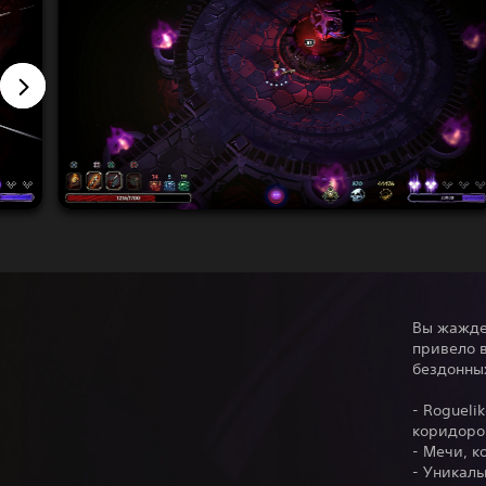
Вы жаждет
привело в
бездонных
- Rogueli
коридоро
- Мечи, к
- Уникал