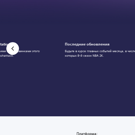
tation
Последние обновления
шими инди-новинками этого
Будьте в курсе главных событий месяца, в числ
shattack.
которых 8-й сезон NBA 2K.
Платформа: