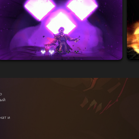
о
ный
нат и