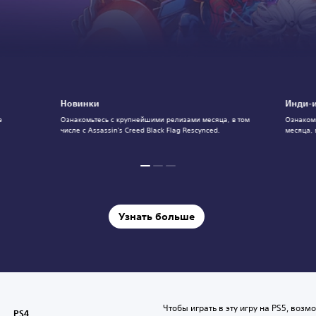
Новинки
Инди-и
е
Ознакомьтесь с крупнейшими релизами месяца, в том
Ознакомь
числе с Assassin's Creed Black Flag Rescynced.
месяца, 
Узнать больше
Чтобы играть в эту игру на PS5, возм
PS4