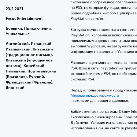
системное программное обеспечение.
на PS5, некоторые функции, доступные
23.2.2021
Более подробная информация привед
Focus Entertainment
PlayStation.com/bc.
Боевики, Приключения,
Загрузка осуществляется в соответс
Уникальные
PlayStation, Условиями использован
применимыми дополнительными докум
Английский, Испанский,
выполнять условия, не загружайте м
Итальянский, Китайский
информация приведена в Условиях 
(традиционное письмо),
Китайский (упрощенное
Разовая лицензионная плата за право
письмо), Корейский,
PS4. Вход в сеть PlayStation не треб
Немецкий, Португальский
основной системе PS4, но необходим 
(Бразилия), Русский,
системах PS4.
Французский (Франция),
Японский
Перед использованием продукта озна
Мерами предосторожности
, важными для вашего здоровья.
Библиотечные программы ©Sony Interac
эксклюзивно лицензированы Sony Inter
Действуют Условия использования пр
использования см. на сайте ru.playsta