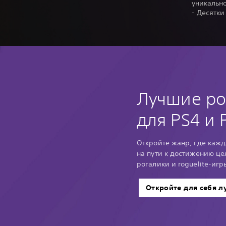
уникальн
- Десятки
Лучшие ро
для PS4 и 
Откройте жанр, где кажд
на пути к достижению це
рогалики и roguelite-игры
Откройте для себя л