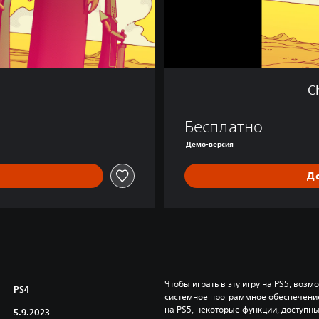
a
a
r
-
D
e
C
m
o
Бесплатно
Демо-версия
Д
Чтобы играть в эту игру на PS5, возм
PS4
системное программное обеспечение.
на PS5, некоторые функции, доступные
5.9.2023