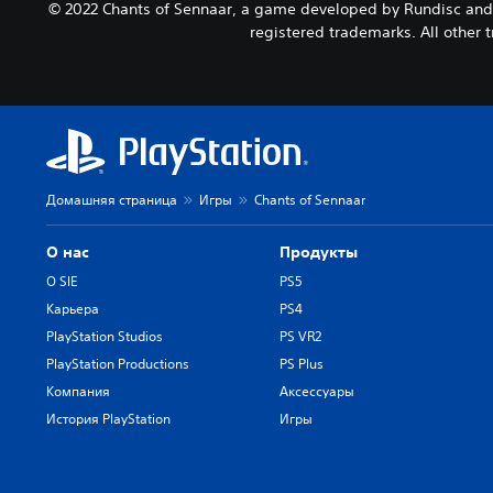
© 2022 Chants of Sennaar, a game developed by Rundisc and p
registered trademarks. All other t
Домашняя страница
Игры
Chants of Sennaar
О нас
Продукты
О SIE
PS5
Карьера
PS4
PlayStation Studios
PS VR2
PlayStation Productions
PS Plus
Компания
Аксессуары
История PlayStation
Игры