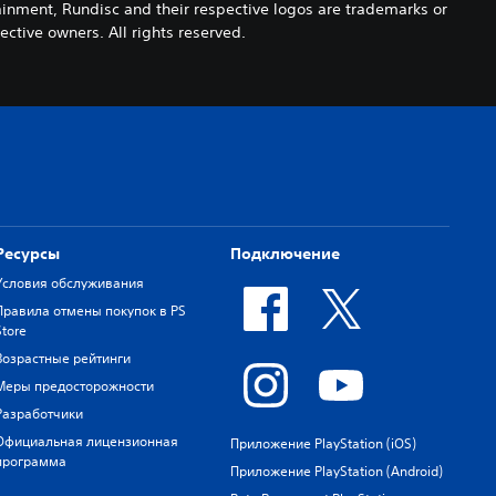
inment, Rundisc and their respective logos are trademarks or
ective owners. All rights reserved.
Ресурсы
Подключение
Условия обслуживания
Правила отмены покупок в PS
Store
Возрастные рейтинги
Меры предосторожности
Разработчики
Официальная лицензионная
Приложение PlayStation (iOS)
программа
Приложение PlayStation (Android)