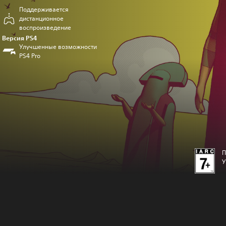
Поддерживается
дистанционное
воспроизведение
Версия PS4
Улучшенные возможности
PS4 Pro
П
У