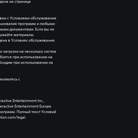
ена на странице 
твии с Условиями обслуживания 
ользования программ и любыми 
ми документами. Если вы не 
ружайте материалы. 
ена в Условиях обслуживания.
 загрузки на несколько систем 
ебуется при использовании на 
бходим при использовании на 
комьтесь с 
tive Entertainment Inc., 
active Entertainment Europe. 
ограмм. Полный текст Условий 
tion.com/legal.