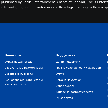
ublished by Focus Entertainment. Chants of Sennaar, Focus Enterta
rademarks, registered trademarks or their logos belong to their resp
Ценности
Поддержка
Окружающая среда
Центр поддержки
Специальные возможности
Группа безопасности PlayStation
Безопасность в сети
Статус
Разнообразие, равенство и
Ремонт PlayStation
инклюзивность
Сброс пароля
Запрос на возврат средств
Руководства