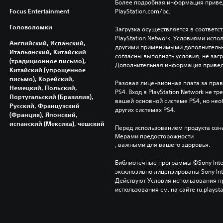
Более подробная информация привед
Focus Entertainment
PlayStation.com/bc.
Головоломки
Загрузка осуществляется в соответс
PlayStation Network, Условиями исп
Английский, Испанский,
другими применимыми дополнительны
Итальянский, Китайский
согласны выполнять условия, не заг
(традиционное письмо),
Дополнительная информация привед
Китайский (упрощенное
письмо), Корейский,
Разовая лицензионная плата за право
Немецкий, Польский,
PS4. Вход в PlayStation Network не тр
Португальский (Бразилия),
вашей основной системе PS4, но нео
Русский, Французский
других системах PS4.
(Франция), Японский,
испанский (Мексика), чешский
Перед использованием продукта озна
Мерами предосторожности
, важными для вашего здоровья.
Библиотечные программы ©Sony Interac
эксклюзивно лицензированы Sony Inter
Действуют Условия использования пр
использования см. на сайте ru.playsta