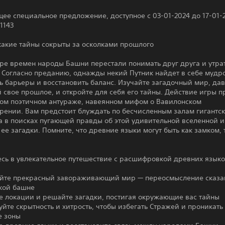
е специальное предложение, доступное с 03-01-2024 до 17-01-
1143
какие тайны сокрыты за осколками прошлого
аре времен народы Башни перестали понимать друг друга и утра
 Согласно преданию, однажды некий Путник найдет в себе мудр
 барьеры и восстановить баланс. Изучайте загадочный мир, да
свое прошлое, и откройте для себя его тайны. Действие игры п
ном поэтичном антураже, навеянном мифом о Вавилонском
рении. Вам предстоит блуждать по бесчисленным залам гигантск
 в поисках пугающей правды об этой удивительной вселенной и
 ее загадки. Помните, что древние языки могут быть как замком, 
есь в увлекательное путешествие с расшифровкой древних язык
уйте прекрасный завораживающий мир — переосмысление сказа
кой башне
е локации и решайте загадки, постигая окружающие вас тайны
уйте скрытность и хитрость, чтобы избегать Стражей и проникать
е зоны