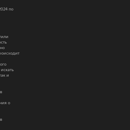
2024 по
тили
ость
вно
роисходит
ого
 искать
так и
ов
ния о
 в