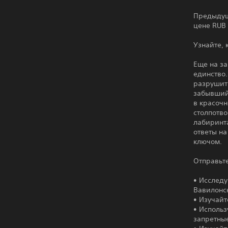
Предыдуще
цене RUB 
Узнайте, 
Еще на з
единство.
разрушить
забывший 
в красоч
столпотво
лабиринта
ответы на
ключом.
Отправьт
• Исслед
Вавилонс
• Изучайт
• Использ
запретны