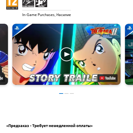
In-Game Purchases, Насилие
«Предзаказ - Требует немедленной оплаты»