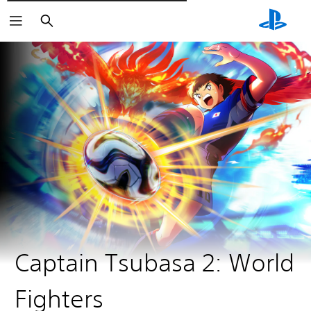
Поиск
Captain Tsubasa 2: World
Fighters