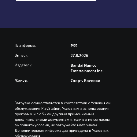
Платформа:
PS5
Выпуск:
27.8.2026
Издатель:
Bandai Namco
Entertainment Inc.
Жанры:
Спорт, Боевики
Загрузка осуществляется в соответствии с Условиями 
обслуживания PlayStation, Условиями использования 
программ и любыми другими применимыми 
дополнительными документами. Если вы не согласны 
выполнять условия, не загружайте материалы. 
Дополнительная информация приведена в Условиях 
обслуживания.