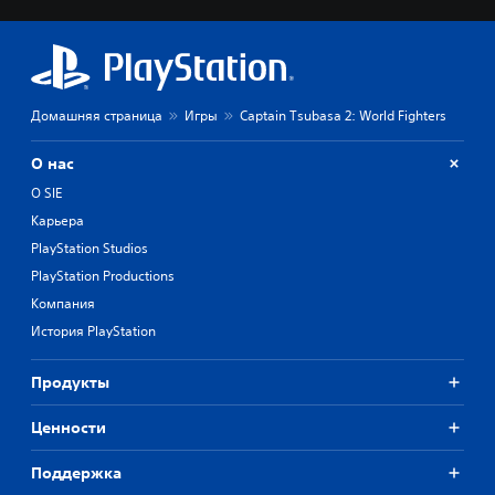
Домашняя страница
Игры
Captain Tsubasa 2: World Fighters
О нас
О SIE
Карьера
PlayStation Studios
PlayStation Productions
Компания
История PlayStation
Продукты
Ценности
Поддержка