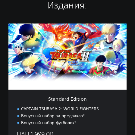
Издания:
S
t
a
n
d
a
r
d
E
d
i
t
i
Standard Edition
o
n
CAPTAIN TSUBASA 2: WORLD FIGHTERS
Бонусный набор за предзаказ*
Бонусный набор футболок*
UAH 1 999,00