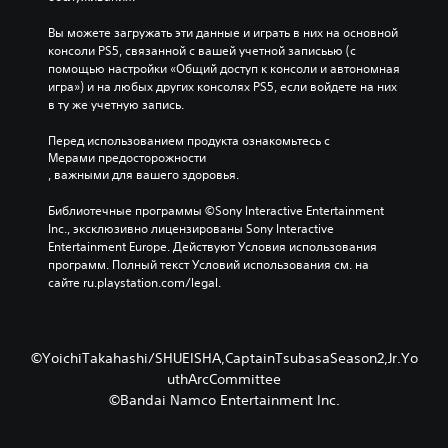
Вы можете загружать эти данные и играть в них на основной 
консоли PS5, связанной с вашей учетной записьью (с 
помощью настройки «Общий доступ к консоли и автономная 
игра») и на любых других консолях PS5, если войдете на них 
в ту же учетную запись.
Перед использованием продукта ознакомьтесь с 
Мерами предосторожности
, важными для вашего здоровья.
Библиотечные программы ©Sony Interactive Entertainment 
Inc., эксклюзивно лицензированы Sony Interactive 
Entertainment Europe. Действуют Условия использования 
программ. Полный текст Условий использования см. на 
сайте ru.playstation.com/legal.
©YoichiTakahashi/SHUEISHA,CaptainTsubasaSeason2,Jr.Yo
uthArcCommittee
©Bandai Namco Entertainment Inc.