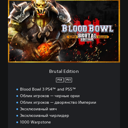
B
r
u
t
a
l
E
d
i
t
i
o
n
Brutal Edition
PS4
PS5
Blood Bowl 3 PS4™ and PS5™
Облик игроков — черные орки
Облик игроков — дворянство Империи
Эксклюзивный мяч
Эксклюзивный чирлидер
1000 Warpstone