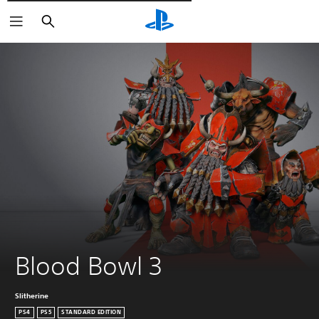
Поиск
Blood Bowl 3
Slitherine
PS4
PS5
STANDARD EDITION