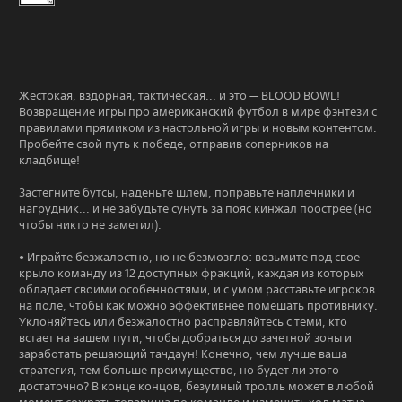
Жестокая, вздорная, тактическая... и это — BLOOD BOWL!
Возвращение игры про американский футбол в мире фэнтези с
правилами прямиком из настольной игры и новым контентом.
Пробейте свой путь к победе, отправив соперников на
кладбище!
Застегните бутсы, наденьте шлем, поправьте наплечники и
нагрудник... и не забудьте сунуть за пояс кинжал поострее (но
чтобы никто не заметил).
• Играйте безжалостно, но не безмозгло: возьмите под свое
крыло команду из 12 доступных фракций, каждая из которых
обладает своими особенностями, и с умом расставьте игроков
на поле, чтобы как можно эффективнее помешать противнику.
Уклоняйтесь или безжалостно расправляйтесь с теми, кто
встает на вашем пути, чтобы добраться до зачетной зоны и
заработать решающий тачдаун! Конечно, чем лучше ваша
стратегия, тем больше преимущество, но будет ли этого
достаточно? В конце концов, безумный тролль может в любой