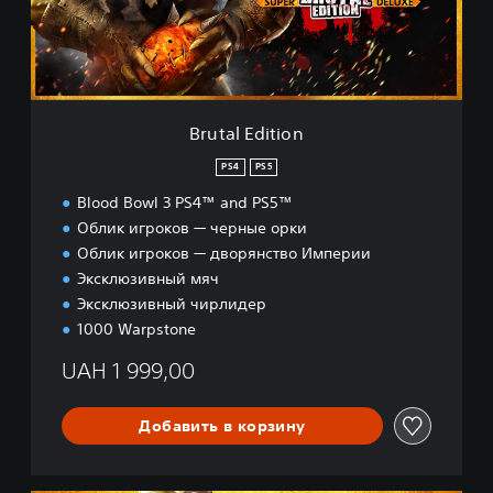
d
i
t
i
o
n
Brutal Edition
PS4
PS5
Blood Bowl 3 PS4™ and PS5™
Облик игроков — черные орки
Облик игроков — дворянство Империи
Эксклюзивный мяч
Эксклюзивный чирлидер
1000 Warpstone
UAH 1 999,00
Добавить в корзину