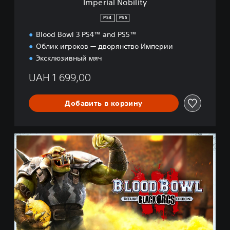
Imperial Nobility
i
t
PS4
PS5
y
Blood Bowl 3 PS4™ and PS5™
Облик игроков — дворянство Империи
Эксклюзивный мяч
UAH 1 699,00
Добавить в корзину
B
l
a
c
k
O
r
c
s