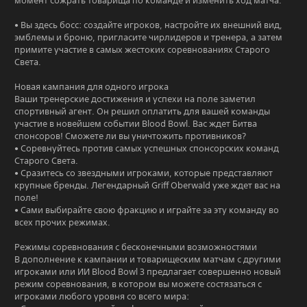
момент сожрать товарища по команде и изменить ход матча.
• Вы здесь босс: создайте игроков, настройте их внешний вид,
эмблемы и броню, пригласите чирлидеров и тренера, а затем
примите участие в самых жестоких соревнованиях Старого
Света.
Новая кампания для одного игрока
Ваши тренерские достижения и успехи на поле заметил
спортивный агент. Он решил оплатить для вашей команды
участие в новейшем событии Blood Bowl. Вас ждет Битва
спонсоров! Сможете ли вы уничтожить противников?
• Соревнуйтесь против самых успешных спонсорских команд
Старого Света.
• Сразитесь со звездными игроками, которые представляют
крупные бренды. Легендарный Griff Oberwald уже ждет вас на
поле!
• Сами выбирайте свою фракцию и играйте за эту команду во
всех прочих режимах.
Режимы соревнования с бесконечными возможностями
В дополнение к кампании и товарищеским матчам с другими
игроками или ИИ Blood Bowl 3 предлагает совершенно новый
режим соревнования, в котором вы можете состязаться с
игроками любого уровня со всего мира: