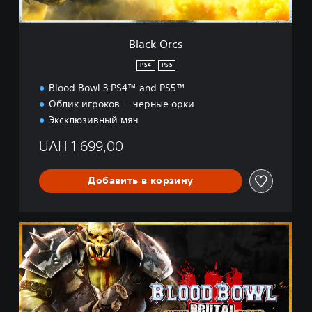
Black Orcs
PS4
PS5
Blood Bowl 3 PS4™ and PS5™
Облик игроков — черные орки
Эксклюзивный мяч
UAH 1 699,00
Добавить в корзину
B
r
u
t
a
l
E