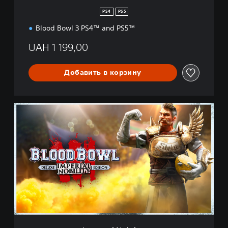
n
PS4
PS5
Blood Bowl 3 PS4™ and PS5™
UAH 1 199,00
Добавить в корзину
I
m
p
e
r
i
a
l
N
o
b
i
l