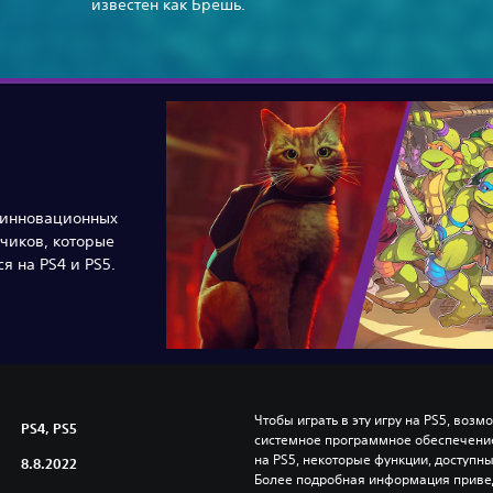
известен как Брешь.
 инновационных
чиков, которые
я на PS4 и PS5.
Чтобы играть в эту игру на PS5, возм
PS4, PS5
системное программное обеспечение.
на PS5, некоторые функции, доступные
8.8.2022
Более подробная информация привед