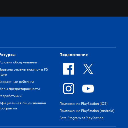
Ресурсы
Подключение
Условия обслуживания
Правила отмены покупок в PS
Store
Возрастные рейтинги
Меры предосторожности
Разработчики
Официальная лицензионная
Приложение PlayStation (iOS)
программа
Приложение PlayStation (Android)
Beta Program at PlayStation