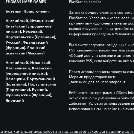
THOMAS HAPP GAMES
PlayStation.com/bc.
Боевики, Приключения
Загрузка осуществляется в соответс
PlayStation, Условиями использован
Английский, Итальянский,
применимыми дополнительными докум
Китайский (упрощенное
выполнять условия, не загружайте м
письмо), Немецкий,
информация приведена в Условиях 
Португальский (Бразилия),
Русский, Французский
Вы можете загружать эти данные и иг
(Франция), Японский,
PS5, связанной с вашей учетной зап
испанский (Мексика)
«Общий доступ к консоли и автономна
консолях PS5, если войдете на них в 
Английский, Испанский,
Итальянский, Китайский
Перед использованием продукта озна
(упрощенное письмо),
Мерами предосторожности
Немецкий, Португальский
, важными для вашего здоровья.
(Бразилия), Португальский
(Португалия), Русский,
Библиотечные программы ©Sony Interac
Французский (Франция),
эксклюзивно лицензированы Sony Inter
Японский
Действуют Условия использования пр
использования см. на сайте ru.playsta
итика конфиденциальности и пользовательское соглашение для