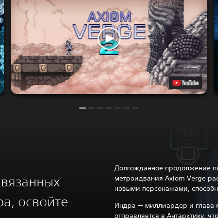
Долгожданное продолжение п
связанных
метроидвания Axiom Verge ра
новыми персонажами, способн
а, освойте
Индра — миллиардер и глава м
отправляется в Антарктику, ч