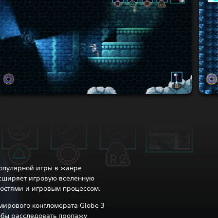
опулярной игры в жанре
сширяет игровую вселенную
остями и игровым процессом.
ирового конгломерата Globe 3
тобы расследовать пропажу