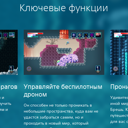
Ключевые функции
врагов
Управляйте беспилотным
Прони
дроном
 и
Удивител
лучить
иной мир
Он способен не только проникать в
ям и
Брешь. К
небольшие пространства, куда вам не
путешест
удастся забраться самим, но и
для вас 
проходить в новый мир, который