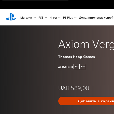
Магазин
PS5
Игры
PS Plus
Дополнительные устрой
Axiom Verg
Thomas Happ Games
Доступно на
PS5
PS4
UAH 589,00
Добавить в корзи