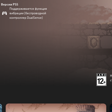
Версия PS5
Поддерживается функция
вибрации (беспроводной
контроллер DualSense)
Н
с