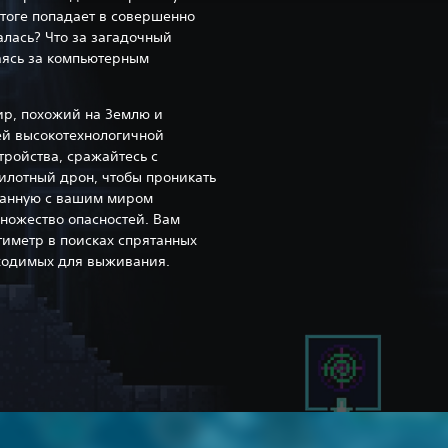
итоге попадает в совершенно
алась? Что за загадочный
аясь за компьютерным
ир, похожий на Землю и
й высокотехнологичной
ройства, сражайтесь с
илотный дрон, чтобы проникать
занную с вашим миром
множество опасностей. Вам
тиметр в поисках спрятанных
ходимых для выживания.