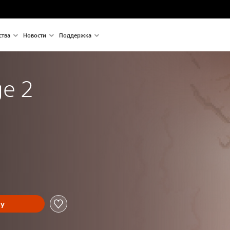
ства
Новости
Поддержка
e 2
ну