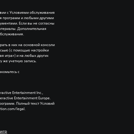
твии с Условиями обслуживания 
ия программ и любыми другими 
ентами. Если вы не согласны 
атериалы. Дополнительная 
обслуживания.
рать в них на основной консоли 
исьью (с помощью настройки 
я игра») и на любых других 
ту же учетную запись.
комьтесь с 
tive Entertainment Inc., 
active Entertainment Europe. 
ограмм. Полный текст Условий 
tion.com/legal.
 игр