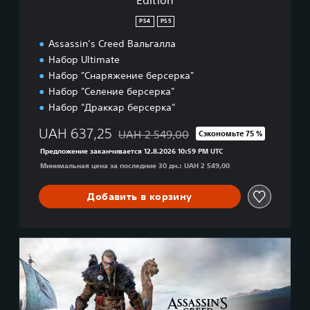
Edition
y
d
x
В
PS4
PS5
R
а
i
л
Assassin’s Creed Вальгалла
s
ь
Набор Ultimate
i
г
Набор "Снаряжение берсерка"
n
а
Набор "Селение берсерка"
g
л
™
Набор "Драккар берсерка"
л
B
а
UAH 637,25
u
UAH 2 549,00
Сэкономьте 75 %
–
Скидка с исходной цены UAH 2 549,00
n
D
Предложение заканчивается 12.8.2026 10:59 PM UTC
d
e
Минимальная цена за последние 30 дн.: UAH 2 549,00
l
l
e
u
Добавить в корзину
x
e
E
d
A
i
s
t
s
i
a
o
s
n
s