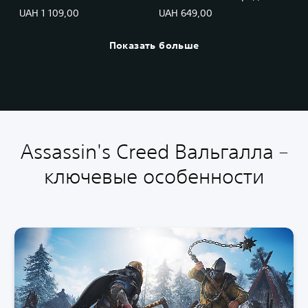
набор кредитов Helix
набор кредитов Helix
UAH 1 109,00
UAH 649,00
(4200)
(2300)
Показать больше
Assassin's Creed Вальгалла –
ключевые особенности