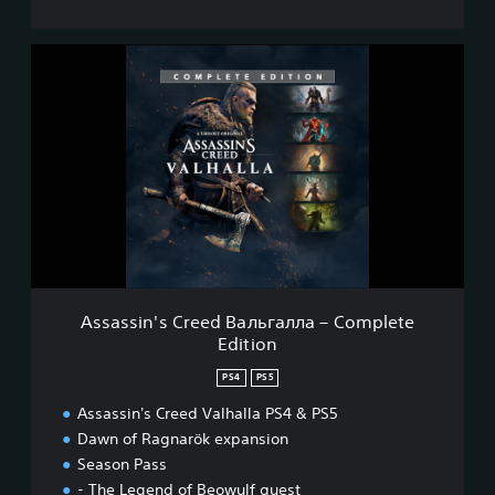
A
s
s
a
s
s
i
n
'
s
C
r
e
Assassin's Creed Вальгалла – Complete
e
Edition
d
В
PS4
PS5
а
л
Assassin's Creed Valhalla PS4 & PS5
ь
Dawn of Ragnarök expansion
г
Season Pass
а
- The Legend of Beowulf quest