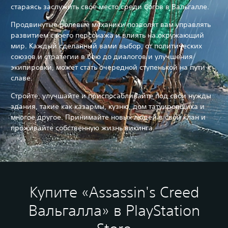
стараясь заслужить свое место среди богов в Вальгалле.
Продвинутые ролевые механики позволят вам управлять
развитием своего персонажа и влиять на окружающий
мир. Каждый сделанный вами выбор, от политических
союзов и стратегии в бою до диалогов и улучшения
экипировки, может стать очередной ступенькой на пути к
славе.
Стройте, улучшайте и приспосабливайте под свои нужды
здания, такие как казармы, кузню, дом татуировщика и
многое другое. Принимайте новых людей в свой клан и
проживайте собственную жизнь викинга.
Купите «Assassin's Creed
Вальгалла» в PlayStation