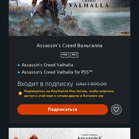
i
n
'
s
C
r
e
Assassin's Creed Вальгалла
e
d
PS4
PS5
В
Assassin's Creed Valhalla
а
л
Assassin's Creed Valhalla for PS5™
ь
г
Входит в подписку
UAH 1 899,00
Скидка с исходной цены UAH 
а
Подпишитесь на PlayStation Plus Экстра, чтобы получить
л
доступ к этой игре и сотням других в Каталоге игр
л
а
Подписаться
R
a