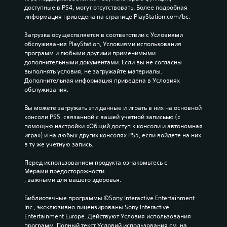
-
т
е
б
п
доступные в PS4, могут отсутствовать. Более подробная 
а
з
м
т
о
информация приведена на странице PlayStation.com/bc.
м
е
в
и
о
о
н
т
у
т
Загрузка осуществляется в соответствии с Условиями 
ж
т
р
к
д
обслуживания PlayStation, Условиями использования 
н
о
а
е
программ и любыми другими применимыми 
М
о
в
х
л
дополнительными документами. Если вы не согласны 
о
и
у
.
ь
выполнять условия, не загружайте материалы. 
ж
з
п
н
Дополнительная информация приведена в Условиях 
н
м
р
о
обслуживания.
о
О
е
а
с
н
ч
н
в
т
Вы можете загружать эти данные и играть в них на основной 
а
и
и
л
и
консоли PS5, связанной с вашей учетной записьью (с 
с
т
е
с
а
помощью настройки «Общий доступ к консоли и автономная 
т
ь
н
т
к
игра») и на любых других консолях PS5, если войдете на них 
р
,
и
и
т
в ту же учетную запись.
о
ч
я
т
и
и
т
н
в
Перед использованием продукта ознакомьтесь с 
ь
т
о
а
Мерами предосторожности
и
с
ь
б
а
, важными для вашего здоровья.
р
в
у
ы
л
о
ы
б
и
ь
Библиотечные программы ©Sony Interactive Entertainment 
в
в
х
т
т
Inc., эксклюзивно лицензированы Sony Interactive 
а
о
б
е
и
Entertainment Europe. Действуют Условия использования 
т
д
ы
р
т
программ. Полный текст Условий использования см. на 
ь