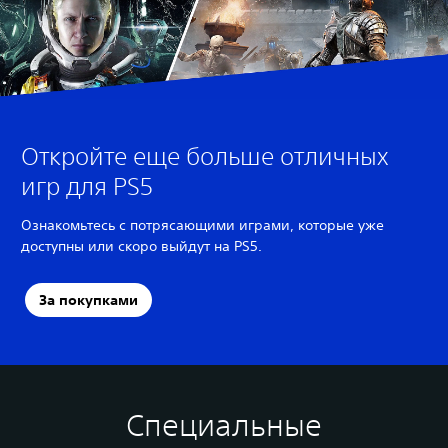
Откройте еще больше отличных
игр для PS5
Ознакомьтесь с потрясающими играми, которые уже
доступны или скоро выйдут на PS5.
За покупками
Специальные
А
У
С
И
Р
л
п
у
з
е