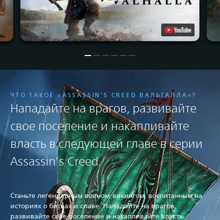
ЧТО ТАКОЕ «ASSASSIN'S CREED ВАЛЬГАЛЛА»?
Нападайте на врагов, развивайте
свое поселение и накапливайте
власть в следующей главе в серии
Assassin’s Creed.
Станьте легендарным воином-викингом, воспитанным на
историях о битвах и славе. Нападайте на врагов,
развивайте свое поселение и накапливайте власть,