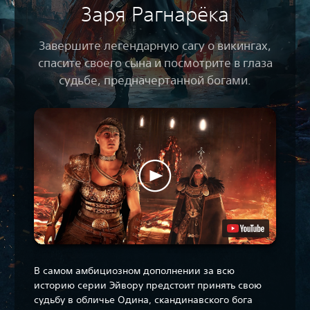
Заря Рагнарёка
Завершите легендарную сагу о викингах,
спасите своего сына и посмотрите в глаза
судьбе, предначертанной богами.
В самом амбициозном дополнении за всю
историю серии Эйвору предстоит принять свою
судьбу в обличье Одина, скандинавского бога