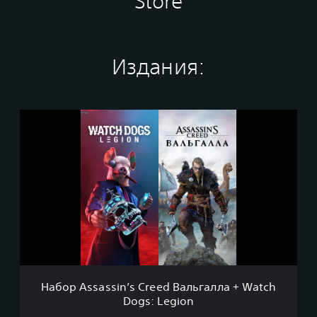
Store
Издания:
Н
а
б
о
р
A
s
s
a
s
s
i
n
Набор Assassin’s Creed Вальгалла + Watch
’
Dogs: Legion
s