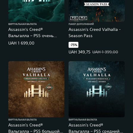
PS5
PS4
ВИРТУАЛЬНАЯ ВАЛЮТА
ПАКЕТ ДОПОЛНЕНИЙ
Assassin's Creed®
Assassin's Creed Valhalla -
Вальгалла – PS5 очень
Season Pass
большой набор кредитов
UAH 1 699,00
-75%
Helix (6600)
Цена предложения: UAH 349,75.
UAH 349,75
UAH 1 399,00
ВИРТУАЛЬНАЯ ВАЛЮТА
ВИРТУАЛЬНАЯ ВАЛЮТА
Assassin's Creed®
Assassin's Creed®
Вальгалла – PS5 большой
Вальгалла – PS5 средний