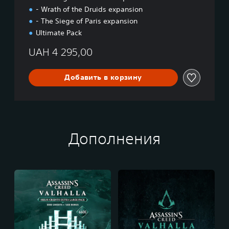
л
- Wrath of the Druids expansion
л
а
- The Siege of Paris expansion
–
Ultimate Pack
C
o
UAH 4 295,00
m
p
Добавить в корзину
l
e
t
e
E
d
Дополнения
i
t
i
o
n