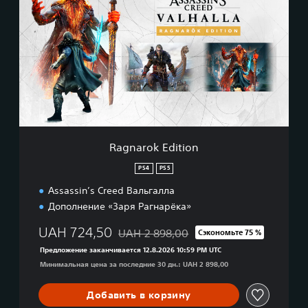
g
n
a
r
o
k
E
d
i
t
i
Ragnarok Edition
o
n
PS4
PS5
Assassin’s Creed Вальгалла
Дополнение «Заря Рагнарёка»
UAH 724,50
UAH 2 898,00
Сэкономьте 75 %
Скидка с исходной цены UAH 2 898,00
Предложение заканчивается 12.8.2026 10:59 PM UTC
Минимальная цена за последние 30 дн.: UAH 2 898,00
Добавить в корзину